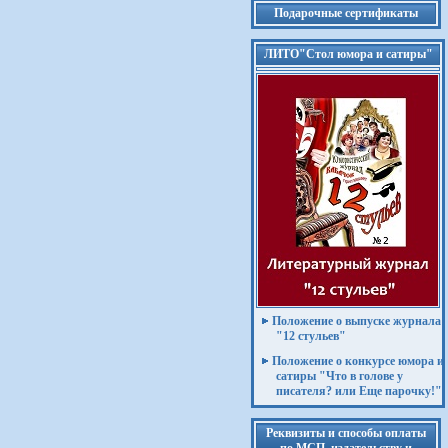
Подарочные сертификаты
ЛИТО"Стол юмора и сатиры"
Положение о выпуске журнала
"12 стульев"
Положение о конкурсе юмора и
сатиры "Что в голове у
писателя? или Еще парочку!"
Реквизиты и способы оплаты