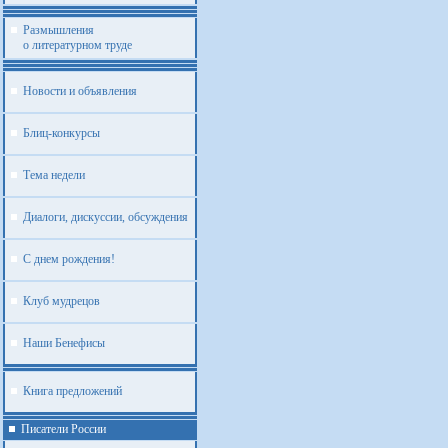
Размышления
о литературном труде
Новости и объявления
Блиц-конкурсы
Тема недели
Диалоги, дискуссии, обсуждения
С днем рождения!
Клуб мудрецов
Наши Бенефисы
Книга предложений
Писатели России