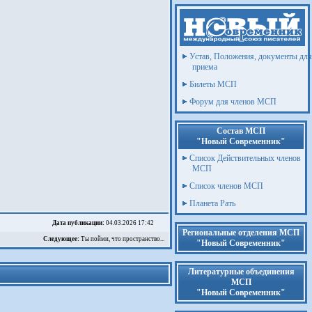
Устав, Положения, документы для
приема
Билеты МСП
Форум для членов МСП
Состав МСП
"Новый Современник"
Список Действительных членов
МСП
Список членов МСП
Планета Рать
Дата публикации:
04.03.2026 17:42
Региональные отделения МСП
Следующее:
Ты пойми, что пространство...
"Новый Современник"
Литературные объединения
МСП
"Новый Современник"