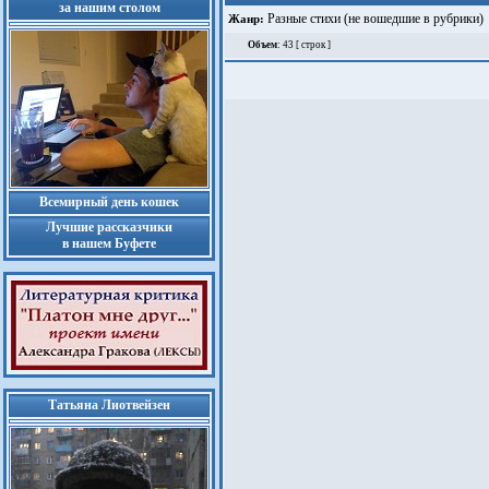
за нашим столом
Разные стихи (не вошедшие в рубрики)
Жанр:
Объем
: 43 [ строк ]
Всемирный день кошек
Лучшие рассказчики
в нашем Буфете
Татьяна Лиотвейзен