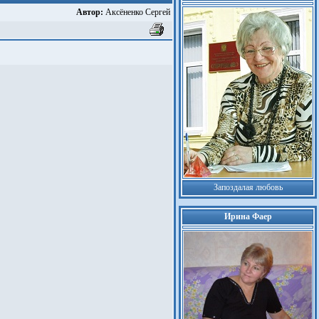
Автор:
Аксёненко Сергей
Запоздалая любовь
Ирина Фаер