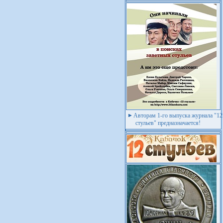
Авторам 1-го выпуска журнала "12
стульев" предназначается!