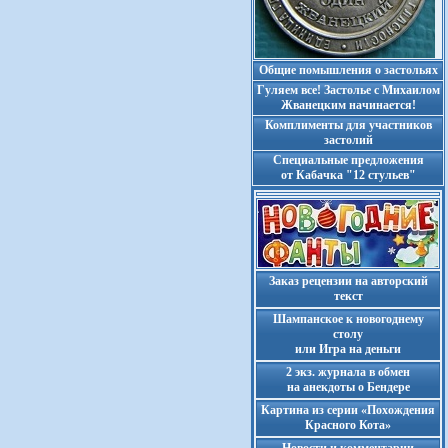
Общие помышления о застольях
Гуляем все! Застолье с Михаилом
Жванецким начинается!
Комплименты для участников
застолий
Cпециальные предложения
от Кабачка "12 стульев"
Заказ рецензии на авторский
текст
Шампанское к новогоднему
столу
или Игра на деньги
2 экз. журнала в обмен
на анекдоты о Бендере
Картина из серии «Похождения
Красного Кота»