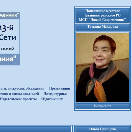
Пополнение в составе
Калининградского РО
МСП "Новый Современник"
Татьяна Макарова
оги, дискуссии, обсуждения
Презентации
ения и союзы писателей
Литературные
Издательские проекты
Издать книгу
Весна света
Ольга Одинцова