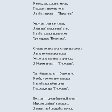
К нему, как колонны моста,
Подходят высокие ноги,
А губы твердят — "Перестань".
Упругая грудь как литая,
Античный изысканный стан;
И губы, дрожа, повторяют
Трепещущее "Перестань".
Стоишь во весь рост, смотришь сверху,
А я на колени вдруг встал —
Устроил на прочность проверку
Я бёдрам твоим — "Перестань".
Ты гнёшься назад — будто ветер
К тебе, к соломинке, пристал
И я забывал всё на свете
Под жаждущее "Перестань".
Во мгле — среди бешенной ночи —
Мерцает солёный кристалл...
Я понял твой рвущийся почерк