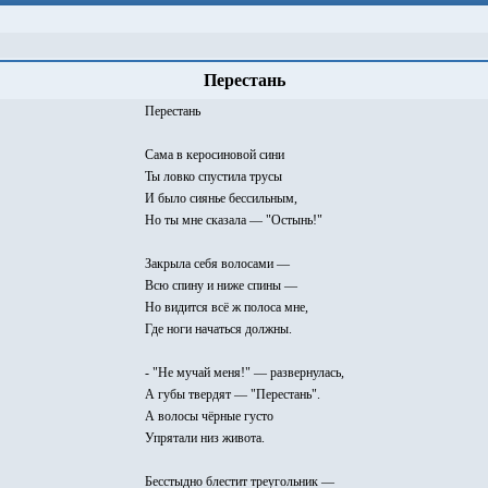
Перестань
Перестань
Сама в керосиновой сини
Ты ловко спустила трусы
И было сиянье бессильным,
Но ты мне сказала — "Остынь!"
Закрыла себя волосами —
Всю спину и ниже спины —
Но видится всё ж полоса мне,
Где ноги начаться должны.
- "Не мучай меня!" — развернулась,
А губы твердят — "Перестань".
А волосы чёрные густо
Упрятали низ живота.
Бесстыдно блестит треугольник —