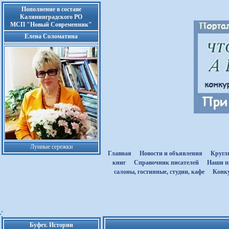
Пополнение в составе
Калининградского РО
МСП "Новый Современник"
Елена Соломатина
Лунные сережки
Главная
Новости и объявления
Кругл
книг
Cправочник писателей
Наши п
салоны, гостинные, студии, кафе
Kонк
Буфет. Истории