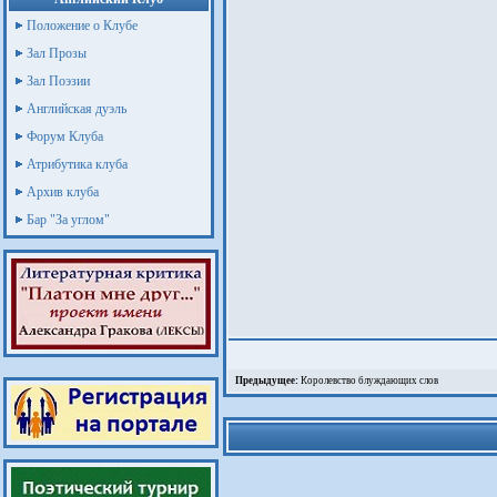
Положение о Клубе
Зал Прозы
Зал Поэзии
Английская дуэль
Форум Клуба
Атрибутика клуба
Архив клуба
Бар "За углом"
Предыдущее:
Королевство блуждающих слов