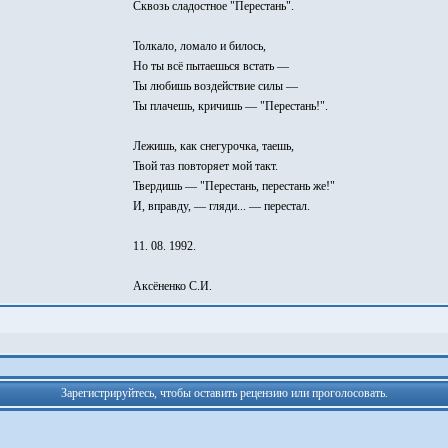
Сквозь сладостное "Перестань".
Толкало, ломало и билось,
Но ты всё пытаешься встать —
Ты любишь воздействие силы —
Ты плачешь, кричишь — "Перестань!".
Лежишь, как снегурочка, таешь,
Твой таз повторяет мой такт.
Твердишь — "Перестань, перестань же!"
И, вправду, — гляди... — перестал.
11. 08. 1992.
Аксёненко С.И.
Зарегистрируйтесь, чтобы оставить рецензию или проголосовать.