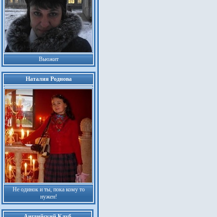
Вьюжит
Наталия Роднова
Не одинок и ты, пока кому то
нужен!
Английский Клуб