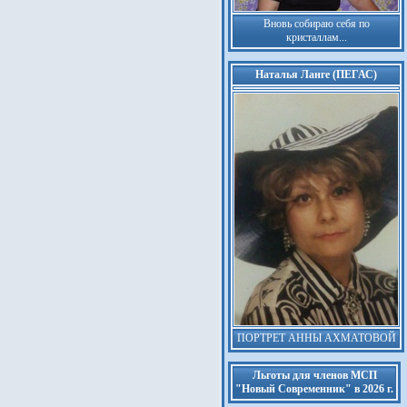
Вновь собираю себя по
кристаллам...
Наталья Ланге (ПЕГАС)
ПОРТРЕТ АННЫ АХМАТОВОЙ
Льготы для членов МСП
"Новый Современник" в 2026 г.