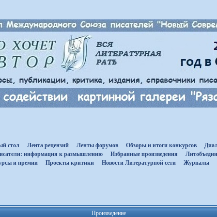
ый стол
Лента рецензий
Ленты форумов
Обзоры и итоги конкурсов
Диал
исатели: информация к размышлению
Избранные произведения
Литобъедин
урсы и премии
Проекты критики
Новости Литературной сети
Журналы
Произведение