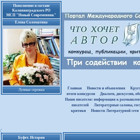
Пополнение в составе
Калининградского РО
МСП "Новый Современник"
Елена Соломатина
Главная
Новости и объявления
Круг
Лунные сережки
итоги конкурсов
Диалоги, дискуссии, о
Наши писатели: информация к размышле
писателей
Литературные салоны, гост
критики
Новости Литературной сети
Буфет. Истории