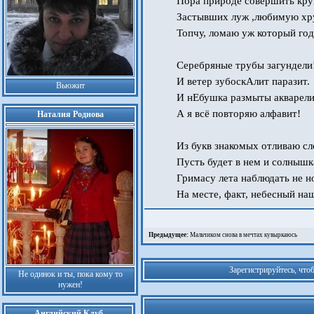
Пора природе совершить кру
Застывших луж ,любимую хр
Топчу, ломаю уж который год
Серебряные трубы загундели
И ветер зубоскАлит паразит.
Вьюжит
И нЕбушка размыты акварели
А я всё повторяю алфавит!
Наталия Роднова
Из букв знакомых отливаю сл
Пусть будет в нем и солныш
Гримасу лета наблюдать не н
На месте, факт, небесный на
Предыдущее:
Мальчиком снова в мечтах кувыркаюсь
Зарегистрируйтесь, что
Не одинок и ты, пока кому то
нужен!
Английский Клуб