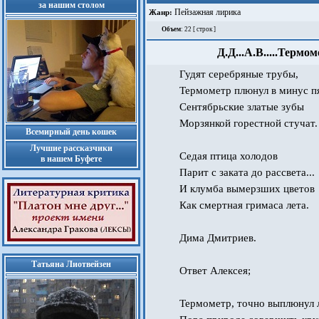
за нашим столом
Пейзажная лирика
Жанр:
Объем
: 22 [ строк ]
Д.Д...А.В.....Терм
Гудят серебряные трубы,
Термометр плюнул в минус п
Сентябрьские златые зубы
Морзянкой горестной стучат.
Всемирный день кошек
Лучшие рассказчики
Седая птица холодов
в нашем Буфете
Парит с заката до рассвета...
И клумба вымерзших цветов
Как смертная гримаса лета.
Дима Дмитриев.
Татьяна Лиотвейзен
Ответ Алексея;
Термометр, точно выплюнул