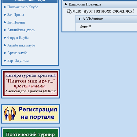
Владислав Новичков
Положение о Клубе
Думаю, дуэт неплохо сложился!
Зал Прозы
A.Vladimirov
Зал Поэзии
Факт!!!
Английская дуэль
Форум Клуба
Атрибутика клуба
Архив клуба
Бар "За углом"