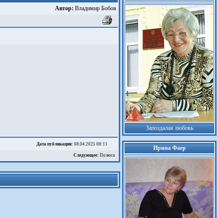
Автор:
Владимир Бобов
Запоздалая любовь
Дата публикации:
08.04.2025 08:11
Ирина Фаер
Следующее:
Полюса