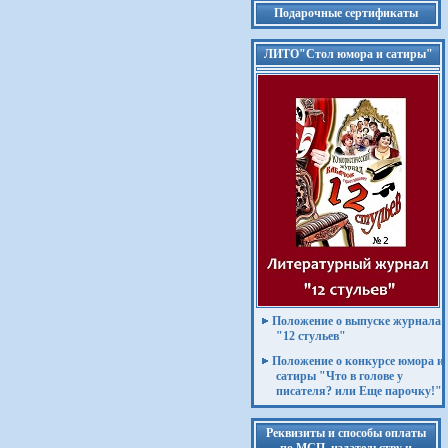
Подарочные сертификаты
ЛИТО"Стол юмора и сатиры"
Положение о выпуске журнала
"12 стульев"
Положение о конкурсе юмора и
сатиры "Что в голове у
писателя? или Еще парочку!"
Реквизиты и способы оплаты