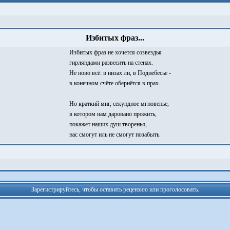
Избитых фраз...
Избитых фраз не хочется созвездья
гирляндами развесить на стенах.
Не ново всё: в низах ли, в Поднебесье -
в конечном счёте обернётся в прах.
Но краткий миг, секундное мгновенье,
в котором нам даровано прожить,
покажет наших душ творенья,
нас смогут иль не смогут позабыть.
Зарегистрируйтесь, чтобы оставить рецензию или проголосовать.