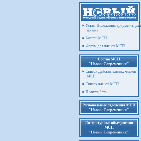
Устав, Положения, документы для
приема
Билеты МСП
Форум для членов МСП
Состав МСП
"Новый Современник"
Список Действительных членов
МСП
Список членов МСП
Планета Рать
Региональные отделения МСП
"Новый Современник"
Литературные объединения
МСП
"Новый Современник"