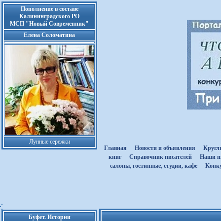
Пополнение в составе
Калининградского РО
МСП "Новый Современник"
Елена Соломатина
Лунные сережки
Главная
Новости и объявления
Кругл
книг
Cправочник писателей
Наши п
салоны, гостинные, студии, кафе
Kонк
Буфет. Истории