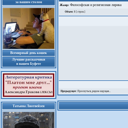
за нашим столом
Философская и религиозная лирика
Жанр:
Объем
: 8 [ строк ]
Всемирный день кошек
Лучшие рассказчики
в нашем Буфете
Предыдущее:
Проснуться, рядом ощущая...
Татьяна Лиотвейзен