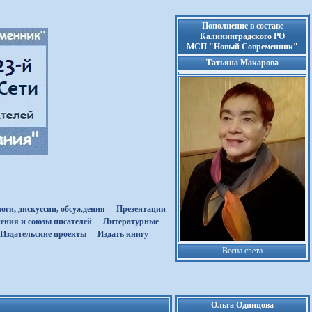
Пополнение в составе
Калининградского РО
МСП "Новый Современник"
Татьяна Макарова
оги, дискуссии, обсуждения
Презентации
ения и союзы писателей
Литературные
Издательские проекты
Издать книгу
Весна света
Ольга Одинцова