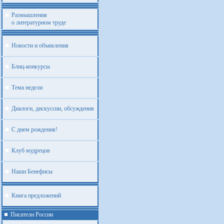
Размышления
о литературном труде
Новости и объявления
Блиц-конкурсы
Тема недели
Диалоги, дискуссии, обсуждения
С днем рождения!
Клуб мудрецов
Наши Бенефисы
Книга предложений
Писатели России