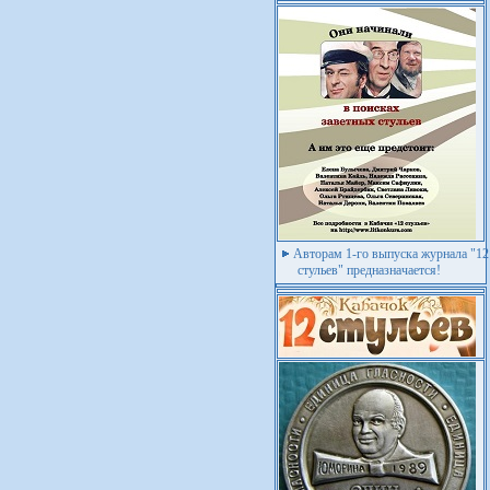
Авторам 1-го выпуска журнала "12
стульев" предназначается!