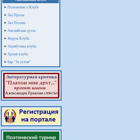
Положение о Клубе
Зал Прозы
Зал Поэзии
Английская дуэль
Форум Клуба
Атрибутика клуба
Архив клуба
Бар "За углом"