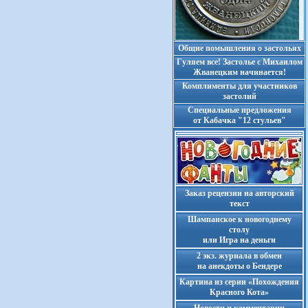
Общие помышления о застольях
Гуляем все! Застолье с Михаилом
Жванецким начинается!
Комплименты для участников
застолий
Cпециальные предложения
от Кабачка "12 стульев"
Заказ рецензии на авторский
текст
Шампанское к новогоднему
столу
или Игра на деньги
2 экз. журнала в обмен
на анекдоты о Бендере
Картина из серии «Похождения
Красного Кота»