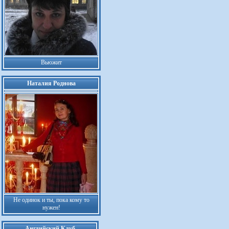
Вьюжит
Наталия Роднова
Не одинок и ты, пока кому то
нужен!
Английский Клуб