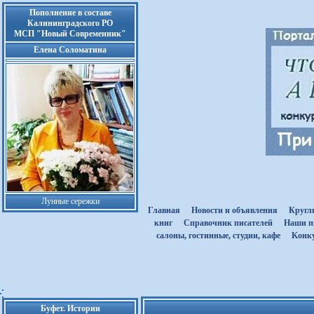
Пополнение в составе
Калининградского РО
МСП "Новый Современник"
Елена Соломатина
Лунные сережки
Главная
Новости и объявления
Кругл
книг
Cправочник писателей
Наши п
салоны, гостинные, студии, кафе
Kонк
Буфет. Истории