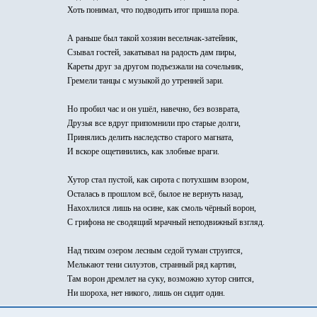
Хоть понимал, что подводить итог пришла пора.
А раньше был такой хозяин весельчак-затейник,
Сзывал гостей, закатывал на радость дам пиры,
Кареты друг за другом подъезжали на сочельник,
Гремели танцы с музыкой до утренней зари.
Но пробил час и он ушёл, навечно, без возврата,
Друзья все вдруг припомнили про старые долги,
Принялись делить наследство старого магната,
И вскоре ощетинились, как злобные враги.
Хутор стал пустой, как сирота с потухшим взором,
Осталась в прошлом всё, былое не вернуть назад,
Нахохлился лишь на осине, как смоль чёрный ворон,
С грифона не сводящий мрачный неподвижный взгляд.
Над тихим озером лесным седой туман струится,
Мелькают тени силуэтов, странный ряд картин,
Там ворон дремлет на суку, возможно хутор снится,
Ни шороха, нет никого, лишь он сидит один.