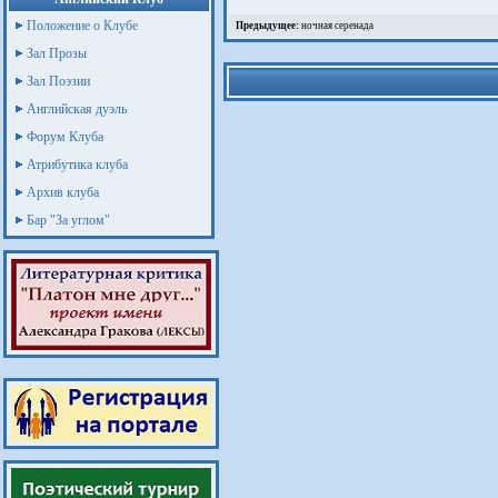
Положение о Клубе
Предыдущее:
ночная серенада
Зал Прозы
Зал Поэзии
Английская дуэль
Форум Клуба
Атрибутика клуба
Архив клуба
Бар "За углом"