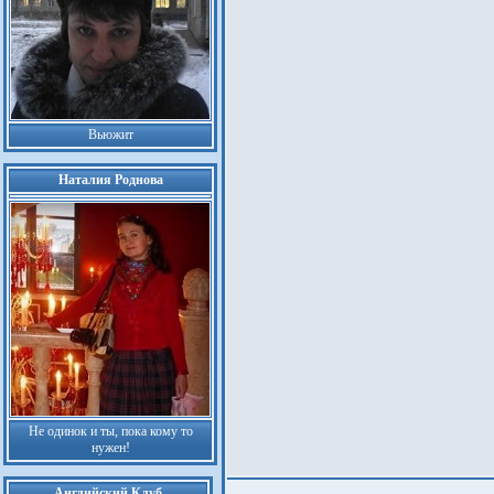
Вьюжит
Наталия Роднова
Не одинок и ты, пока кому то
нужен!
Английский Клуб