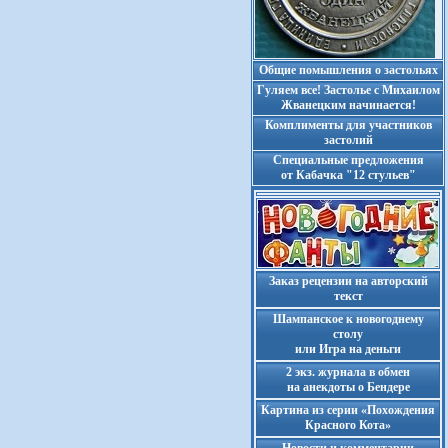
Общие помышления о застольях
Гуляем все! Застолье с Михаилом
Жванецким начинается!
Комплименты для участников
застолий
Cпециальные предложения
от Кабачка "12 стульев"
Заказ рецензии на авторский
текст
Шампанское к новогоднему
столу
или Игра на деньги
2 экз. журнала в обмен
на анекдоты о Бендере
Картина из серии «Похождения
Красного Кота»