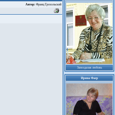
Автор:
Франц Грохольский
Запоздалая любовь
Ирина Фаер