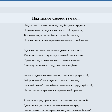
Над тихим озером туман...
Над тихим озером лесным, седой туман струится,
Ночами, иногда, здесь слышен тихий перезвон,
Тут, говорят, история былых времён таится,
Но слышится лишь карканье несметных стай ворон.
Здесь на рассвете смутные виденья возникают,
Мелькают тени силуэтов, странный ряд картин,
С рассветом, только заалеет — они исчезают,
Лишь пузыри наверх идут из озера глубин.
Когда-то здесь, на этом месте, стоял хутор крепкий,
Забор высокий защищал его со всех сторон,
Был небольшой, где лебеди гнездились, пруд глубокий,
На постаменте красовался мраморный грифон.
Хозяин хутора, преклонных лет вельможа знатный,
Давно погас, остались головешки от костра,
Родню давно он растерял, на вид, как раньше, бравый