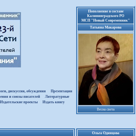
Пополнение в составе
Калининградского РО
МСП "Новый Современник"
Татьяна Макарова
оги, дискуссии, обсуждения
Презентации
ения и союзы писателей
Литературные
Издательские проекты
Издать книгу
Весна света
Ольга Одинцова