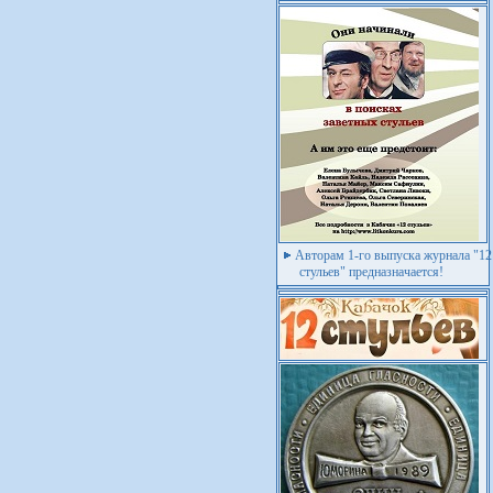
Авторам 1-го выпуска журнала "12
стульев" предназначается!