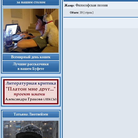
за нашим столом
Философская поэзия
Жанр:
Объем
: 39 [ строк ]
Всемирный день кошек
Лучшие рассказчики
в нашем Буфете
Татьяна Лиотвейзен