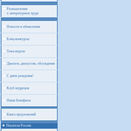
Размышления
о литературном труде
Новости и объявления
Блиц-конкурсы
Тема недели
Диалоги, дискуссии, обсуждения
С днем рождения!
Клуб мудрецов
Наши Бенефисы
Книга предложений
Писатели России