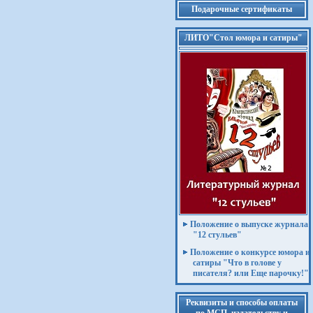
Подарочные сертификаты
ЛИТО"Стол юмора и сатиры"
Положение о выпуске журнала
"12 стульев"
Положение о конкурсе юмора и
сатиры "Что в голове у
писателя? или Еще парочку!"
Реквизиты и способы оплаты