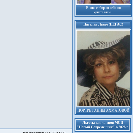
Вновь собираю себя по
кристаллам...
Наталья Ланге (ПЕГАС)
ПОРТРЕТ АННЫ АХМАТОВОЙ
Льготы для членов МСП
"Новый Современник" в 2026 г.