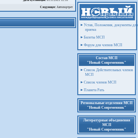
Дата публикации:
01.11.2021 12:33
Следующее:
Автопортрет
Устав, Положения, документы для
приема
Билеты МСП
Форум для членов МСП
Состав МСП
"Новый Современник"
Список Действительных членов
МСП
Список членов МСП
Планета Рать
Региональные отделения МСП
"Новый Современник"
Литературные объединения
МСП
"Новый Современник"