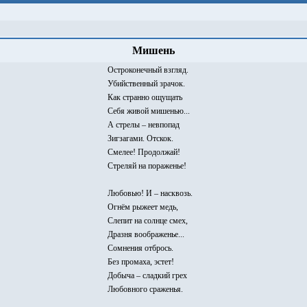
Мишень
Остроконечный взгляд.
Убийственный зрачок.
Как странно ощущать
Себя живой мишенью...
А стрелы – невпопад
Зигзагами. Отскок.
Смелее! Продолжай!
Стреляй на пораженье!
Любовью! И – насквозь.
Огнём рыжеет медь,
Слепит на солнце смех,
Дразня воображенье...
Сомнения отбрось.
Без промаха, эстет!
Добыча – сладкий грех
Любовного сраженья.