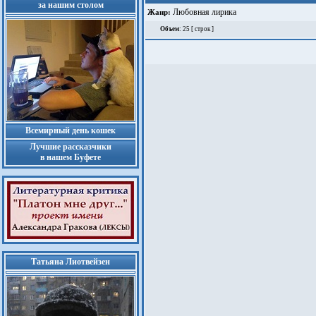
за нашим столом
Любовная лирика
Жанр:
Объем
: 25 [ строк ]
Всемирный день кошек
Лучшие рассказчики
в нашем Буфете
Татьяна Лиотвейзен