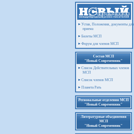
Устав, Положения, документы для
приема
Билеты МСП
Форум для членов МСП
Состав МСП
"Новый Современник"
Список Действительных членов
МСП
Список членов МСП
Планета Рать
Региональные отделения МСП
"Новый Современник"
Литературные объединения
МСП
"Новый Современник"