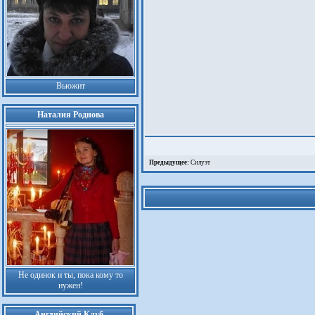
Вьюжит
Наталия Роднова
Предыдущее:
Силуэт
Не одинок и ты, пока кому то
нужен!
Английский Клуб