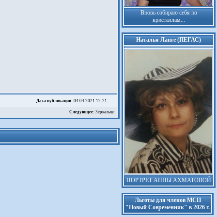
Вновь собираю себя по
кристаллам...
Наталья Ланге (ПЕГАС)
Дата публикации:
04.04.2021 12:21
Следующее:
Зеркальце
ПОРТРЕТ АННЫ АХМАТОВОЙ
Льготы для членов МСП
"Новый Современник" в 2026 г.