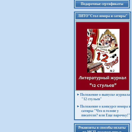
Подарочные сертификаты
ЛИТО"Стол юмора и сатиры"
Положение о выпуске журнала
"12 стульев"
Положение о конкурсе юмора и
сатиры "Что в голове у
писателя? или Еще парочку!"
Реквизиты и способы оплаты