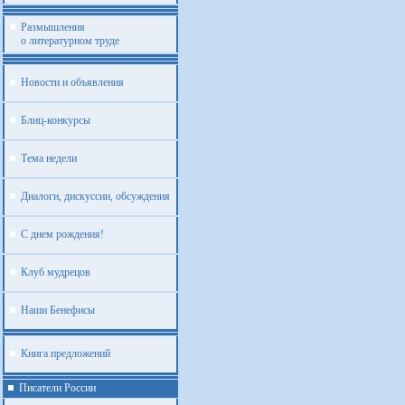
Размышления
о литературном труде
Новости и объявления
Блиц-конкурсы
Тема недели
Диалоги, дискуссии, обсуждения
С днем рождения!
Клуб мудрецов
Наши Бенефисы
Книга предложений
Писатели России