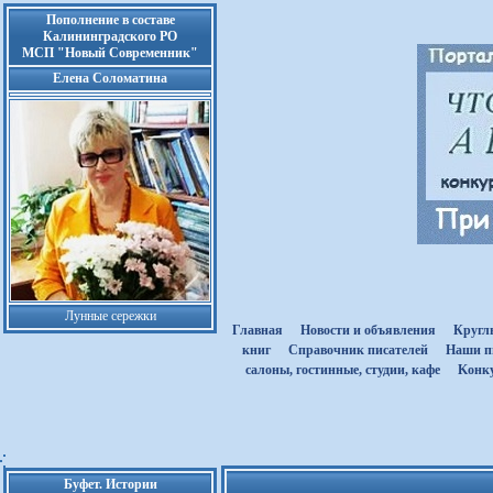
Пополнение в составе
Калининградского РО
МСП "Новый Современник"
Елена Соломатина
Лунные сережки
Главная
Новости и объявления
Кругл
книг
Cправочник писателей
Наши п
салоны, гостинные, студии, кафе
Kонк
Буфет. Истории