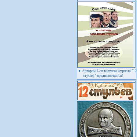
Авторам 1-го выпуска журнала "12
стульев" предназначается!