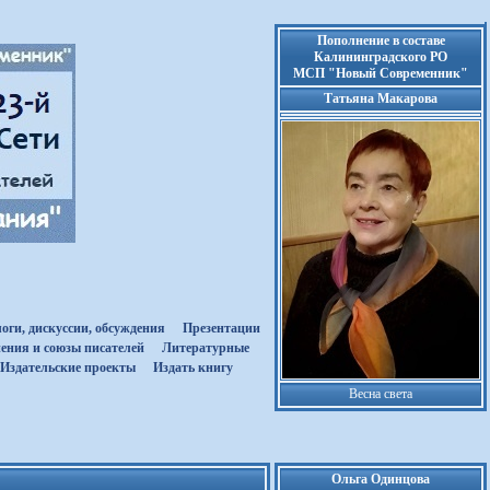
Пополнение в составе
Калининградского РО
МСП "Новый Современник"
Татьяна Макарова
оги, дискуссии, обсуждения
Презентации
ения и союзы писателей
Литературные
Издательские проекты
Издать книгу
Весна света
Ольга Одинцова