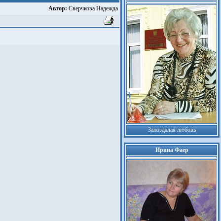
Автор:
Сверчкова Надежда
Запоздалая любовь
Ирина Фаер