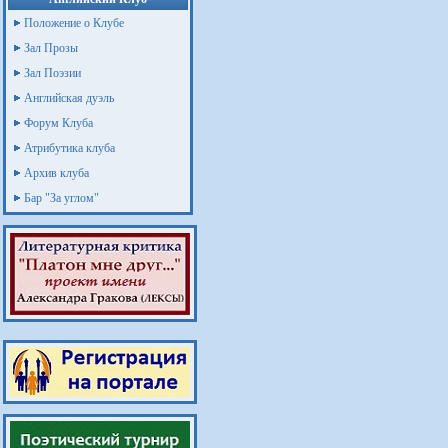
Положение о Клубе
Зал Прозы
Зал Поэзии
Английская дуэль
Форум Клуба
Атрибутика клуба
Архив клуба
Бар "За углом"