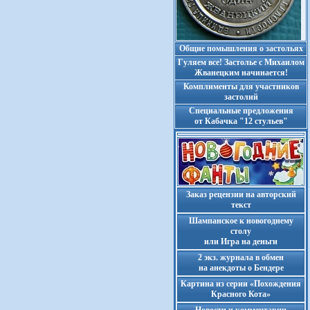
Общие помышления о застольях
Гуляем все! Застолье с Михаилом
Жванецким начинается!
Комплименты для участников
застолий
Cпециальные предложения
от Кабачка "12 стульев"
Заказ рецензии на авторский
текст
Шампанское к новогоднему
столу
или Игра на деньги
2 экз. журнала в обмен
на анекдоты о Бендере
Картина из серии «Похождения
Красного Кота»