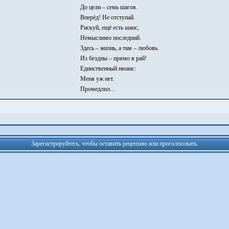
До цели – семь шагов.
Вперёд! Не отступай.
Рискуй, ещё есть шанс,
Немыслимо последний.
Здесь – жизнь, а там – любовь.
Из бездны – прямо в рай!
Единственный нюанс:
Меня уж нет.
Промедлил...
Зарегистрируйтесь, чтобы оставить рецензию или проголосовать.