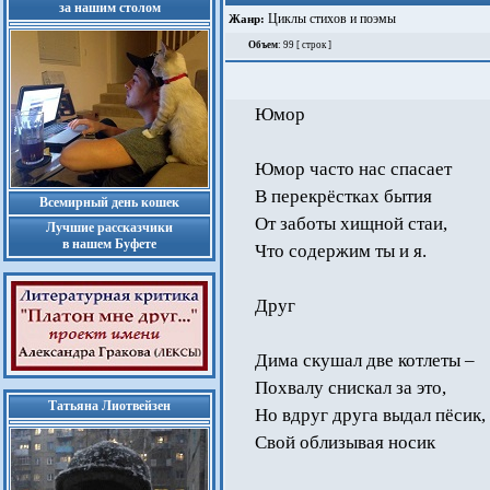
за нашим столом
Циклы стихов и поэмы
Жанр:
Объем
: 99 [ строк ]
Юмор
Юмор часто нас спасает
В перекрёстках бытия
Всемирный день кошек
От заботы хищной стаи,
Лучшие рассказчики
в нашем Буфете
Что содержим ты и я.
Друг
Дима скушал две котлеты –
Похвалу снискал за это,
Татьяна Лиотвейзен
Но вдруг друга выдал пёсик,
Свой облизывая носик