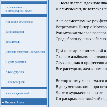
С Цоем неслась вдохновенна
Размышления
Шёл музыкант, не встречая п
о литературном труде
А на совместном же рок фес
Новости и объявления
Встретились Питер с Москво
Блиц-конкурсы
Рок-музыканты своё воспева
Средь благодушных и белых 
Тема недели
Цой кочегарил в котельной в
Диалоги, дискуссии, обсуждения
С новом альбомом с назван
С днем рождения!
Слухи же, как о профессиона
Все рассудили, желая помочь
Клуб мудрецов
Виктор к тому же снимался и
Наши Бенефисы
В документальном – про пит
Даже в художественных кин
Книга предложений
Им раскрывался тяжёлый пор
Писатели России