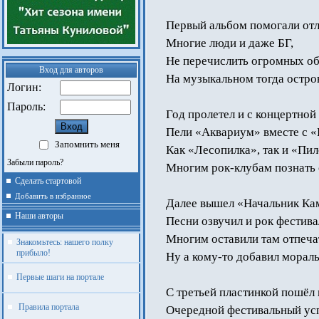
Первый альбом помогали от
Многие люди и даже БГ,
Не перечислить огромных о
Вход для авторов
На музыкальном тогда остро
Логин:
Пароль:
Год пролетел и с концертно
Пели «Аквариум» вместе с «
Запомнить меня
Как «Лесопилка», так и «Пил
Забыли пароль?
Многим рок-клубам познать
Сделать стартовой
Добавить в избранное
Далее вышел «Начальник Кам
Наши авторы
Песни озвучил и рок фестива
Многим оставили там отпеча
Знакомьтесь: нашего полку
прибыло!
Ну а кому-то добавил мораль
Первые шаги на портале
С третьей пластинкой пошёл
Правила портала
Очередной фестивальный ус