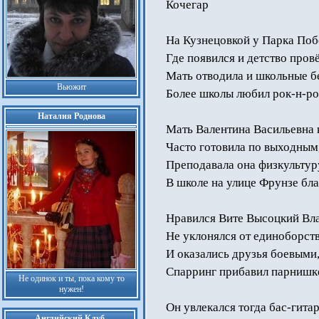
Кочегар
На Кузнецовкой у Парка Поб
Где появился и детство провё
Мать отводила и школьные б
Вьюжит
Более школы любил рок-н-ро
Наталия Роднова
Мать Валентина Васильевна 
Часто готовила по выходным
Преподавала она физкультур
В школе на улице Фрунзе бла
Нравился Вите Высоцкий Вл
Не уклонялся от единоборств
И оказались друзья боевыми
Спарринг прибавил парнишке
Не одинок и ты, пока кому то
нужен!
Он увлекался тогда бас-гита
Английский Клуб