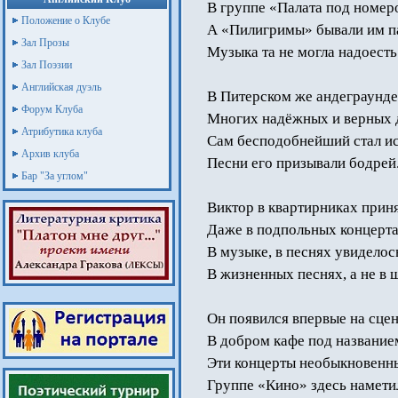
В группе «Палата под номер
Положение о Клубе
А «Пилигримы» бывали им п
Зал Прозы
Музыка та не могла надоесть
Зал Поэзии
Английская дуэль
В Питерском же андеграунде
Форум Клуба
Многих надёжных и верных 
Атрибутика клуба
Сам бесподобнейший стал ис
Архив клуба
Песни его призывали бодрей
Бар "За углом"
Виктор в квартирниках приня
Даже в подпольных концерта
В музыке, в песнях увиделось
В жизненных песнях, а не в 
Он появился впервые на сце
В добром кафе под название
Эти концерты необыкновенн
Группе «Кино» здесь намети