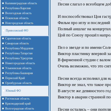
Калининградская область
Песни слагал о всеобщем до
Республика Карелия
Вологодская область
И поспособствовал Цоя гаст
Псковская область
Фильм про иглу и последний
Новгородская область
Полный аншлаг на концертах
Приволжский ФО
Цой по Союзу прошёл напро
Cаратовская область
Cамарская область
Пел о звезде и по имени Солн
Республика Мордовия
Виктор пластинку впервой за
Республика Татарстан
Республика Удмуртия
В фирменной студии с валом
Нижегородская область
Очень возможно, что это сиг
Ульяновская область
Республика Башкирия
Песни всегда исполнял для н
Пермский Край
Оренбурская область
Виктор не знал, что такое пр
В августе же девяностого го
Южный ФО
Виктор в аварии странной по
Ростовская область
Краснодарский край
Волгоградская область
Песни остались – они популя