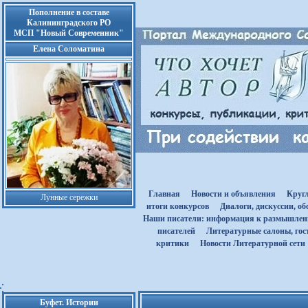
Пополнение в составе
Калининградского РО
МСП "Новый Современник"
Елена Соломатина
Главная
Новости и объявления
Круг
Лунные сережки
итоги конкурсов
Диалоги, дискуссии, о
Наши писатели: информация к размышле
писателей
Литературные салоны, гост
критики
Новости Литературной сети
Буфет. Истории