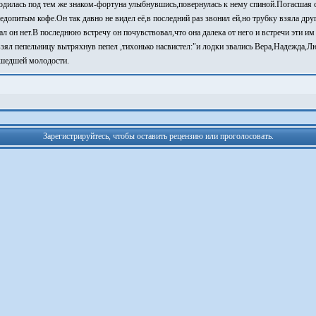
родилась под тем же знаком-фортуна улыбнувшись,повернулась к нему спиной.Погасшая 
недопитым кофе.Он так давно не видел её,в последний раз звонил ей,но трубку взяла др
ал он нет.В последнюю встречу он почувствовал,что она далека от него и встречи эти им
зял пепельницу вытряхнув пепел ,тихонько насвистел:"и лодки звались Вера,Надежда,Л
ушедшей молодости.
Зарегистрируйтесь, чтобы оставить рецензию или проголосовать.