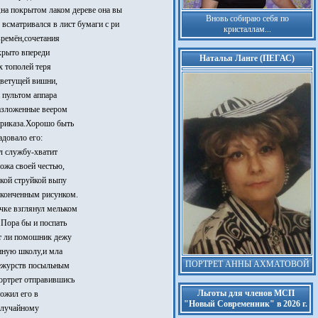
;на покрытом лаком дереве она вы
Вновь собираю себя по
 всматривался в лист бумаги с ри
кристаллам...
времён,сочетания
скрыто впереди
Наталья Ланге (ПЕГАС)
х тополей теря
цветущей вишни,
 пультом аппара
разложенные веером
приказа.Хорошо быть
адовало его:
л службу-хватит
ожа своей честью,
кой струйкой выпу
аконченным рисунком.
чке взглянул мельком
.Пора бы и поспать
ёт ли помошник дежу
енную школу,и мла
ПОРТРЕТ АННЫ АХМАТОВОЙ
дежурств посыльным
портрет отправившись
Льготы для членов МСП
ложил его в
"Новый Современник" в 2026 г.
 случайному