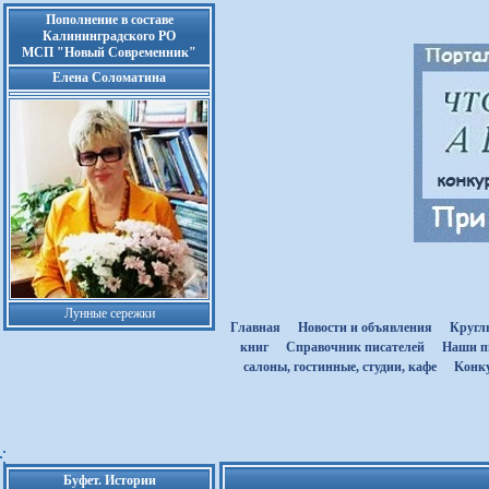
Пополнение в составе
Калининградского РО
МСП "Новый Современник"
Елена Соломатина
Лунные сережки
Главная
Новости и объявления
Кругл
книг
Cправочник писателей
Наши п
салоны, гостинные, студии, кафе
Kонк
Буфет. Истории