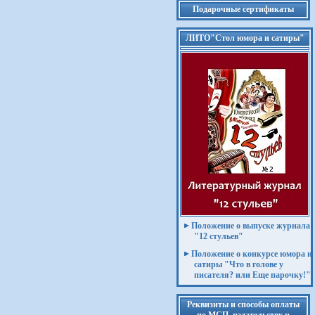
Подарочные сертификаты
ЛИТО"Стол юмора и сатиры"
Положение о выпуске журнала
"12 стульев"
Положение о конкурсе юмора и
сатиры "Что в голове у
писателя? или Еще парочку!"
Реквизиты и способы оплаты