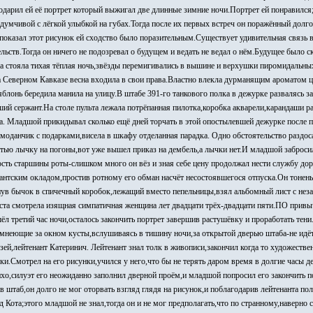
одарил ей её портрет который выжигал две длинные зимние ночи.Портрет ей понравился
думчивой с лёгкой улыбкой на губах.Тогда после их первых встреч он поражённый долго
показал этот рисунок ей сходство было поразительным.Существует удивительная связь 
льств.Тогда он ничего не подозревал о будущем и ведать не ведал о нём.Будущее было 
гда стояла тихая тёплая ночь,звёзды перемигивались в вышине и верхушки пиромидальны
на Северном Кавказе весна входила в свои права.Властно влекла дурманящим ароматом 
лонь бередила манила на улицу.В штабе 391-го танкового полка в дежурке развалясь за
ий сержант.На столе пульта лежала потрёпанная пилотка,коробка акварели,карандаши 
на. Младшой прикидывал сколько ещё дней торчать в этой опостылевшей дежурке после 
моданчик с подарками,висела в шкафу отделанная парадка. Одно обстоятельство раздос
етью лычку на погоны,вот уже вышел приказ на дембель,а лычки нет.И младшой заброси
ость старшины роты-слишком много он вёз и зная себе цену продолжал нести службу дор
нтским окладом,простив ротному его обман насчёт несостоявшегося отпуска.Он тонень
унув бычок в спичечный коробок,лежащий вместо пепельницы,взял альбомный лист с нез
иста смотрела изящная симпатичная женщина лет двадцати трёх-двадцати пяти.ПО привы
л третий час ночи,осталось закончить портрет завершив растушёвку и проработать тени
емнеющие за окном кусты,вслушиваясь в тишину ночи,за открытой дверью штаба-не ид
зей,лейтенант Катеринич. Лейтенант знал толк в живописи,закончил когда то художеств
ки.Смотрел на его рисунки,учился у него,что бы не терять даром время в долгие часы 
ихо,силуэт его неожиданно заполнил дверной проём,и младшой попросил его закончить 
в штаб,он долго не мог оторвать взгляд глядя на рисунок,и поблагодарив лейтенанта по
 Кота;этого младшой не знал,тогда он и не мог предполагать,что по странному,наверно