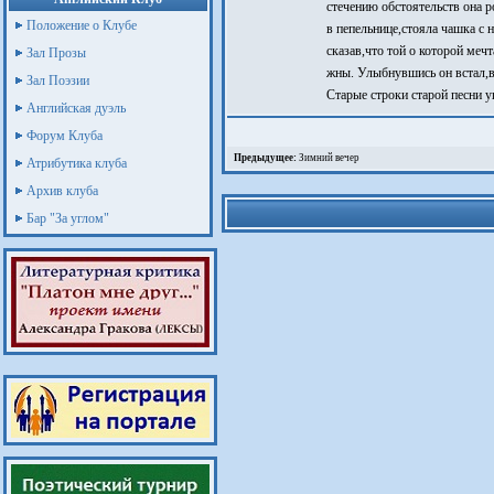
стечению обстоятельств она 
Положение о Клубе
в пепельнице,стояла чашка с 
сказав,что той о которой мечт
Зал Прозы
жны. Улыбнувшись он встал,в
Зал Поэзии
Старые строки старой песни 
Английская дуэль
Форум Клуба
Предыдущее:
Зимний вечер
Атрибутика клуба
Архив клуба
Бар "За углом"