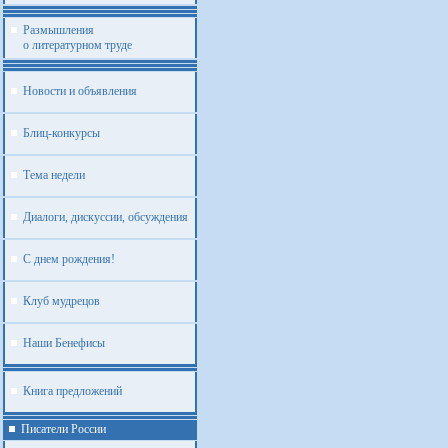
Размышления
о литературном труде
Новости и объявления
Блиц-конкурсы
Тема недели
Диалоги, дискуссии, обсуждения
С днем рождения!
Клуб мудрецов
Наши Бенефисы
Книга предложений
Писатели России