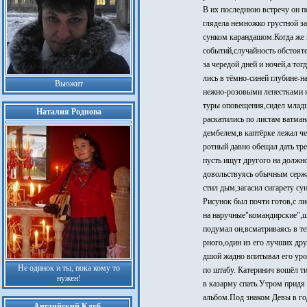
В их последнюю встречу он п
глядела немножко грустной за
сунком карандашом.Когда же 
событий,случайность обстояте
за чередой дней и ночей,а то
лись в тёмно-синей глубине-
Вьюжит
нежно-розовыми лепестками яб
туры оповещения,сидел младш
Наталия Роднова
раскатились по листам ватма
дембелем,в каптёрке лежал че
ротный давно обещал дать тр
пусть ищут другого на должн
довольствуясь обычным сержа
стил дым,загасил сигарету с
Рисунок был почти готов,с л
на наручные"командирские",шё
подумал он,всматриваясь в т
рного,один из его лучших дру
дшой жадно впитывал его уро
Не одинок и ты, пока кому то
по штабу. Катеринич вошёл т
нужен!
в казарму спать.Утром придя 
альбом.Под знаком Девы в год
Английский Клуб