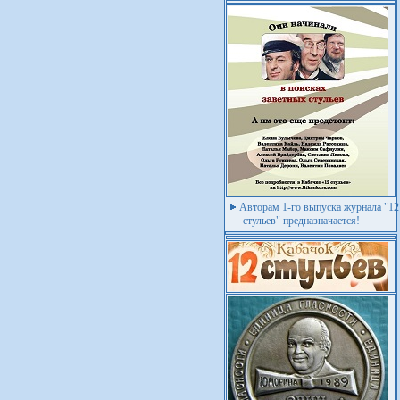
Авторам 1-го выпуска журнала "12
стульев" предназначается!