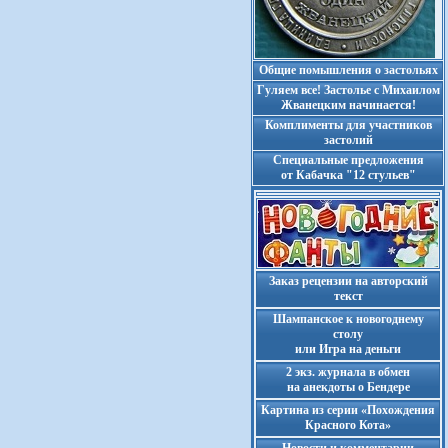
Общие помышления о застольях
Гуляем все! Застолье с Михаилом
Жванецким начинается!
Комплименты для участников
застолий
Cпециальные предложения
от Кабачка "12 стульев"
Заказ рецензии на авторский
текст
Шампанское к новогоднему
столу
или Игра на деньги
2 экз. журнала в обмен
на анекдоты о Бендере
Картина из серии «Похождения
Красного Кота»