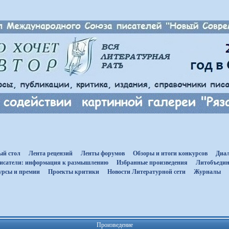
ый стол
Лента рецензий
Ленты форумов
Обзоры и итоги конкурсов
Диал
исатели: информация к размышлению
Избранные произведения
Литобъедин
урсы и премии
Проекты критики
Новости Литературной сети
Журналы
Произведение