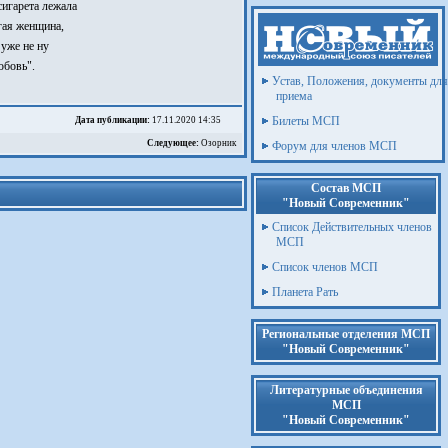
сигарета лежала
угая женщина,
 уже не ну
юбовь".
Устав, Положения, документы для
приема
Билеты МСП
Дата публикации:
17.11.2020 14:35
Следующее:
Озорник
Форум для членов МСП
Состав МСП
"Новый Современник"
Список Действительных членов
МСП
Список членов МСП
Планета Рать
Региональные отделения МСП
"Новый Современник"
Литературные объединения
МСП
"Новый Современник"