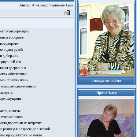
Автор:
Александр Черников- Грэй
збыток информации,
сивным воображе
 водовороте
но водил рукой
ми добирался
дернувший его
крыл дверь и зна
брюках обнажённый
возь тонкую ткань
Запоздалая любовь
и мышцами,накачанным
игарету.
Ирина Фаер
ущее ощущение
исть,запястье
 столике около
осто,просто он не встретил
и разница в возрасте,её высокий
олго продолжаться не могло.