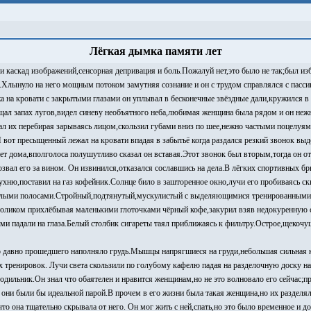
Лёгкая дымка памяти лет
и каскад изображений,сенсорная депривация и боль.Пожалуй нет,это было не так;был и
ал.Хлынуло на него мощным потоком замутняя сознание и он с трудом справлялся с пас
жа на кровати с закрытыми глазами он уплывал в бесконечные звёздные дали,кружился в
щал запах лугов,видел синеву необъятного неба,любимая женщина была рядом и он неж
пал их перебирая зарываясь лицом,скользил губами вниз по шее,нежно частыми поцелуя
И вот пресыщенный лежал на кровати впадая в забытьё когда раздался резкий звонок вы
ет дома,вполголоса полушутливо сказал он вставая.Этот звонок был вторым,тогда он от
озвал его за вином. Он извинился,отказался сославшись на дела.В лёгких спортивных 
ухню,поставил на газ кофейник.Солнце било в зашторенное окно,лучи его пробиваясь ск
етлыми полосами.Стройный,подтянутый,мускулистый с выделяющимися тренированным
столиком прихлёбывая маленькими глоточками чёрный кофе,закурил взяв недокуренную с
и падали на глаза.Белый столбик сигареты таял приближаясь к фильтру.Острое,щекоч
о давно прошедшего наполняло грудь.Мышцы напрягшиеся на груди,небольшая сильная к
х тренировок. Лучи света скользили по голубому кафелю падая на разделочную доску на
одильник.Он знал что обаятелен и нравится женщинам,но не это волновало его сейчас;пр
они были бы идеальной парой.В прочем в его жизни была такая женщина,но их разделял
что она тщательно скрывала от него. Он мог жить с ней,спать,но это было временное и д