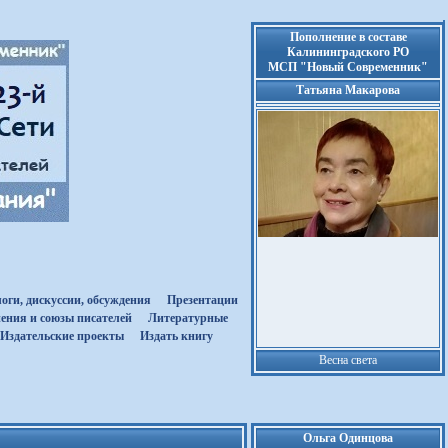
Пополнение в составе
Калининградского РО
МСП "Новый Современник"
Татьяна Макарова
оги, дискуссии, обсуждения
Презентации
ения и союзы писателей
Литературные
Издательские проекты
Издать книгу
Весна света
Ольга Одинцова