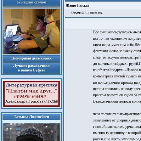
за нашим столом
Рассказ
Жанр:
Объем
: 5571 [ символов ]
Всё смешалось;путались мысл
всё то что человек не получ
нием не разумея сам себя.Лё
фантазии и словно наяву ощу
гладя её пахучие волосы.Тре
Всемирный день кошек
до кончиков твёрдых грудей.
Лучшие рассказчики
из объятий подруги.-Никого н
в нашем Буфете
комый тряся пустой сумкой п
по пояс,мужчина прошёл на к
шторы ложились на полу св
прессом живота,он сидел за 
Взлохмаченные волосы волнам
чего то томительно-приятног
Татьяна Лиотвейзен
закалённые от упорных долги
газовой плиты,тихо урчал хол
именно ту женщину с которой 
рост и ещё нечто неуловимое,