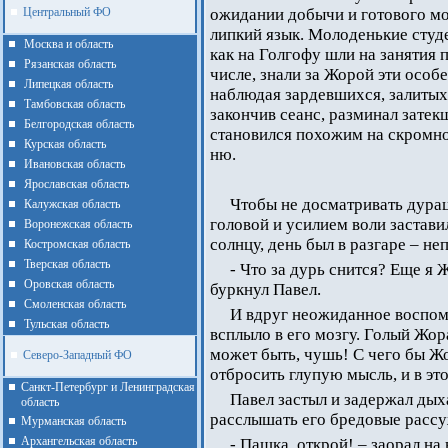
Центральный ФО
ожидании добычи и готового м
липкий язык. Молоденькие сту
Москва и область
как на Голгофу шли на занятия 
Рязанская область
числе, знали за Жорой эти особ
Липецкая область
наблюдая зардевшихся, залитых
Тамбовская область
закончив сеанс, разминал зате
Белгородская область
становился похожим на скромно
Курская область
ню.
Ивановская область
Ярославская область
Чтобы не досматривать дурац
Калужская область
головой и усилием воли застави
Воронежская область
солнцу, день был в разгаре – не
Костромская область
Тверская область
- Что за дурь снится? Еще я 
Оровская область
буркнул Павел.
Смоленская область
И вдруг неожиданное воспом
Тульская область
всплыло в его мозгу. Голый Жор
может быть, чушь! С чего бы Жо
Северо-Западный ФО
отбросить глупую мысль, и в эт
Санкт-Петербург и Ленинградская
Павел застыл и задержал дыха
область
расслышать его бредовые расс
Мурманская область
Архангельская область
- Пашка, открой! – заорал на