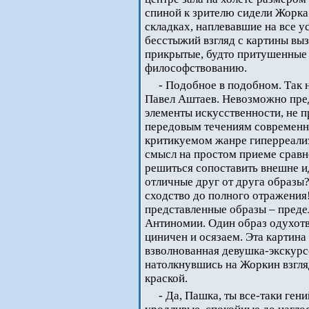
спиной к зрителю сидели Жорка
складках, наплевавшие на все 
бесстыжий взгляд с картины вы
прикрытые, будто притушенные 
философствованию.
- Подобное в подобном. Так
Павел Аштаев. Невозможно пред
элементы искусственности, не 
передовым течениям современно
критикуемом жанре гиперреализ
смысл на простом приеме сравн
решиться сопоставить внешне и
отличные друг от друга образы?
сходство до полного отражения
представленные образы – преде
Антиномии. Один образ одухотв
циничен и осязаем. Эта картина
взволнованная девушка-экскурсо
натолкнувшись на Жоркин взгляд
краской.
- Да, Пашка, ты все-таки ге