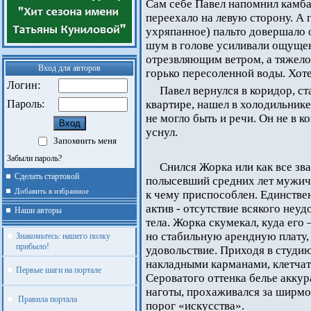
Сам себе Павел напомнил камбалу
переехало на левую сторону. А 
ухряпанное) пальто довершало 
шум в голове усиливали ощущен
отрезвляющим ветром, а тяжело
Вход для авторов
горько пересоленной воды. Хоте
Логин:
Павел вернулся в коридор, ст
Пароль:
квартире, нашел в холодильнике
не могло быть и речи. Он не в 
уснул.
Запомнить меня
Забыли пароль?
Снился Жорка или как все зв
Сделать стартовой
полысевший средних лет мужичо
Добавить в избранное
к чему приспособлен. Единстве
актив - отсутствие всякого неу
Наши авторы
тела. Жорка скумекал, куда его
но стабильную арендную плату,
Знакомьтесь: нашего полку
прибыло!
удовольствие. Приходя в студи
накладными карманами, клетчат
Первые шаги на портале
Сероватого оттенка белье аккура
наготы, прохаживался за ширмо
Правила портала
порог «искусства».