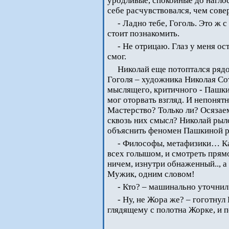
уродливые, спокойные до наглос
себе расчувствовался, чем сов
- Ладно тебе, Гоголь. Это ж с
стоит познакомить.
- Не отрицаю. Глаз у меня ос
смог.
Николай еще потоптался рядом
Гоголя – художника Николая Сот
мыслящего, критичного - Пашки
мог оторвать взгляд. И непонят
Мастерство? Только ли? Осязае
сквозь них смысл? Николай рыл
объяснить феномен Пашкиной р
- Философы, метафизики… Ка
всех голышом, и смотреть прямо
ничем, изнутри обнаженный..,
Мужик, одним словом!
- Кто? – машинально уточнил
- Ну, не Жора же? – гоготнул
глядящему с полотна Жорке, и п