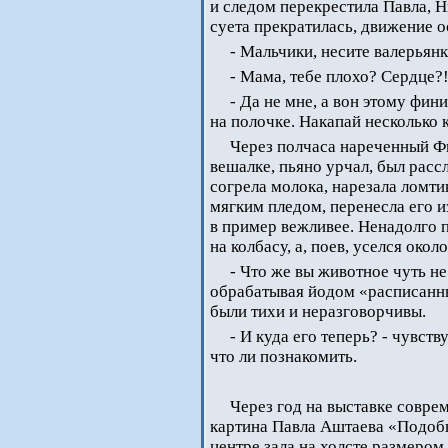
и следом перекрестила Павла, 
суета прекратилась, движение о
- Мальчики, несите валерьянк
- Мама, тебе плохо? Сердце?
- Да не мне, а вон этому фини
на полочке. Накапай несколько к
Через полчаса нареченный Фи
вешалке, пьяно урчал, был расс
согрела молока, нарезала ломти
мягким пледом, перенесла его и
в пример вежливее. Ненадолго 
на колбасу, а, поев, уселся окол
- Что же вы животное чуть н
обрабатывая йодом «расписанны
были тихи и неразговорчивы.
- И куда его теперь? - чувств
что ли познакомить.
Через год на выставке совре
картина Павла Аштаева «Подоб
центре зала на холсте размером