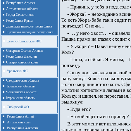
Республика Адыгея
- Прикинь, у тебя в подъезде с
Астраханская область
- Жорка? – неожиданно вскин
Город Севастополь
То есть Жора-баба так и сидит г
Республика Крым
подъезде? С ночи…
Донецкая народная республика
Луганская народная республика
- … у него хвост… - ошалело 
Пашка прямо на глазах сходит с
Северо-Кавказский ФО
- У Жоры? – Павел недоуменно
Северная Осетия Алания
Коль?
Республика Дагестан
- Паша, я сейчас. Я мигом, -
Ставропольский край
подъезд.
Уральский ФО
Снизу послышался кошачий ор
пару минут Колька на вытянуты
Cвердловская область
голого морщинистого кота. Сфин
Тюменская область
молотил когтистыми лапами в во
Челябинская область
Кольку, и шипел, не переставая
Курганская область
выдохнул:
Сибирский ФО
- Куда его?
- На кой черт ты его припер?
Республика Алтай
Алтайcкий край
В этот момент кот изловчилс
Республика Хакассия
запястью, от вида крови Гоголь 