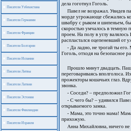
дела гоготнул Гоголь.
Писатели Узбекистана
Павел не возражал. Увидев па
морде угрожающе сбежались ко 
Писатели Германии
швабру с рыком и шипеньем, бы
скоростью умчалось в темную п
Писатели Франции
проем. На полу в углу валялось
распластался оцепеневший от уж
Писатели Болгарии
- Да ладно, не трогай ты его
Гоголь, отходя на безопасное р
Писатели Испании
Прошло минут двадцать. Пашк
Писатели Литвы
переговариваясь вполголоса. Из
прожекторы кошачьих глаз. Вдр
Писатели Латвии
звонка.
- Соседи? – предположил Гог
Писатели Эстонии
- С чего бы? – удивился Пав
открываемого замка.
Писатели Финляндии
- Мама, это точно мама! Мама
прихожую.
Писатели Израиля
Анна Михайловна, ничего не 