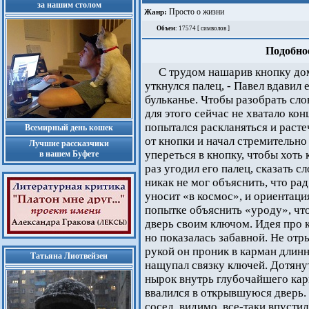
за нашим столом
Просто о жизни
Жанр:
Объем
: 17574 [ символов ]
Подобное
С трудом нашарив кнопку до
уткнулся палец, - Павел вдавил
бульканье. Чтобы разобрать сло
для этого сейчас не хватало ко
попытался раскланяться и расте
Всемирный день кошек
от кнопки и начал стремительно
Лучшие рассказчики
упереться в кнопку, чтобы хоть 
в нашем Буфете
раз угодил его палец, сказать 
никак не мог объяснить, что рад
уносит «в космос», и ориентаци
попытке объяснить «уроду», чт
дверь своим ключом. Идея про к
но показалась забавной. Не отр
рукой он проник в карман длинно
Татьяна Лиотвейзен
нащупал связку ключей. Дотянут
нырок внутрь глубочайшего кар
ввалился в открывшуюся дверь.
сосед, видимо, все-таки впусти