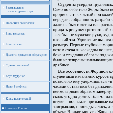
Студенты усердно трудились,
Размышления
Само по себе тело Жоры было не
о литературном труде
прорисовать скрытый под кожей 
передать собранность разработ
Новости и объявления
даже не был толстым или распл
придать рисунку гротесковый х
Блиц-конкурсы
- слабые не мужские руки, худы
плоский зад. Удивление вызывал
Тема недели
размеру. Первые глубокие мор
потом стекали каскадом по шее,
бока и стыдливо сбегали под жи
Диалоги, дискуссии, обсуждения
были испещрены наплывающими
дряблым.
С днем рождения!
Все особенности Жориной к
студентами начальных курсов а
Клуб мудрецов
позволяло ему удерживаться «в
часами оставаться без движения
Наши Бенефисы
неимоверным образом завернуты
сколь угодно долго. Только гла
Книга предложений
штуки – посылали призывные па
заигрывали, приглядывались, а
Писатели России
объект. В такие минуты Жора н