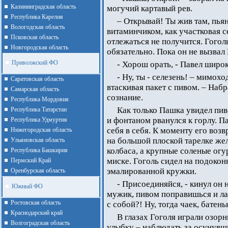
Калининградская область
могучий картавый рев.
Республика Карелия
– Открывай! Ты жив там, пья
Вологодская область
витаминчиком, как участковая се
Псковская область
отлежаться не получится. Гоголь
Новгородская область
обязательно. Пока он не вызвал
Приволжский ФО
- Хорош орать, - Павел широк
- Ну, ты - селезень! – мимох
Cаратовская область
втаскивая пакет с пивом. – Набра
Cамарская область
сознание.
Республика Мордовия
Как только Пашка увидел пив
Республика Татарстан
и фонтаном рванулся к горлу. Па
Республика Удмуртия
себя в себя. К моменту его воз
Нижегородская область
на большой плоской тарелке же
Ульяновская область
колбаса, а крупные соленые огу
Республика Башкирия
миске. Гоголь сидел на подокон
Пермский Край
эмалированной кружки.
Оренбурская область
- Присоединяйся, - кинул он 
Южный ФО
мужик, пивом поправишься и лад
Ростовская область
с собой?! Ну, тогда чаек, батень
Краснодарский край
В глазах Гоголя играли озор
Волгоградская область
улыбку – наблюдать за осунувш