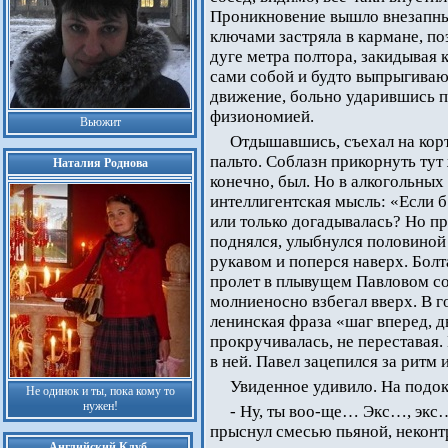
Проникновение вышло внезапным
ключами застряла в кармане, по
дуге метра полтора, закидывая 
сами собой и будто выпрыгиваю
движение, больно ударившись п
физиономией.
Вьюжит
Отдышавшись, съехал на кор
пальто. Соблазн прикорнуть тут 
Наталия Роднова
конечно, был. Но в алкогольных
интеллигентская мысль: «Если б
или только догадывалась? Но п
поднялся, улыбнулся половиной 
рукавом и поперся наверх. Болт
пролет в плывущем Павловом со
молниеносно взбегал вверх. В г
ленинская фраза «шаг вперед, д
прокручивалась, не переставая
в ней. Павел зацепился за ритм
Увиденное удивило. На подо
Не одинок и ты, пока кому то
нужен!
- Ну, ты воо-ще… Экс…, экс…
прыснул смесью пьяной, неконт
Английский Клуб