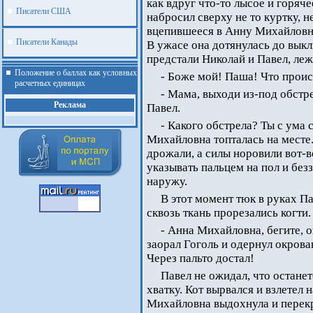
как вдруг что-то лысое и горяче
Писатели США
набросил сверху не то куртку, н
вцепившееся в Анну Михайловну
Писатели Канады
В ужасе она дотянулась до вык
предстали Николай и Павел, леж
Положение о баллах как условных
- Боже мой! Паша! Что проис
расчетных единицах
- Мама, выходи из-под обстр
Реклама
Павел.
- Какого обстрела? Ты с ума с
Михайловна топталась на месте.
дрожали, а силы норовили вот-
указывать пальцем на пол и без
наружу.
В этот момент тюк в руках П
сквозь ткань прорезались когти.
- Анна Михайловна, бегите, о
заорал Гоголь и одернул окровав
Через пальто достал!
Павел не ожидал, что останет
хватку. Кот вырвался и взлетел 
.
Михайловна выдохнула и перекре