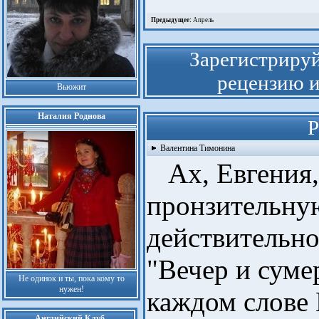
Предыдущее:
Апрель
Зарегистрируй
рецензию и
Вьюжит
Наталия Роднова
Р
Валентина Тимонина
Ах, Евгения,
пронзительну
действительно
"Вечер и сумер
Не одинок и ты, пока кому то
нужен!
каждом слов
Английский Клуб