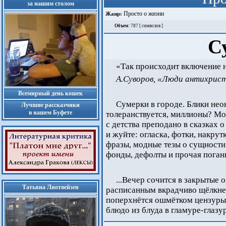
за нашим столом
Просто о жизни
Жанр:
Объем
: 787 [ символов ]
С
«Так происходит включение 
А.Суворов, «Люди антихрист
Всемирный день кошек
Сумерки в городе. Блики нео
Лучшие рассказчики
в нашем Буфете
толеранствуется, миллионы? Мож
с детства преподано в сказках о
и жуйте: огласка, фотки, накрут
фразы, модные тезы о сущности Б
фонды, дефолты и прочая погань
...Вечер сочится в закрытые 
Татьяна Лиотвейзен
расписанным вкрадчиво щёлкне
поперхнётся ошмётком цензуры
блюдо из блуда в гламуре-глазу