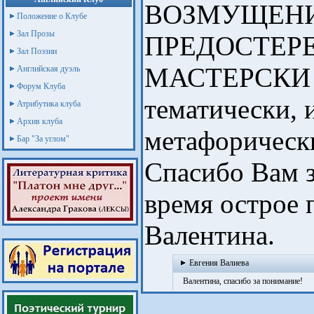
ВОЗМУЩЕНИЕ
Положение о Клубе
Зал Прозы
ПРЕДОСТЕР
Зал Поэзии
МАСТЕРСКИ
Английская дуэль
Форум Клуба
тематически, 
Атрибутика клуба
Архив клуба
метафорически
Бар "За углом"
Спасибо Вам з
время острое 
Валентина.
Евгения Валиева
Валентина, спасибо за понимание!