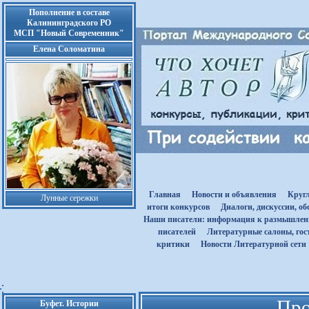
Пополнение в составе
Калининградского РО
МСП "Новый Современник"
Елена Соломатина
Главная
Новости и объявления
Круг
Лунные сережки
итоги конкурсов
Диалоги, дискуссии, о
Наши писатели: информация к размышле
писателей
Литературные салоны, гост
критики
Новости Литературной сети
Про
Буфет. Истории