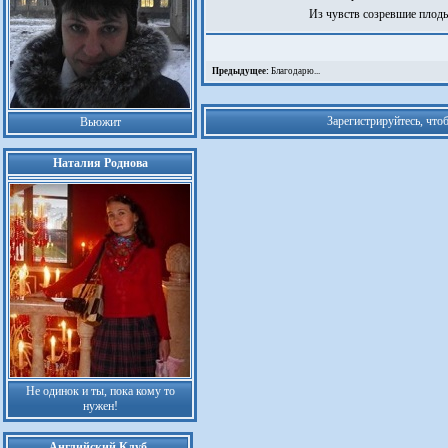
Из чувств созревшие плоды
Предыдущее:
Благодарю...
Зарегистрируйтесь, что
Вьюжит
Наталия Роднова
Не одинок и ты, пока кому то
нужен!
Английский Клуб