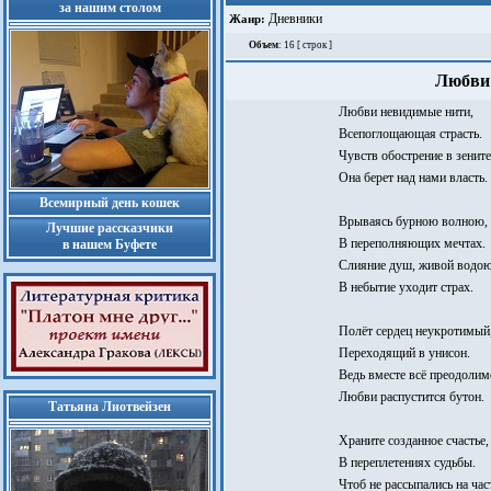
за нашим столом
Дневники
Жанр:
Объем
: 16 [ строк ]
Любви 
Любви невидимые нити,
Всепоглощающая страсть.
Чувств обострение в зените
Она берет над нами власть.
Всемирный день кошек
Врываясь бурною волною,
Лучшие рассказчики
В переполняющих мечтах.
в нашем Буфете
Слияние душ, живой водою
В небытие уходит страх.
Полёт сердец неукротимый
Переходящий в унисон.
Ведь вместе всё преодолим
Любви распустится бутон.
Татьяна Лиотвейзен
Храните созданное счастье,
В переплетениях судьбы.
Чтоб не рассыпались на час