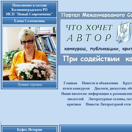
Пополнение в составе
Калининградского РО
МСП "Новый Современник"
Елена Соломатина
Главная
Новости и объявления
Круг
Лунные сережки
итоги конкурсов
Диалоги, дискуссии, о
Наши писатели: информация к размышле
писателей
Литературные салоны, гост
критики
Новости Литературной сети
Буфет. Истории