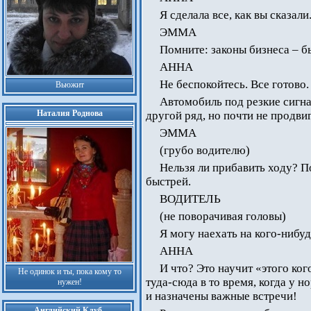
Я сделала все, как вы сказали
ЭММА
Помните: законы бизнеса – бы
АННА
Не беспокойтесь. Все готово.
Вьюжит
Автомобиль под резкие сигн
Наталия Роднова
другой ряд, но почти не продвиг
ЭММА
(грубо водителю)
Нельзя ли прибавить ходу? П
быстрей.
ВОДИТЕЛЬ
(не поворачивая головы)
Я могу наехать на кого-нибуд
АННА
И что? Это научит «этого ког
Не одинок и ты, пока кому то
туда-сюда в то время, когда у 
нужен!
и назначены важные встречи!
Английский Клуб