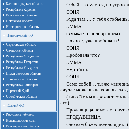
Калининградская область
Отбей… (смеется, но угрож
Республика Карелия
СОНЯ
Вологодская область
Куда там…. У тебя отобьешь…
Псковская область
ЭММА
Новгородская область
(хмыкает с подозрением)
Приволжский ФО
Похоже, уже пробовала?
Cаратовская область
СОНЯ
Cамарская область
Пробовала что?
Республика Мордовия
ЭММА
Республика Татарстан
Республика Удмуртия
Ну, отбить…
Нижегородская область
СОНЯ
Ульяновская область
Само собой… ты же меня зна
Республика Башкирия
случае можешь не волноваться, 
Пермский Край
(лицо Эммы выражает сомнени
Оренбурская область
его)
Южный ФО
Продавщица помогает снять с
Ростовская область
ПРОДАВЩИЦА
Краснодарский край
Оно вам божественно идет. Б
Волгоградская область