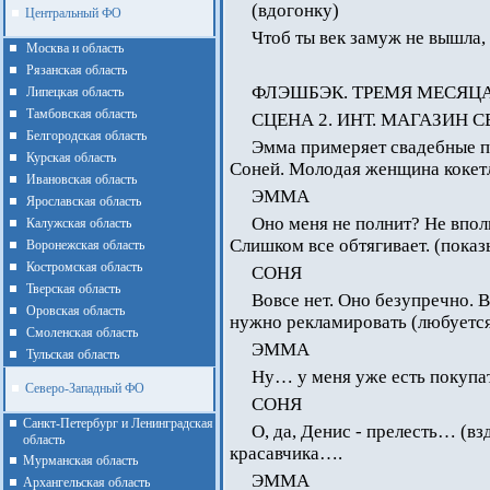
(вдогонку)
Центральный ФО
Чтоб ты век замуж не вышла, 
Москва и область
Рязанская область
ФЛЭШБЭК. ТРЕМЯ МЕСЯЦА
Липецкая область
Тамбовская область
СЦЕНА 2. ИНТ. МАГАЗИН 
Белгородская область
Эмма примеряет свадебные пл
Курская область
Соней. Молодая женщина кокетл
Ивановская область
ЭММА
Ярославская область
Оно меня не полнит? Не вполн
Калужская область
Слишком все обтягивает. (показ
Воронежская область
Костромская область
СОНЯ
Тверская область
Вовсе нет. Оно безупречно. 
Оровская область
нужно рекламировать (любуется 
Смоленская область
ЭММА
Тульская область
Ну… у меня уже есть покупат
Северо-Западный ФО
СОНЯ
Санкт-Петербург и Ленинградская
О, да, Денис - прелесть… (вз
область
красавчика….
Мурманская область
ЭММА
Архангельская область