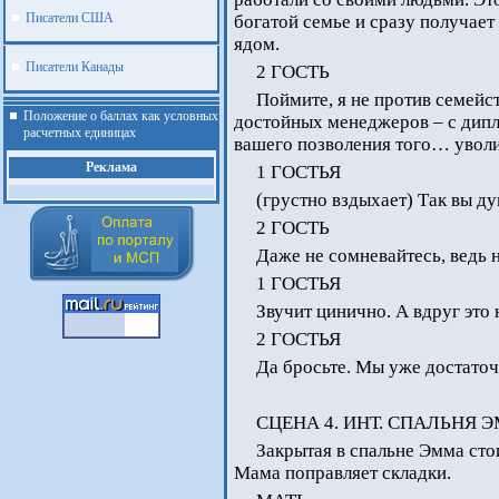
Писатели США
богатой семье и сразу получае
ядом.
Писатели Канады
2 ГОСТЬ
Поймите, я не против семейс
Положение о баллах как условных
достойных менеджеров – с дипло
расчетных единицах
вашего позволения того… уволи
Реклама
1 ГОСТЬЯ
(грустно вздыхает) Так вы ду
2 ГОСТЬ
Даже не сомневайтесь, ведь 
1 ГОСТЬЯ
Звучит цинично. А вдруг это
2 ГОСТЬЯ
Да бросьте. Мы уже достаточн
СЦЕНА 4. ИНТ. СПАЛЬНЯ 
Закрытая в спальне Эмма сто
.
Мама поправляет складки.