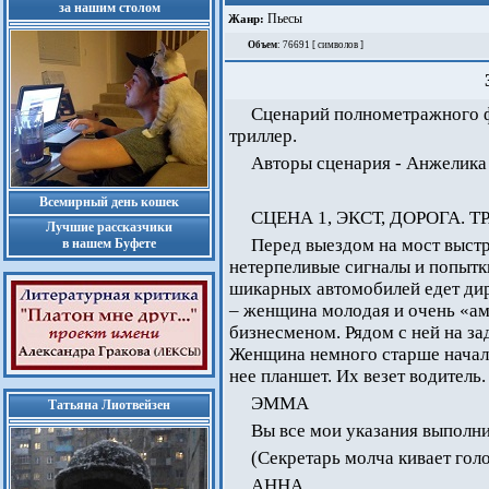
за нашим столом
Пьесы
Жанр:
Объем
: 76691 [ символов ]
Сценарий полнометражного ф
триллер.
Авторы сценария - Анжелика
Всемирный день кошек
СЦЕНА 1, ЭКСТ, ДОРОГА. Т
Лучшие рассказчики
Перед выездом на мост выст
в нашем Буфете
нетерпеливые сигналы и попытки
шикарных автомобилей едет ди
– женщина молодая и очень «ам
бизнесменом. Рядом с ней на з
Женщина немного старше началь
нее планшет. Их везет водитель.
ЭММА
Татьяна Лиотвейзен
Вы все мои указания выполн
(Секретарь молча кивает гол
АННА