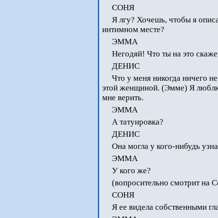
СОНЯ
Я лгу? Хочешь, чтобы я описа
интимном месте?
ЭММА
Негодяй! Что ты на это скаж
ДЕНИС
Что у меня никогда ничего не
этой женщиной. (Эмме) Я люблю
мне верить.
ЭММА
А татуировка?
ДЕНИС
Она могла у кого-нибудь узна
ЭММА
У кого же?
(вопросительно смотрит на 
СОНЯ
Я ее видела собственными гл