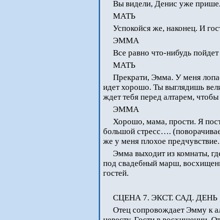
Вы видели, Денис уже прише
МАТЬ
Успокойся же, наконец. И гост
ЭММА
Все равно что-нибудь пойдет
МАТЬ
Прекрати, Эмма. У меня лопае
идет хорошо. Ты выглядишь вел
ждет тебя перед алтарем, чтобы
ЭММА
Хорошо, мама, прости. Я пос
большой стресс…. (поворачивает
же у меня плохое предчувствие.
Эмма выходит из комнаты, где
под свадебный марш, восхищен
гостей.
СЦЕНА 7. ЭКСТ. САД. ДЕНЬ
Отец сопровождает Эмму к ал
невесту. Гости в восхищении. О