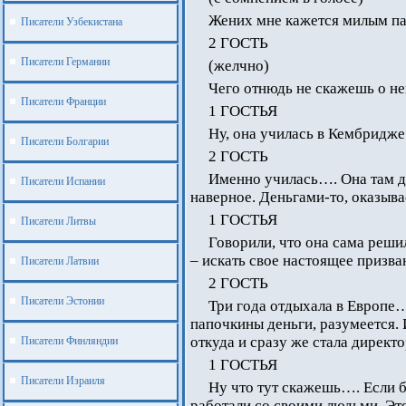
Жених мне кажется милым 
Писатели Узбекистана
2 ГОСТЬ
Писатели Германии
(желчно)
Чего отнюдь не скажешь о н
Писатели Франции
1 ГОСТЬЯ
Ну, она училась в Кембридже.
Писатели Болгарии
2 ГОСТЬ
Именно училась…. Она там д
Писатели Испании
наверное. Деньгами-то, оказыва
1 ГОСТЬЯ
Писатели Литвы
Говорили, что она сама реши
– искать свое настоящее призва
Писатели Латвии
2 ГОСТЬ
Писатели Эстонии
Три года отдыхала в Европе…
папочкины деньги, разумеется. 
откуда и сразу же стала директ
Писатели Финляндии
1 ГОСТЬЯ
Писатели Израиля
Ну что тут скажешь…. Если б
работали со своими людьми. Это