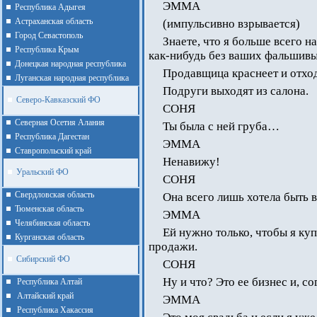
ЭММА
Республика Адыгея
Астраханская область
(импульсивно взрывается)
Город Севастополь
Знаете, что я больше всего 
Республика Крым
как-нибудь без ваших фальшив
Донецкая народная республика
Продавщица краснеет и отход
Луганская народная республика
Подруги выходят из салона.
Северо-Кавказский ФО
СОНЯ
Северная Осетия Алания
Ты была с ней груба…
Республика Дагестан
ЭММА
Ставропольский край
Ненавижу!
Уральский ФО
СОНЯ
Cвердловская область
Она всего лишь хотела быть 
Тюменская область
ЭММА
Челябинская область
Ей нужно только, чтобы я куп
Курганская область
продажи.
Сибирский ФО
СОНЯ
Ну и что? Это ее бизнес и, со
Республика Алтай
Алтайcкий край
ЭММА
Республика Хакассия