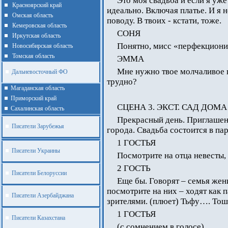
Это моя свадьба и если я уж
Красноярский край
идеально. Включая платье. И я 
Омская область
поводу. В твоих - кстати, тоже.
Кемеровская область
СОНЯ
Иркутская область
Понятно, мисс «перфекциони
Новосибирская область
Томская область
ЭММА
Мне нужно твое молчаливое п
Дальневосточный ФО
трудно?
Магаданская область
Приморский край
СЦЕНА 3. ЭКСТ. САД ДОМ
Cахалинская область
Прекрасный день. Приглашен
Писатели Зарубежья
города. Свадьба состоится в па
1 ГОСТЬЯ
Писатели Украины
Посмотрите на отца невесты,
2 ГОСТЬ
Писатели Белоруссии
Еще бы. Говорят – семья жен
посмотрите на них – ходят как
Писатели Азербайджана
зрителями. (плюет) Тьфу…. Тош
1 ГОСТЬЯ
Писатели Казахстана
(с сомнением в голосе)