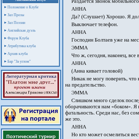
Раздается звонок мобильного
Положение о Клубе
АННА
Зал Прозы
Да? (Слушает) Хорошо. Я до
Зал Поэзии
Выключает телефон.
Английская дуэль
АННА
Форум Клуба
Господин Болтаев уже на мес
Атрибутика клуба
ЭММА
Архив клуба
Что ж, сегодня, наконец, вс
Бар "За углом"
АННА
(Анна кивает головой)
Никак не могу поверить, что
на предательство.
ЭММА
Слишком много сделок после
оборачиваются нам «боком». Я н
фатальность. Среди нас, без сом
же это.
АННА
Но кто может осмелиться вест