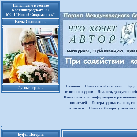
Пополнение в составе
Калининградского РО
МСП "Новый Современник"
Елена Соломатина
Главная
Новости и объявления
Круг
Лунные сережки
итоги конкурсов
Диалоги, дискуссии, о
Наши писатели: информация к размышле
писателей
Литературные салоны, гост
критики
Новости Литературной сети
Буфет. Истории