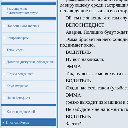
лавирующему среди застрявших
Размышления
ненавидящие взгляды в его стор
о литературном труде
Эй, ты не знаешь, что там сл
ВЕЛОСИПЕДИСТ
Новости и объявления
Авария. Полицию будут ждат
Блиц-конкурсы
Эмма бросает на него холод
поднимает окно.
Тема недели
ВОДИТЕЛЬ
Ну вот, накликали.
Диалоги, дискуссии, обсуждения
ЭММА
Так, ну все… с меня хватит…
С днем рождения!
ВОДИТЕЛЬ
Клуб мудрецов
Сзади нас есть такси (улыбае
ЭММА
Наши Бенефисы
(резко выходит из машины и 
Не забудьте мне напомнить п
Книга предложений
ВОДИТЕЛЬ
Писатели России
За что?!