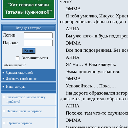
чего?
ЭММА
Я тебя умоляю, Иисуса Христ
серебренников. Деньги сводят с
Вход для авторов
АННА
Логин:
Вы уже кого-нибудь подозре
Пароль:
ЭММА
Все под подозрением. Без ис
АННА
Запомнить меня
Я? Но… Я Вам клянусь.
Забыли пароль?
Эмма цинично улыбается.
Сделать стартовой
ЭММА
Добавить в избранное
Успокойтесь…. Пока….
Наши авторы
(на дороге образовался затор
Знакомьтесь: нашего полку
двигается, и водители обратно 
прибыло!
АННА
Первые шаги на портале
Похоже, там что-то случило
ЭММА
Правила портала
(высовывается в окно и обращ