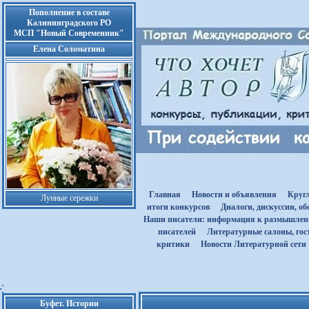
Пополнение в составе
Калининградского РО
МСП "Новый Современник"
Елена Соломатина
Главная
Новости и объявления
Круг
Лунные сережки
итоги конкурсов
Диалоги, дискуссии, о
Наши писатели: информация к размышле
писателей
Литературные салоны, гост
критики
Новости Литературной сети
Буфет. Истории