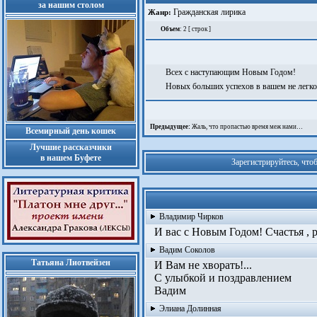
за нашим столом
Гражданская лирика
Жанр:
Объем
: 2 [ строк ]
Всех с наступающим Новым Годом!
Новых больших успехов в вашем не легком
Предыдущее:
Жаль, что пропастью время меж нами…
Всемирный день кошек
Лучшие рассказчики
в нашем Буфете
Зарегистрируйтесь, что
Владимир Чирков
И вас с Новым Годом! Счастья , р
Вадим Соколов
Татьяна Лиотвейзен
И Вам не хворать!...
С улыбкой и поздравлением
Вадим
Элиана Долинная