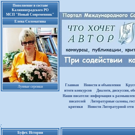
Пополнение в составе
Калининградского РО
МСП "Новый Современник"
Елена Соломатина
Главная
Новости и объявления
Круг
Лунные сережки
итоги конкурсов
Диалоги, дискуссии, о
Наши писатели: информация к размышле
писателей
Литературные салоны, гост
критики
Новости Литературной сети
Буфет. Истории