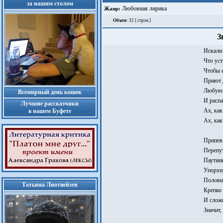
за нашим столом
Любовная лирика
Жанр:
Объем
: 32 [ строк ]
З
Искали 
Что уст
Чтобы 
Приют 
Любую 
Всемирный день кошек
И распа
Лучшие рассказчики
Ах, как
в нашем Буфете
Ах, как
Припев
Перепут
Паутин
Упорхн
Полови
Татьяна Лиотвейзен
Крепко 
И сложи
Значит,