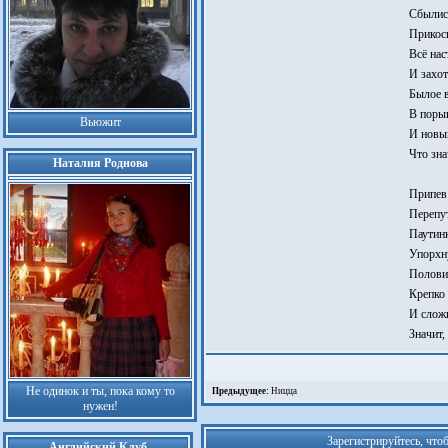
Сбылись
Прикосн
Всё нас
И захот
Былое в
В порыв
Вьюжит
И новый
Что зна
Наталия Роднова
Припев
Перепут
Паутин
Упорхн
Полови
Крепко 
И сложи
Значит,
Не одинок и ты, пока кому то
Предыдущее:
Ницца
нужен!
Зарегистрируйтесь, что
Английский Клуб