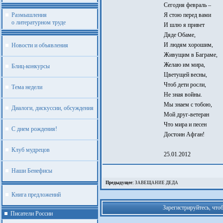
Сегодня февраль –
Размышления
Я стою перед вами
о литературном труде
И шлю я привет
Дяде Обаме,
И людям хорошим,
Новости и объявления
Живущим в Баграме,
Желаю им мира,
Блиц-конкурсы
Цветущей весны,
Чтоб дети росли,
Тема недели
Не зная войны.
Мы знаем с тобою,
Диалоги, дискуссии, обсуждения
Мой друг-ветеран
Что мира и песен
С днем рождения!
Достоин Афган!
Клуб мудрецов
25.01.2012
Наши Бенефисы
Предыдущее:
ЗАВЕЩАНИЕ ДЕДА
Книга предложений
Зарегистрируйтесь, что
Писатели России