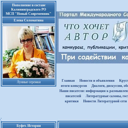
Пополнение в составе
Калининградского РО
МСП "Новый Современник"
Елена Соломатина
Главная
Новости и объявления
Круг
Лунные сережки
итоги конкурсов
Диалоги, дискуссии, о
Наши писатели: информация к размышле
писателей
Литературные салоны, гост
критики
Новости Литературной сети
Буфет. Истории