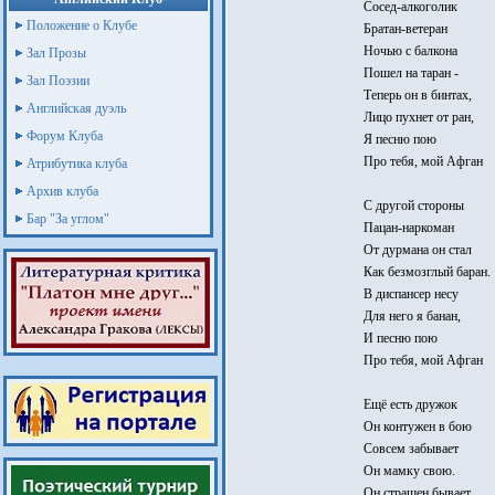
Сосед-алкоголик
Положение о Клубе
Братан-ветеран
Ночью с балкона
Зал Прозы
Пошел на таран -
Зал Поэзии
Теперь он в бинтах,
Английская дуэль
Лицо пухнет от ран,
Форум Клуба
Я песню пою
Про тебя, мой Афган
Атрибутика клуба
Архив клуба
С другой стороны
Бар "За углом"
Пацан-наркоман
От дурмана он стал
Как безмозглый баран.
В диспансер несу
Для него я банан,
И песню пою
Про тебя, мой Афган
Ещё есть дружок
Он контужен в бою
Совсем забывает
Он мамку свою.
Он страшен бывает