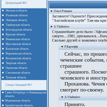
Центральный ФО
Москва и область
Ольга Ртищева
Рязанская область
Загляните! Оцените! Присоединяй
Липецкая область
"Английском клубе" Там мы крити
Тамбовская область
A.Vladimirov
Белгородская область
Страшнейшее дело было -'Афгания'
Курская область
смерти....1981_призы­вался....Напр
Ивановская область
Сколько друзей и знакомых поубива
Ярославская область
Р.Карлофф
Калужская область
Сейчас, по прошест
Воронежская область
Костромская область
чеченские события, 
Тверская область
страшнее
Оровская область
страшного. Посмотр
Смоленская область
чеховского и иностр
Тульская область
Проханова. Чечня 
Северо-Западный ФО
смотрит по-своему.
Санкт-Петербург и Ленинградская
область
A.Vladimirov
Мурманская область
Принято.
Архангельская область