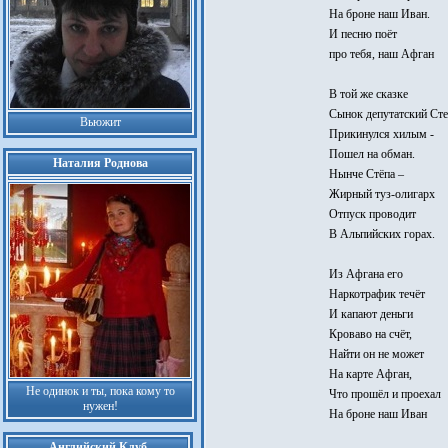
На броне наш Иван.
И песню поёт
про тебя, наш Афган
В той же сказке
Сынок депутатский Сте
Вьюжит
Прикинулся хилым -
Пошел на обман.
Наталия Роднова
Нынче Стёпа –
Жирный туз-олигарх
Отпуск проводит
В Альпийских горах.
Из Афгана его
Наркотрафик течёт
И капают деньги
Кроваво на счёт,
Найти он не может
На карте Афган,
Не одинок и ты, пока кому то
Что прошёл и проехал
нужен!
На броне наш Иван
Английский Клуб