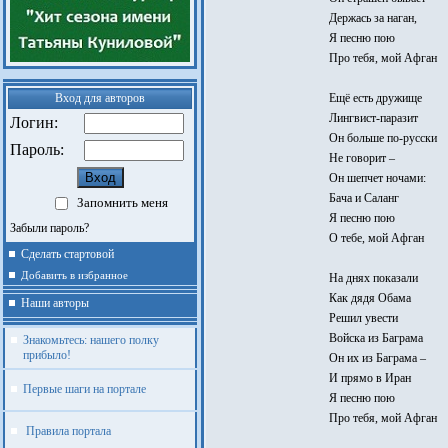
Держась за наган,
Я песню пою
Про тебя, мой Афган
Вход для авторов
Ещё есть дружище
Лингвист-паразит
Логин:
Он больше по-русски
Пароль:
Не говорит –
Он шепчет ночами:
Бача и Саланг
Запомнить меня
Я песню пою
Забыли пароль?
О тебе, мой Афган
Сделать стартовой
Добавить в избранное
На днях показали
Как дядя Обама
Наши авторы
Решил увести
Войска из Баграма
Знакомьтесь: нашего полку
прибыло!
Он их из Баграма –
И прямо в Иран
Первые шаги на портале
Я песню пою
Про тебя, мой Афган
Правила портала