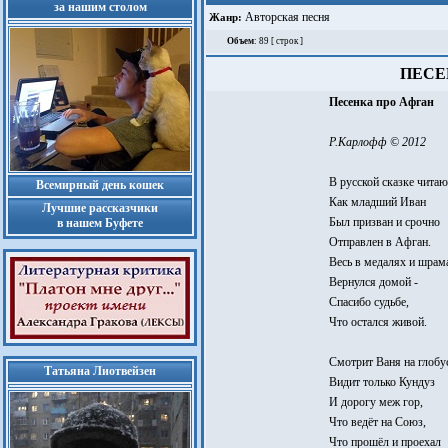
за нашим столом
Авторская песня
Жанр:
Объем
: 89 [ строк ]
ПЕСЕ
Песенка про Афган
Р.Карлофф © 2012
В русской сказке читаю
Всемирный день кошек
Как младший Иван
Лучшие рассказчики
Был призван и срочно
в нашем Буфете
Отправлен в Афган.
Весь в медалях и шрам
Вернулся домой -
Спасибо судьбе,
Что остался живой.
Смотрит Ваня на глобус
Татьяна Лиотвейзен
Видит только Кундуз
И дорогу меж гор,
Что ведёт на Союз,
Что прошёл и проехал