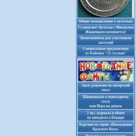
Общие помышления о застольях
Гуляем все! Застолье с Михаилом
Жванецким начинается!
Комплименты для участников
застолий
Cпециальные предложения
от Кабачка "12 стульев"
Заказ рецензии на авторский
текст
Шампанское к новогоднему
столу
или Игра на деньги
2 экз. журнала в обмен
на анекдоты о Бендере
Картина из серии «Похождения
Красного Кота»