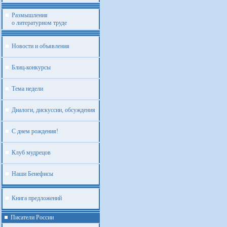
Размышления
о литературном труде
Новости и объявления
Блиц-конкурсы
Тема недели
Диалоги, дискуссии, обсуждения
С днем рождения!
Клуб мудрецов
Наши Бенефисы
Книга предложений
Писатели России