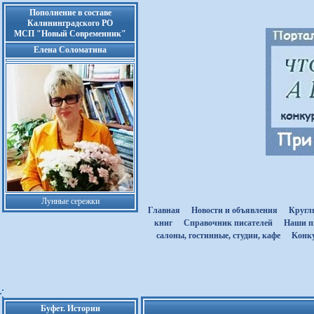
Пополнение в составе
Калининградского РО
МСП "Новый Современник"
Елена Соломатина
Лунные сережки
Главная
Новости и объявления
Кругл
книг
Cправочник писателей
Наши п
салоны, гостинные, студии, кафе
Kонк
Буфет. Истории