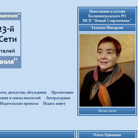
Пополнение в составе
Калининградского РО
МСП "Новый Современник"
Татьяна Макарова
оги, дискуссии, обсуждения
Презентации
ения и союзы писателей
Литературные
Издательские проекты
Издать книгу
Весна света
Ольга Одинцова