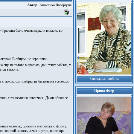
Автор:
Анжелика Дозорцева
 Франции было очень жарко и влажно, во
загорай. В общем, не нервничай.
а еще не готова морально, да и текст забыла, у
ается выжить.
Запоздалая любовь
с таксистом и забрал из багажника все вещи.
Ирина Фаер
таясь хоть немного отвлечься. Джон обнял ее
вышел человек, одетый в матросскую форму.
 головой и опять исчез внутри, но вскоре