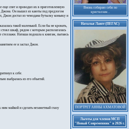
се еще спят и проводил их в приготовленную
Вновь собираю себя по
к Джона. Он вышел из каюты под предлогом
кристаллам...
ал, Джон достал из чемодана бутылку коньяку и
Наталья Ланге (ПЕГАС)
азалась такой маленькой. Если бы не кровать,
и стоял шкаф, рядом с которым располагалась
ые стеллажи. Наташа подошла к книгам, пытаясь
занятием ее и застал Джон.
ритянул к себе.
льно выбралась из его объятий.
ПОРТРЕТ АННЫ АХМАТОВОЙ
 ним майкой и сделать незаметный глазу
Льготы для членов МСП
"Новый Современник" в 2026 г.