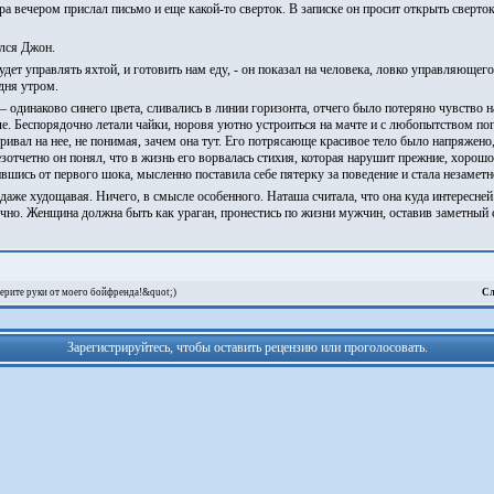
ера вечером прислал письмо и еще какой-то сверток. В записке он просит открыть сверт
ился Джон.
удет управлять яхтой, и готовить нам еду, - он показал на человека, ловко управляющег
дня утром.
 одинаково синего цвета, сливались в линии горизонта, отчего было потеряно чувство н
мле. Беспорядочно летали чайки, норовя уютно устроиться на мачте и с любопытством п
ривал на нее, не понимая, зачем она тут. Его потрясающе красивое тело было напряжен
отчетно он понял, что в жизнь его ворвалась стихия, которая нарушит прежние, хорош
ившись от первого шока, мысленно поставила себе пятерку за поведение и стала незамет
даже худощавая. Ничего, в смысле особенного. Наташа считала, что она куда интересне
учно. Женщина должна быть как ураган, пронестись по жизни мужчин, оставив заметный с
ерите руки от моего бойфренда!&quot;)
Сл
Зарегистрируйтесь, чтобы оставить рецензию или проголосовать.