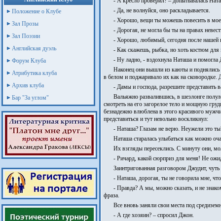
- А кресло проверил? – допытывалась Нат
- Да, не волнуйся, оно раскладывается.
Положение о Клубе
- Хорошо, вещи ты можешь повесить в моем
Зал Прозы
- Дорогая, не могла бы ты на правах невес
Зал Поэзии
- Хорошо, любимый, сегодня после нашей п
Английская дуэль
- Как скажешь, рыбка, но хоть костюм для
- Ну ладно, - вздохнула Наташа и помогла
Форум Клуба
Наконец они вышли из каюты и поднялись 
Атрибутика клуба
в белом и поджаривало их как на сковородке.
Архив клуба
- Дамы и господа, разрешите представить
Вальяжно развалившись, в шезлонге полуле
Бар "За углом"
смотреть на его загорелое тело и мощную груд
безнадежно влюблена в этого красивого мужчин
представиться и тут невольно воскликнул:
- Наташа? Глазам не верю. Неужели это ты
Наташа старалась улыбаться как можно оча
Их взгляды пересеклись. С минуту они, мо
- Ричард, какой сюрприз для меня! Не ожи
Заинтригованная разговором Джудит, чуть н
- Наташа, дорогая, ты не говорила мне, ч
- Правда? А мы, можно сказать, и не знако
фраза.
Все вновь заняли свои места под средизе
- А где хозяин? – спросил Джон.