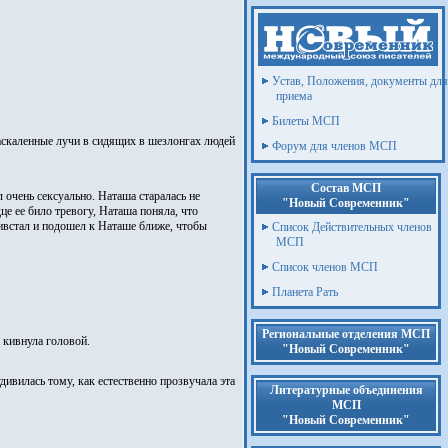
Устав, Положения, документы для
приема
Билеты МСП
раскаленные лучи в сидящих в шезлонгах людей
Форум для членов МСП
Состав МСП
очень сексуально. Наташа старалась не
"Новый Современник"
е ее било тревогу, Наташа поняла, что
ривстал и подошел к Наташе ближе, чтобы
Список Действительных членов
МСП
Список членов МСП
Планета Рать
Региональные отделения МСП
а кивнула головой.
"Новый Современник"
дивилась тому, как естественно прозвучала эта
Литературные объединения
МСП
"Новый Современник"