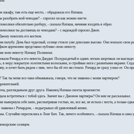
аша.
 шкафу, там есть еще место, - обрадовала его Наташа.
ты разобрать мой чемодан? – спросил он как можно мягче.
омолвки обязательно разберу, - сказала Наташа, начиная входить в образ.
 помолвки ты достанешь из чемодана? – с надеждой спросил Джон.
 Джону повесить его костюм.
на палубу. День был чудесный, солнце стояло уже довольно высоко. Оно вонзало свои 
 Джон церемонно представил публике свою невесту.
 вам мою невесту Наташу Полянски.
жали Ричард и его невеста Джудит. Полураздетый в одних легких шортиках он выглядел 
ь, в меру покрытую золотистыми волосками, и стройные ноги с развитыми икрами. Сердц
у, и хочет быть рядом с ним, чего бы ей это ни стоило. Ричард не сразу узнал ее. Он п
? Так ты меня все-таки обманывала, говоря, что не знакома с моим партнером?
ровательней.
лча, разглядывали друг друга. Наконец Наташа смогла произнести:
дала встретиться с тобой здесь. Значит вы с Джоном партнеры? Он мне не рассказывал.
е вывернула себе шею, рассматривая гостью, но, все же, не встала с места, а только едв
то знакома с Ричардом, - подыгрывал ей удивленный жених.
мы. Случайно пересеклись в Лонг Бич. Так, ничего особенного, - сказала Наташа и сама у
мноморским солнцем.