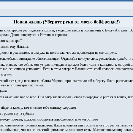
Новая жизнь (Уберите руки от моего бойфренда!)
на с интересом разглядывала холмы, уходящие вверх и романтичную Бухту Ангелов. Во
 парило. Джон повернулся к Наташе и спросил:
учают кошмары?
зналась ему Наташа.
яркими и реальными, и она уже не понимала, что же происходит на самом деле.
 беспокойся, я никогда не обижал женщин. Отдыхай в полную силу, расслабься, купайся и 
лько мысли, что сейчас она увидит Ричарда, и должна будет ломать комедию, к которой он
е же, ее немного успокоили. Если в этом лагере у Наташи есть свой человек, она постар
 она его.
сной яхты, под названием «Санта Мария», пришвартованной к берегу. Джон расплатился 
алось, что внутри никого нет.
 Джон.
ся от озноба все ее тело. Она открыла чемодан и стала лихорадочно рыться в вещах, пы
зайдем в каюту, там я налью тебе коньяку, хорошо?
а, громко стуча зубами.
мы, между прочим, должны изображать влюбленных, а не невротиков.
исполняемое ее тонкими пальцами. Джон покричал еще громче и на этот раз на палубу 
ски объяснил, что они с невестой приглашены хозяином яхты. Матрос понимающе закивал