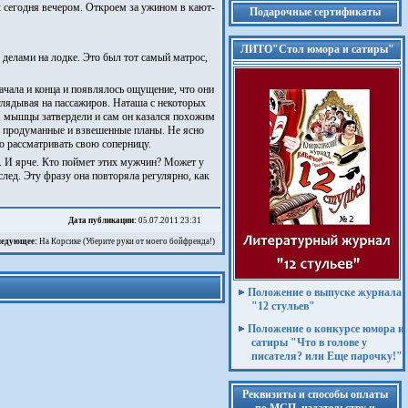
ок сегодня вечером. Откроем за ужином в кают-
Подарочные сертификаты
ЛИТО"Стол юмора и сатиры"
о делами на лодке. Это был тот самый матрос,
ачала и конца и появлялось ощущение, что они
оглядывая на пассажиров. Наташа с некоторых
о, мышцы затвердели и сам он казался похожим
о продуманные и взвешенные планы. Не ясно
но рассматривать свою соперницу.
й. И ярче. Кто поймет этих мужчин? Может у
лед. Эту фразу она повторяла регулярно, как
Дата публикации:
05.07.2011 23:31
едующее:
На Корсике (Уберите руки от моего бойфренда!)
Положение о выпуске журнала
"12 стульев"
Положение о конкурсе юмора и
сатиры "Что в голове у
писателя? или Еще парочку!"
Реквизиты и способы оплаты