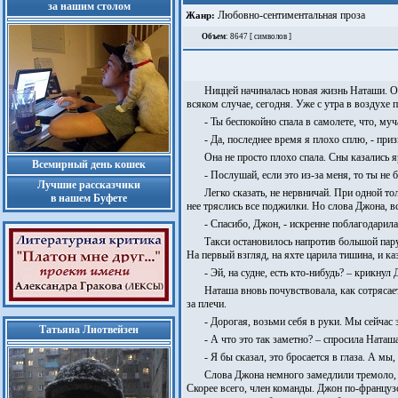
за нашим столом
Любовно-сентиментальная проза
Жанр:
Объем
: 8647 [ символов ]
Ниццей начиналась новая жизнь Наташи. О
всяком случае, сегодня. Уже с утра в воздухе
- Ты беспокойно спала в самолете, что, м
- Да, последнее время я плохо сплю, - при
Она не просто плохо спала. Сны казались 
Всемирный день кошек
- Послушай, если это из-за меня, то ты не
Лучшие рассказчики
Легко сказать, не нервничай. При одной то
в нашем Буфете
нее тряслись все поджилки. Но слова Джона, вс
- Спасибо, Джон, - искренне поблагодарила
Такси остановилось напротив большой пару
На первый взгляд, на яхте царила тишина, и каз
- Эй, на судне, есть кто-нибудь? – крикнул
Наташа вновь почувствовала, как сотрясает
за плечи.
- Дорогая, возьми себя в руки. Мы сейчас 
Татьяна Лиотвейзен
- А что это так заметно? – спросила Наташ
- Я бы сказал, это бросается в глаза. А 
Слова Джона немного замедлили тремоло, 
Скорее всего, член команды. Джон по-француз