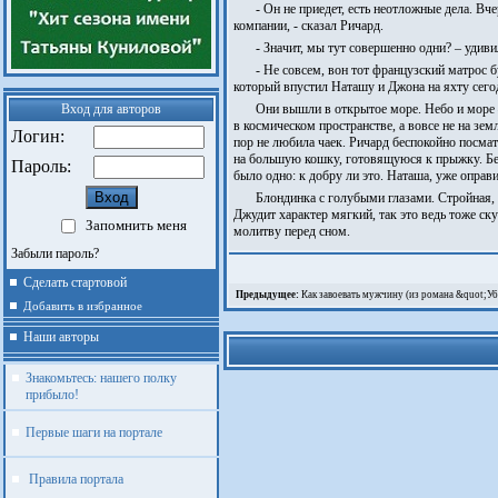
- Он не приедет, есть неотложные дела. Вч
компании, - сказал Ричард.
- Значит, мы тут совершенно одни? – удив
- Не совсем, вон тот французский матрос б
который впустил Наташу и Джона на яхту сего
Вход для авторов
Они вышли в открытое море. Небо и море –
в космическом пространстве, а вовсе не на зе
Логин:
пор не любила чаек. Ричард беспокойно посмат
на большую кошку, готовящуюся к прыжку. Без
Пароль:
было одно: к добру ли это. Наташа, уже оправ
Блондинка с голубыми глазами. Стройная, 
Джудит характер мягкий, так это ведь тоже ск
Запомнить меня
молитву перед сном.
Забыли пароль?
Сделать стартовой
Предыдущее:
Как завоевать мужчину (из романа &quot;Уб
Добавить в избранное
Наши авторы
Знакомьтесь: нашего полку
прибыло!
Первые шаги на портале
Правила портала