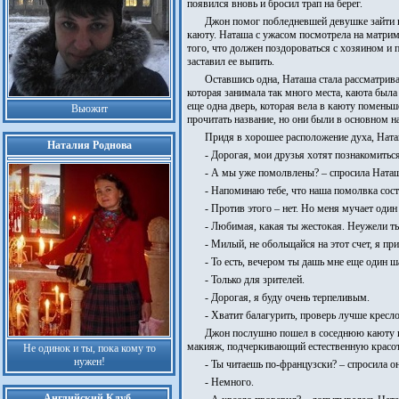
появился вновь и бросил трап на берег.
Джон помог побледневшей девушке зайти на
каюту. Наташа с ужасом посмотрела на матри
того, что должен поздороваться с хозяином и 
заставил ее выпить.
Оставшись одна, Наташа стала рассматрива
которая занимала так много места, каюта был
еще одна дверь, которая вела в каюту поменьш
Вьюжит
прочитать название, но они были в основном н
Придя в хорошее расположение духа, Наташа
Наталия Роднова
- Дорогая, мои друзья хотят познакомиться
- А мы уже помолвлены? – спросила Наташа
- Напоминаю тебе, что наша помолвка состо
- Против этого – нет. Но меня мучает один
- Любимая, какая ты жестокая. Неужели ты 
- Милый, не обольщайся на этот счет, я пр
- То есть, вечером ты дашь мне еще один 
- Только для зрителей.
- Дорогая, я буду очень терпеливым.
- Хватит балагурить, проверь лучше кресло
Джон послушно пошел в соседнюю каюту и н
макияж, подчеркивающий естественную красоту к
Не одинок и ты, пока кому то
нужен!
- Ты читаешь по-французски? – спросила он
- Немного.
Английский Клуб