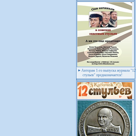
Авторам 1-го выпуска журнала "12
стульев" предназначается!