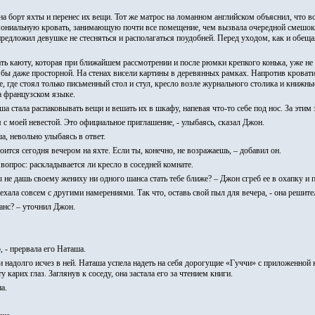
 борт яхты и перенес их вещи. Тот же матрос на ломанном английском объяснил, что в
мониальную кровать, занимающую почти все помещение, чем вызвала очередной смешо
предложил девушке не стесняться и располагаться поудобней. Перед уходом, как и обещ
ть каюту, которая при ближайшем рассмотрении и после рюмки крепкого конька, уже не к
а бы даже просторной. На стенах висели картины в деревянных рамках. Напротив кроват
е, где стоял только письменный стол и стул, кресло возле журнального столика и книжн
а французском языке.
 стала распаковывать вещи и вешать их в шкафу, напевая что-то себе под нос. За этим 
 с моей невестой. Это официальное приглашение, - улыбаясь, сказал Джон.
, невольно улыбаясь в ответ.
ится сегодня вечером на яхте. Если ты, конечно, не возражаешь, – добавил он.
 вопрос: раскладывается ли кресло в соседней комнате.
не дашь своему жениху ни одного шанса стать тебе ближе? – Джон сгреб ее в охапку и п
иехала совсем с другими намерениями. Так что, оставь свой пыл для вечера, - она решите
шанс? – уточнил Джон.
, - прервала его Наташа.
адолго исчез в ней. Наташа успела надеть на себя дорогущие «Гуччи» с приложенной к
арих глаз. Заглянув к соседу, она застала его за чтением книги.
а.