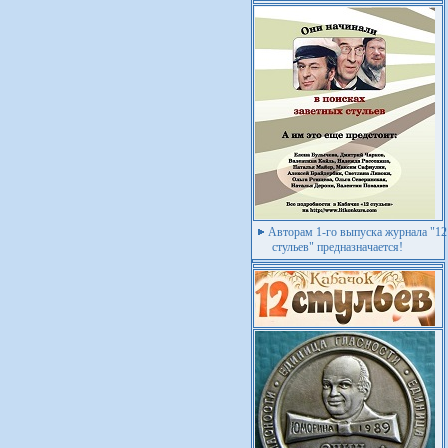
Авторам 1-го выпуска журнала "12
стульев" предназначается!