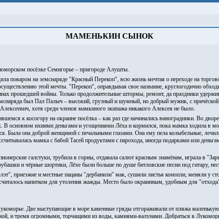
МАМЕНЬКИН СЫНОК
номорском посёлке Семигорье – пригороде Алушты.
ла поваром на земcнаряде "Красный Перекоп", всю жизнь мечтая о переходе на торговое
осуществлению этой мечты. "Перекоп", оправдывая свое название, круглогодично обхо
инах прошедшей войны. Только продолжительные штормы, ремонт, да праздники удержива
мcнаряда был Пал Палыч – высокий, грузный и шумный, но добрый мужик, с причёской 
л Алексеевич, хотя среди членов мамкиного экипажа никакого Алексея не было.
шемся к косогору на окраине посёлка – как раз где начинались виноградники. Во двор
 В основном ихними деньгами и угощениями Лёха и кормился, пока мамка ходила в мор
ся. Была она доброй женщиной с печальными глазами. Она ему пела колыбельные, лечила 
считывалась мамка с бабой Тасей продуктами с парохода, иногда подарками или деньга
 пионерские галстуки, трубила в горны, отдавала салют красным знамёнам, играла в "За
 рубашки и чёрные шортики, Лёхе были больше по душе битловские песни под гитару, не
лэт", приезжие и местные пацаны "дербанили" мак, сушили листья конопли, меняли у с
считалось напитком для утоления жажды. Место было окраинным, удобным для "отхода"
Лукоморье. Две выступающие в море каменные гряды отгораживали от пляжа маленькую
еной, и тремя огромными, торчащими из воды, камнями-валунами. Добраться в Лукоморь