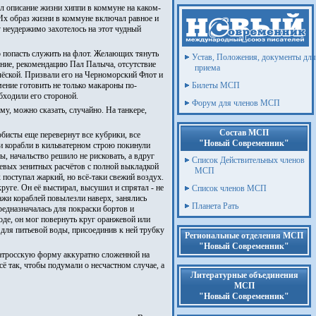
л описание жизни хиппи в коммуне на каком-
" Их образ жизни в коммуне включал равное и
 неудержимо захотелось на этот чудный
о попасть служить на флот. Желающих тянуть
Устав, Положения, документы для
жение, рекомендацию Пал Палыча, отсутствие
приема
ёской. Призвали его на Черноморский Флот и
мение готовить не только макароны по-
Билеты МСП
бходили его стороной.
Форум для членов МСП
му, можно сказать, случайно. На танкере,
Состав МСП
обисты еще перевернут все кубрики, все
"Новый Современник"
 и корабли в кильватерном строю покинули
, начальство решило не рисковать, а вдруг
Список Действительных членов
боевых зенитных расчётов с полной выкладкой
МСП
 поступал жаркий, но всё-таки свежий воздух.
руге. Он её выстирал, высушил и спрятал - не
Список членов МСП
ажи кораблей повылезли наверх, занялись
Планета Рать
едназначалась для покраски бортов и
оде, он мог повернуть круг оранжевой или
 для питьевой воды, присоединив к ней трубку
Региональные отделения МСП
"Новый Современник"
 матросскую форму аккуратно сложенной на
ё так, чтобы подумали о несчастном случае, а
Литературные объединения
МСП
"Новый Современник"