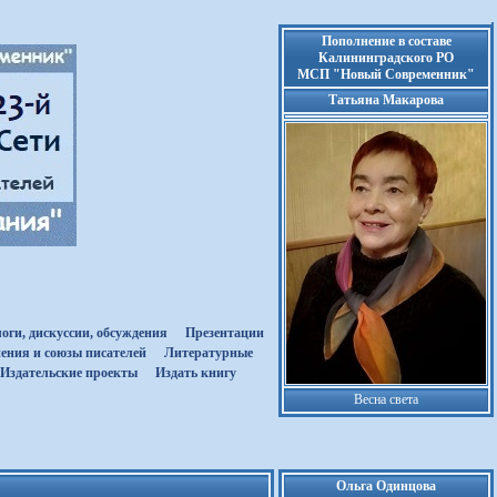
Пополнение в составе
Калининградского РО
МСП "Новый Современник"
Татьяна Макарова
оги, дискуссии, обсуждения
Презентации
ения и союзы писателей
Литературные
Издательские проекты
Издать книгу
Весна света
Ольга Одинцова