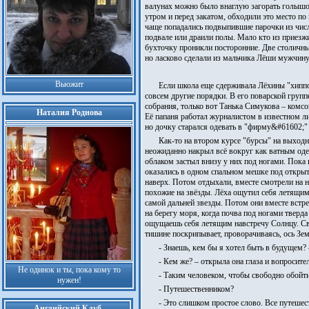
валунах можно было внаглую загорать голышом
утром и перед закатом, обходили это место п
чаще попадались подвыпившие парочки из числ
подвале или драили полы. Мало кто из приезж
бухточку проникли посторонние. Две столичные
но ласково сделали из мальчика Лёши мужчину
Вьюжит
Если школа еще сдерживала Лёхины "хиппов
совсем другие порядки. В его поварской групп
собрания, только вот Танька Симукова – комсо
Наталия Роднова
Её папаня работал журналистом в известном л
но дочку старался одевать в "фирму&#61602;"
Как-то на втором курсе "бурсы" на выходн
неожиданно накрыл всё вокруг как ватным оде
облаком застыл внизу у них под ногами. Пока 
оказались в одном спальном мешке под открыт
наверх. Потом отдыхали, вместе смотрели на н
похожие на звёзды. Лёха ощутил себя летящим 
самой дальней звезды. Потом они вместе встре
на берегу моря, когда почва под ногами тверда
ощущаешь себя летящим навстречу Солнцу. Све
тишине поскрипывает, проворачиваясь, ось Зем
- Знаешь, кем бы я хотел быть в будущем? 
- Кем же? – открыла она глаза и вопросител
Не одинок и ты, пока кому то
- Таким человеком, чтобы свободно обойти
нужен!
- Путешественником?
- Это слишком простое слово. Все путешест
Английский Клуб