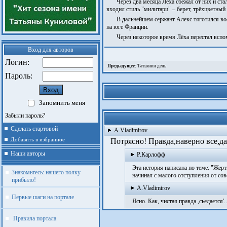
Через два месяца Лёха сбежал от них и ст
входил стиль "милитари" – берет, трёхцветны
В дальнейшем сержант Алекс тяготился в
на юге Франции.
Через некоторое время Лёха перестал всп
Вход для авторов
Логин:
Предыдущее:
Татьянин день
Пароль:
Запомнить меня
Забыли пароль?
Сделать стартовой
A.Vladimirov
Добавить в избранное
Потрясно! Правда,наверно все,да
Наши авторы
Р.Карлофф
Эта история написана по теме: "Жерт
Знакомьтесь: нашего полку
начинал с малого отступления от сове
прибыло!
A.Vladimirov
Первые шаги на портале
Ясно. Как, чистая правда ,сьедается'..
Правила портала