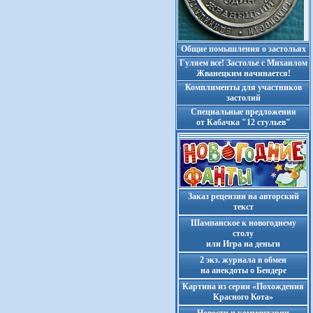
Общие помышления о застольях
Гуляем все! Застолье с Михаилом
Жванецким начинается!
Комплименты для участников
застолий
Cпециальные предложения
от Кабачка "12 стульев"
Заказ рецензии на авторский
текст
Шампанское к новогоднему
столу
или Игра на деньги
2 экз. журнала в обмен
на анекдоты о Бендере
Картина из серии «Похождения
Красного Кота»