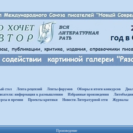
ый стол
Лента рецензий
Ленты форумов
Обзоры и итоги конкурсов
Диал
исатели: информация к размышлению
Избранные произведения
Литобъедин
урсы и премии
Проекты критики
Новости Литературной сети
Журналы
Произведение