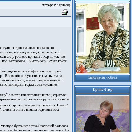
Автор:
Р.Карлофф
 судно загранплавания, но какое-то
дил Крым, подчищая рейды, фарватеры и
ли его у родного причала в Керчи, так что
"под Котовского". В метрике у Лёхи в графе
е был ещё невзрачный флигель, в который
е. В мамкино отсутствие сызмальства за
Запоздалая любовь
от вшей и кори, она же два раза ходила в
ми. К пятнадцати годам воспитательное
Ирина Фаер
рницу" с местными пограничниками, стриглась
стриженные патлы, цветастые рубашки и клеша.
толичных травку на хорошие сигареты "Самел"
, ставни и окна с низким подоконником
 уютную бухточку с узкой полоской золотого
е можно было только вплавь или на лодке. На