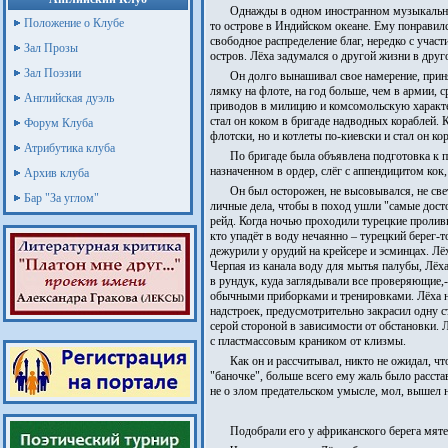
Однажды в одном иностранном музыкальном
Положение о Клубе
то острове в Индийском океане. Ему понравилс
свободное распределение благ, нередко с уча
Зал Прозы
остров. Лёха задумался о другой жизни в друг
Зал Поэзии
Он долго вынашивал свое намерение, прин
лямку на флоте, на год больше, чем в армии, 
Английская дуэль
приводов в милицию и комсомольскую характе
стал он коком в бригаде надводных кораблей. 
Форум Клуба
флотски, но и котлеты по-киевски и стал он 
Атрибутика клуба
По бригаде была объявлена подготовка к п
назначенном в ордер, слёг с аппендицитом кок,
Архив клуба
Он был осторожен, не высовывался, не свет
Бар "За углом"
личные дела, чтобы в поход ушли "самые дост
рейд. Когда ночью проходили турецкие проливы
кто упадёт в воду нечаянно – турецкий берег-
дежурили у орудий на крейсере и эсминцах. Лё
Черпая из канала воду для мытья палубы, Лёха
в рундук, куда заглядывали все проверяющие,-
обычными приборками и тренировками. Лёха на
надстроек, предусмотрительно закрасил одну с
серой стороной в зависимости от обстановки. 
с пластмассовым краником от клизмы.
Как он и рассчитывал, никто не ожидал, ч
"баночке", больше всего ему жаль было расста
не о злом предательском умысле, мол, вышел н
Подобрали его у африканского берега мя