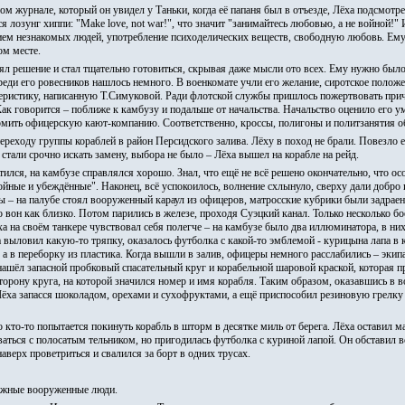
 журнале, который он увидел у Таньки, когда её папаня был в отъезде, Лёха подсмотре
я лозунг хиппи: "Make love, not war!", что значит "занимайтесь любовью, а не войной!
стием незнакомых людей, употребление психоделических веществ, свободную любовь. Ему
ом месте.
ял решение и стал тщательно готовиться, скрывая даже мысли ото всех. Ему нужно был
среди его ровесников нашлось немного. В военкомате учли его желание, сиротское поло
ристику, написанную Т.Симуковой. Ради флотской службы пришлось пожертвовать прич
Как говорится – поближе к камбузу и подальше от начальства. Начальство оценило его у
кормить офицерскую кают-компанию. Соответственно, кроссы, полигоны и политзанятия о
ереходу группы кораблей в район Персидского залива. Лёху в поход не брали. Повезло е
 стали срочно искать замену, выбора не было – Лёха вышел на корабле на рейд.
ился, на камбузе справлялся хорошо. Знал, что ещё не всё решено окончательно, что ос
ойные и убеждённые". Наконец, всё успокоилось, волнение схлынуло, сверху дали добро
 – на палубе стоял вооруженный караул из офицеров, матросские кубрики были задраены
то вон как близко. Потом парились в железе, проходя Суэцкий канал. Только несколько 
ха на своём танкере чувствовал себя полегче – на камбузе было два иллюминатора, в них
 выловил какую-то тряпку, оказалось футболка с какой-то эмблемой - курицына лапа в к
 а в переборку из пластика. Когда вышли в залив, офицеры немного расслабились – экип
шёл запасной пробковый спасательный круг и корабельной шаровой краской, которая пр
торону круга, на которой значился номер и имя корабля. Таким образом, оказавшись в в
Лёха запасся шоколадом, орехами и сухофруктами, а ещё приспособил резиновую грелку
то кто-то попытается покинуть корабль в шторм в десятке миль от берега. Лёха оставил
ваться с полосатым тельником, но пригодилась футболка с куриной лапой. Он обставил вс
аверх проветриться и свалился за борт в одних трусах.
тежные вооруженные люди.