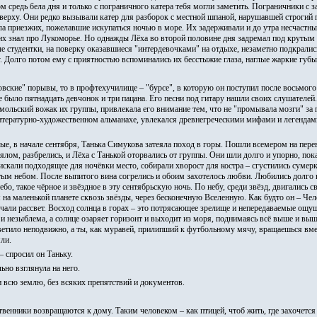
 средь бела дня и только с пограничного катера тебя могли заметить. Пограничники с 
о верху. Они редко вызывали катер для разборок с местной шпаной, нарушавшей строги
а приезжих, пожелавшие искупаться ночью в море. Их задерживали и до утра несчастны
их знал про Лукоморье. Но однажды Лёха во второй половине дня задремал под крутым б
 студентки, на поверку оказавшиеся "интердевочками" на отдыхе, незаметно подкрались 
. Долго потом ему с приятностью вспоминались их бесстыжие глаза, наглые жаркие губы
ские" порывы, то в профтехучилище – "бурсе", в которую он поступил после восьмого 
е было пятнадцать девчонок и три пацана. Его песни под гитару нашли своих слушателе
мольский вожак их группы, привлекала его внимание тем, что не "промывала мозги" за 
итературно-художественном альманахе, увлекался древнегреческими мифами и легендами,
ые, в начале сентября, Танька Симукова затеяла поход в горы. Пошли всемером на перев
ялом, разбрелись, и Лёха с Танькой оторвались от группы. Они шли долго и упорно, по
искали подходящее для ночёвки место, собирали хворост для костра – сгустились сумерк
ым небом. После выпитого вина согрелись и обоим захотелось любви. Любились долго в
ебо, такое чёрное и звёздное в эту сентябрьскую ночь. По небу, среди звёзд, двигались
на маленькой планете сквозь звёзды, через бесконечную Вселенную. Как будто он – Че
чали рассвет. Восход солнца в горах – это потрясающее зрелище и непередаваемые ощуще
 и незыблема, а солнце озаряет горизонт и выходит из моря, поднимаясь всё выше и выш
тило неподвижно, а ты, как муравей, прилипший к футбольному мячу, вращаешься вместе
ли.
– спросил он Таньку.
ьно взглянула на него.
 всю землю, без всяких препятствий и документов.
венники возвращаются к дому. Таким человеком – как птицей, чтоб жить, где захочется -