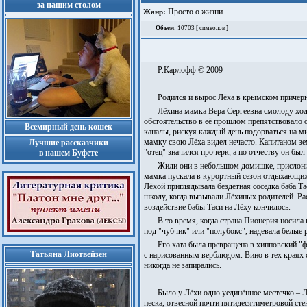
за нашим столом
Просто о жизни
Жанр:
Объем
: 10703 [ символов ]
Р.Карлофф © 2009
Родился и вырос Лёха в крымском причер
Лёхина мамка Вера Сергеевна смолоду ходи
обстоятельство в её прошлом препятствовало 
Всемирный день кошек
каналы, рискуя каждый день подорваться на м
мамку свою Лёха видел нечасто. Капитаном зе
Лучшие рассказчики
"отец" значился прочерк, а по отчеству он бы
в нашем Буфете
Жили они в небольшом домишке, прислонив
мамка пускала в курортный сезон отдыхающих.
Лёхой приглядывала бездетная соседка баба Та
школу, когда вызывали Лёхиных родителей. Рас
воздействие бабы Таси на Лёху кончилось.
В то время, когда страна Пионерия носила
под "чубчик" или "полубокс", надевала белые
Его хата была превращена в хипповский "ф
Татьяна Лиотвейзен
с нарисованным верблюдом. Вино в тех краях 
никогда не запирались.
Было у Лёхи одно уединённое местечко – 
песка, отвесной почти пятидесятиметровой ст