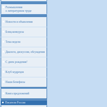
Размышления
о литературном труде
Новости и объявления
Блиц-конкурсы
Тема недели
Диалоги, дискуссии, обсуждения
С днем рождения!
Клуб мудрецов
Наши Бенефисы
Книга предложений
Писатели России