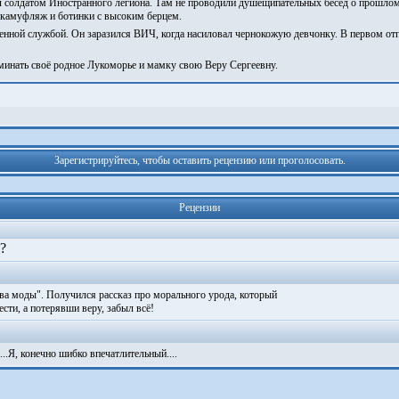
ал солдатом Иностранного легиона. Там не проводили душещипательных бесед о прошлом 
й камуфляж и ботинки с высоким берцем.
оенной службой. Он заразился ВИЧ, когда насиловал чернокожую девчонку. В первом 
оминать своё родное Лукоморье и мамку свою Веру Сергеевну.
Зарегистрируйтесь, чтобы оставить рецензию или проголосовать.
Рецензии
?
ва моды". Получился рассказ про морального урода, который
сти, а потерявши веру, забыл всё!
...Я, конечно шибко впечатлительный....