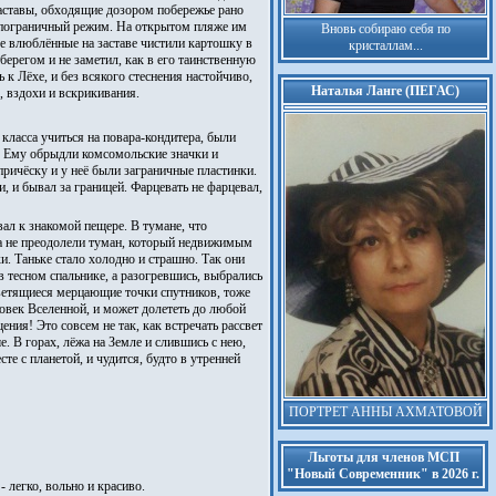
заставы, обходящие дозором побережье рано
й пограничный режим. На открытом пляже им
Вновь собираю себя по
е влюблённые на заставе чистили картошку в
кристаллам...
ерегом и не заметил, как в его таинственную
к Лёхе, и без всякого стеснения настойчиво,
Наталья Ланге (ПЕГАС)
, вздохи и вскрикивания.
класса учиться на повара-кондитера, были
й. Ему обрыдли комсомольские значки и
причёску и у неё были заграничные пластинки.
 и бывал за границей. Фарцевать не фарцевал,
ал к знакомой пещере. В тумане, что
ка не преодолели туман, который недвижимым
и. Таньке стало холодно и страшно. Так они
 тесном спальнике, а разогревшись, выбрались
 светящиеся мерцающие точки спутников, тоже
ловек Вселенной, и может долететь до любой
ния! Это совсем не так, как встречать рассвет
е. В горах, лёжа на Земле и слившись с нею,
 с планетой, и чудится, будто в утренней
ПОРТРЕТ АННЫ АХМАТОВОЙ
Льготы для членов МСП
"Новый Современник" в 2026 г.
 легко, вольно и красиво.