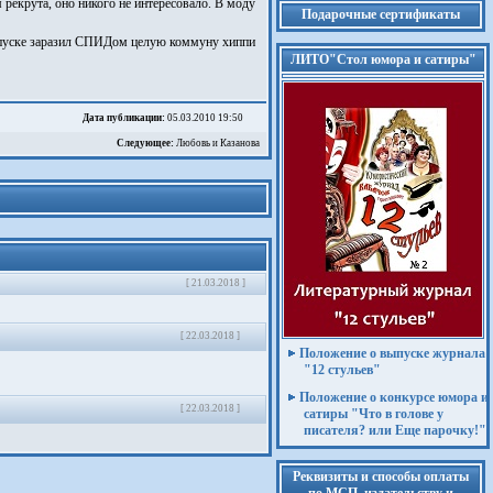
рекрута, оно никого не интересовало. В моду
Подарочные сертификаты
отпуске заразил СПИДом целую коммуну хиппи
ЛИТО"Стол юмора и сатиры"
Дата публикации:
05.03.2010 19:50
Следующее:
Любовь и Казанова
[ 21.03.2018 ]
[ 22.03.2018 ]
Положение о выпуске журнала
"12 стульев"
Положение о конкурсе юмора и
[ 22.03.2018 ]
сатиры "Что в голове у
писателя? или Еще парочку!"
Реквизиты и способы оплаты