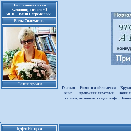
Пополнение в составе
Калининградского РО
МСП "Новый Современник"
Елена Соломатина
Лунные сережки
Главная
Новости и объявления
Кругл
книг
Cправочник писателей
Наши п
салоны, гостинные, студии, кафе
Kонк
Буфет. Истории