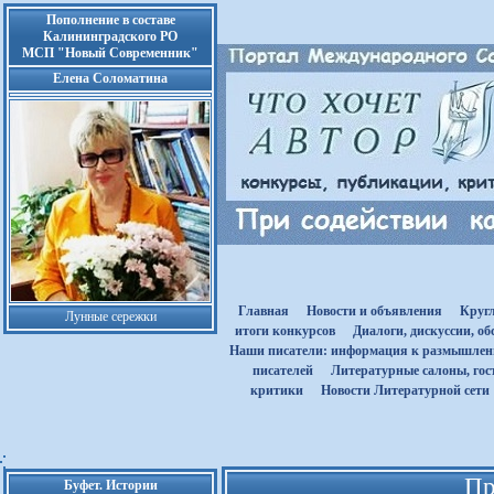
Пополнение в составе
Калининградского РО
МСП "Новый Современник"
Елена Соломатина
Главная
Новости и объявления
Круг
Лунные сережки
итоги конкурсов
Диалоги, дискуссии, о
Наши писатели: информация к размышле
писателей
Литературные салоны, гост
критики
Новости Литературной сети
Пр
Буфет. Истории