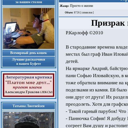
за нашим столом
Просто о жизни
Жанр:
Объем
: 8726 [ символов ]
Призрак
Р.Карлофф ©2010
В стародавние времена владе
Всемирный день кошек
местах был граф Иван Илова
Лучшие рассказчики
детей.
в нашем Буфете
На ярмарке Андрий, байстрю
пани Софью Иловайскую, в к
тоже обратила внимание на к
поделками из камня. Ей было 
они друг от друга! Их разде
преодолеть. Хотя для графск
Татьяна Лиотвейзен
- Такой гарный парубок! Чт
- Панночка София! Я добуду
согреет Вам душу и растопит