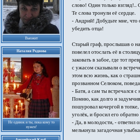
слово! Один только взгляд!.
Те слова тронули её сердце.
- Андрий! Добудьте мне, что 
убедить отца!
Вьюжит
Старый граф, прослышав о н
Наталия Роднова
повелел отослать её в столицу
заковать в забое, где тот пр
с ужасом сказывали о встрече
этом всю жизнь, как о страшн
прозванном Селюком, поведал
- Батя, а сам ты встречался с
Помню, как долго и задумчив
пошуровал кочергой в топке
уголёк, и бросил его обратно 
- Да, в молодости, - ответил 
Не одинок и ты, пока кому то
нужен!
мелькнула загадочная улыбка
Английский Клуб