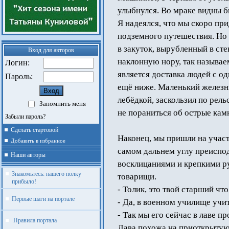
улыбнулся. Во мраке видны бы
Я надеялся, что мы скоро пр
подземного путешествия. Но 
в закуток, вырубленный в сте
Вход для авторов
наклонную нору, так называе
Логин:
является доставка людей с о
Пароль:
ещё ниже. Маленький железн
лебёдкой, заскользил по рель
Запомнить меня
не пораниться об острые кам
Забыли пароль?
Сделать стартовой
Наконец, мы пришли на участ
Добавить в избранное
самом дальнем углу преиспо
Наши авторы
восклицаниями и крепкими р
Знакомьтесь: нашего полку
товарищи.
прибыло!
- Толик, это твой старший что
Первые шаги на портале
- Да, в военном училище учит
- Так мы его сейчас в лаве п
Правила портала
Лава похожа на приоткрытую 