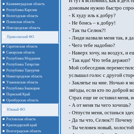
И тут я вспомнил, как в детст
Калининградская область
домовым нужно быстро спрос
Республика Карелия
- К худу иль к добру?
Вологодская область
Псковская область
- Не боись – к добру!
Новгородская область
- Так ты Селюк?!
Приволжский ФО
- Люди назвали меня так, я д
- Чего тебе надобно?
Cаратовская область
- Наверх хочу, на воздух, и е
Cамарская область
Республика Мордовия
- Так иди! Что тебя держит?
Республика Татарстан
Мой собеседник переместилс
Республика Удмуртия
услышал голос с другой стор
Нижегородская область
- Заклятье на мне. Ночью я м
Ульяновская область
Республика Башкирия
звёзды, если кто по доброй в
Пермский Край
Страх еще не оставил меня, 
Оренбурская область
- А от меня ты чего хочешь?
Южный ФО
- Отпусти меня, останься зде
Ростовская область
- Да ты что, Селюк?! Почему 
Краснодарский край
- Ты человек новый, холостой
Волгоградская область