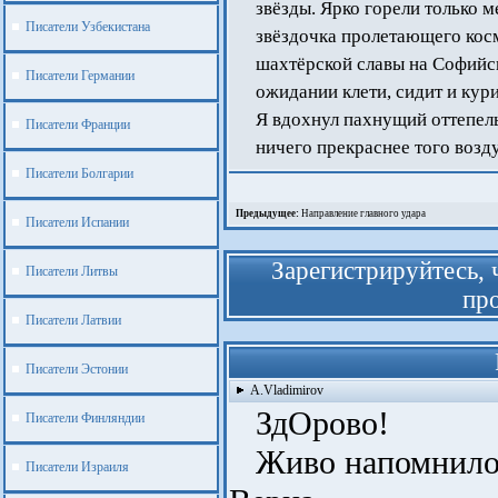
звёзды. Ярко горели только 
Писатели Узбекистана
звёздочка пролетающего косм
шахтёрской славы на Софийск
Писатели Германии
ожидании клети, сидит и кур
Я вдохнул пахнущий оттепель
Писатели Франции
ничего прекраснее того возд
Писатели Болгарии
Предыдущее:
Направление главного удара
Писатели Испании
Зарегистрируйтесь, 
Писатели Литвы
про
Писатели Латвии
Писатели Эстонии
A.Vladimirov
ЗдОрово!
Писатели Финляндии
Живо напомнило
Писатели Израиля