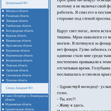
Центральный ФО
поэтому я не включал свой ф
Москва и область
работать. Я снял его и поста
Рязанская область
сторонке под стеной просека
Липецкая область
Тамбовская область
Вдруг свет погас, лента вст
Белгородская область
Курская область
тишина. Мрак навалился со вс
Ивановская область
могиле. Я потянулся за фонар
Ярославская область
нет фонаря. Гулко забилось с
Калужская область
одиноко стало мне среди тьм
Воронежская область
Костромская область
постепенно привыкали к темно
Тверская область
отсчитывая время. Голубыми
Оровская область
послышалась и смолкла крыси
Смоленская область
Тульская область
- Здравствуй молодец!- услы
Северо-Западный ФО
голос.
Санкт-Петербург и Ленинградская
- Ты, кто?!
область
Мурманская область
- Живу я здесь.
Архангельская область