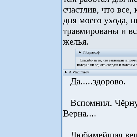
счастлив, что все,
дня моего ухода, н
травмированы и вс
желья.
Р.Карлофф
Спасибо за то, что заглянули и прочли
потерял ни одного солдата и матерям с
A.Vladimirov
Да.....здорово.
Вспомнил, Чёрн
Верна....
Любимейшая вещь 