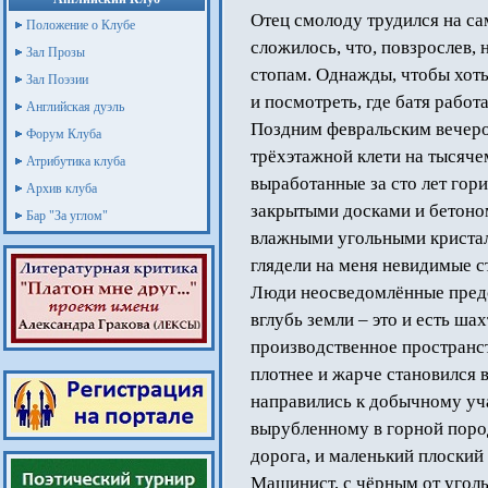
Отец смолоду трудился на са
Положение о Клубе
сложилось, что, повзрослев,
Зал Прозы
стопам. Однажды, чтобы хоть
Зал Поэзии
и посмотреть, где батя работа
Английская дуэль
Поздним февральским вечером
Форум Клуба
трёхэтажной клети на тысяче
Атрибутика клуба
выработанные за сто лет гори
Архив клуба
закрытыми досками и бетоном
Бар "За углом"
влажными угольными кристалл
глядели на меня невидимые 
Люди неосведомлённые предс
вглубь земли – это и есть ша
производственное пространст
плотнее и жарче становился 
направились к добычному уч
вырубленному в горной поро
дорога, и маленький плоский 
Машинист, с чёрным от уголь