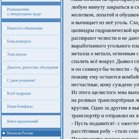
любую минуту закрыться и см
Размышления
о литературном труде
молотком, лопатой и обушком,
и вычищает из неё уголь. Сх
Новости и объявления
цилиндры гидравлической кре
распирают челюсти и не даю
Блиц-конкурсы
выработанного угольного пла
металла о металл, огненным 
Тема недели
спалить всё вокруг. Дьявол с
Диалоги, дискуссии, обсуждения
и он сомкнул бы челюсти – бр
поживу ему остаются комбайны
С днем рождения!
несчастные, кому суждено уп
Из этого щелистого зева вых
Клуб мудрецов
на роликах транспортёрная ле
Наши Бенефисы
кругляк. Одно за другим я вы
транспортёр и отправлял их в
Книга предложений
- Пусть подавится!- с ожесто
расстёгивая робу - стало сов
Писатели России
Пространство вокруг освеща