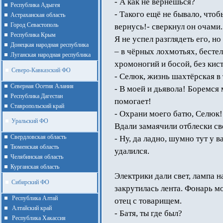
- А как не вернёшься?
Республика Адыгея
- Такого ещё не бывало, что
Астраханская область
Город Севастополь
вернусь!- сверкнул он очами.
Республика Крым
Я не успел разглядеть его, н
Донецкая народная республика
– в чёрных лохмотьях, бесте
Луганская народная республика
хромоногий и босой, без кист
Северо-Кавказский ФО
- Селюк, жизнь шахтёрская в 
Северная Осетия Алания
- В моей и дьявола! Боремся 
Республика Дагестан
помогает!
Ставропольский край
- Охрани моего батю, Селюк! 
Уральский ФО
Вдали замаячили отблески св
Cвердловская область
- Ну, да ладно, шумно тут у в
Тюменская область
удалился.
Челябинская область
Курганская область
Электрики дали свет, лампа н
Сибирский ФО
закрутилась лента. Фонарь м
Республика Алтай
отец с товарищем.
Алтайcкий край
- Батя, ты где был?
Республика Хакассия