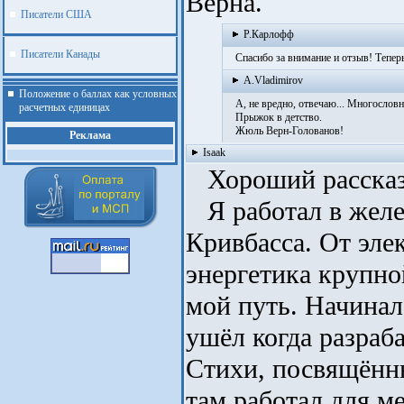
Верна.
Писатели США
Р.Карлофф
Писатели Канады
Спасибо за внимание и отзыв! Теперь
A.Vladimirov
Положение о баллах как условных
А, не вредно, отвечаю... Многословно,
расчетных единицах
Прыжок в детство.
Жюль Верн-Голованов!
Реклама
Isaak
Хороший рассказ
Я работал в желе
Кривбасса. От эле
энергетика крупно
мой путь. Начинал
ушёл когда разраб
Стихи, посвящённы
.
там работал для м