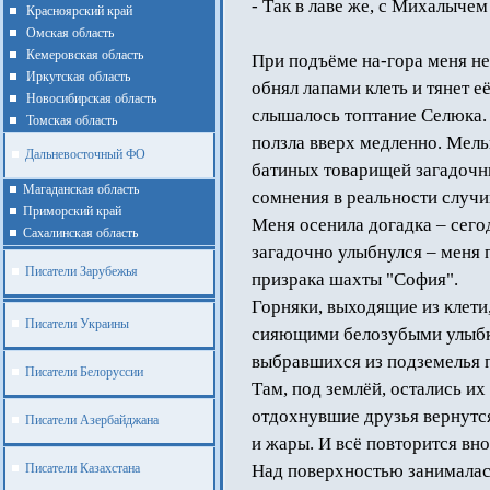
- Так в лаве же, с Михалычем
Красноярский край
Омская область
Кемеровская область
При подъёме на-гора меня не
Иркутская область
обнял лапами клеть и тянет её
Новосибирская область
слышалось топтание Селюка. 
Томская область
ползла вверх медленно. Мель
Дальневосточный ФО
батиных товарищей загадочн
Магаданская область
сомнения в реальности случ
Приморский край
Меня осенила догадка – сего
Cахалинская область
загадочно улыбнулся – меня 
Писатели Зарубежья
призрака шахты "София".
Горняки, выходящие из клети
Писатели Украины
сияющими белозубыми улыбка
выбравшихся из подземелья 
Писатели Белоруссии
Там, под землёй, остались их
отдохнувшие друзья вернутся
Писатели Азербайджана
и жары. И всё повторится вно
Писатели Казахстана
Над поверхностью занималась