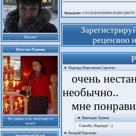
Предыдущее:
А НА ПОДОКОННИКЕ НЕЖНО ЦВЕТЁТ
Зарегистрируй
Вьюжит
рецензию и
Наталия Роднова
Р
Надежда Николаевна Сергеева
очень нестанд
необычно..
мне понрави
Виктория Лукина
Не одинок и ты, пока кому то
нужен!
Спасибо, Надежда! :-)
Валерий Павленко
Английский Клуб