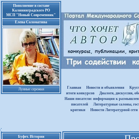
Пополнение в составе
Калининградского РО
МСП "Новый Современник"
Елена Соломатина
Главная
Новости и объявления
Круг
Лунные сережки
итоги конкурсов
Диалоги, дискуссии, о
Наши писатели: информация к размышле
писателей
Литературные салоны, гост
критики
Новости Литературной сети
Про
Буфет. Истории