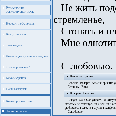
Не жить подо
Размышления
о литературном труде
стремленье,
Новости и объявления
Стонать и пла
Блиц-конкурсы
Мне однотипн
Тема недели
Диалоги, дискуссии, обсуждения
С любовью.
С днем рождения!
Виктория Лукина
Клуб мудрецов
Спасибо, Валера! Ты меня приятно 
С теплом, Вита.
Наши Бенефисы
Валерий Павленко
Викуля, как я мог удивить? Я живу н
Книга предложений
поэтому не отношусь ни к ней, ни к с
добиваюсь всего, не вступая в конфли
Писатели России
С любовью.