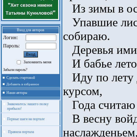
Из зимы в ос
Упавшие лист
Вход для авторов
собираю.
Логин:
Пароль:
Деревья ими 
И бабье лето
Запомнить меня
Забыли пароль?
Иду по лету 
Сделать стартовой
Добавить в избранное
курсом,
Наши авторы
Года считаю 
Знакомьтесь: нашего полку
прибыло!
В весну войд
Первые шаги на портале
наслажденьем
Правила портала