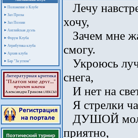
Лечу навстреч
Положение о Клубе
Зал Прозы
хочу,
Зал Поэзии
Английская дуэль
Зачем мне жар
Форум Клуба
смогу.
Атрибутика клуба
Архив клуба
Укроюсь луч
Бар "За углом"
снега,
И нет на свет
Я стрелки ча
ДУШОЙ молод
приятно,