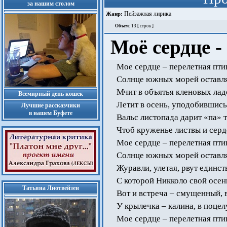
за нашим столом
Пейзажная лирика
Жанр:
Объем
: 13 [ строк ]
Моё сердце -
Мое сердце – перелетная пти
Солнце южных морей оставля
Мчит в объятья кленовых лад
Всемирный день кошек
Летит в осень, уподобившис
Лучшие рассказчики
в нашем Буфете
Вальс листопада дарит «па» 
Чтоб круженье листвы и серд
Мое сердце – перелетная пти
Солнце южных морей оставля
Журавли, улетая, рвут единс
С которой Никколо свой осе
Татьяна Лиотвейзен
Вот и встреча – смущенный, 
У крылечка – калина, в поцел
Мое сердце – перелетная пт