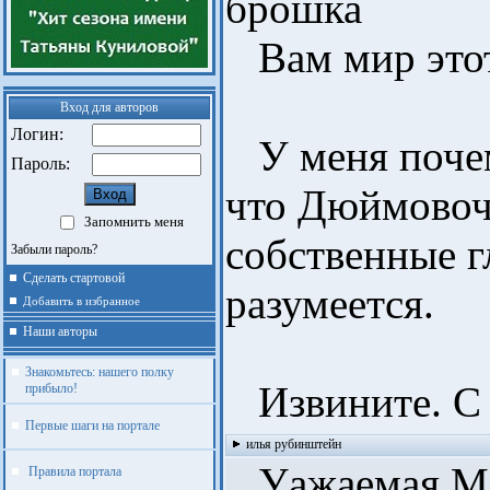
брошка
Вам мир этот
Вход для авторов
Логин:
У меня почем
Пароль:
что Дюймовочк
Запомнить меня
собственные г
Забыли пароль?
Сделать стартовой
разумеется.
Добавить в избранное
Наши авторы
Знакомьтесь: нашего полку
Извините. С 
прибыло!
Первые шаги на портале
илья рубинштейн
Уажаемая Мар
Правила портала