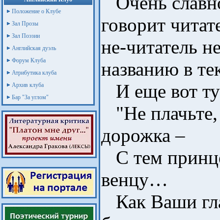
Очень славно
Положение о Клубе
говорит читат
Зал Прозы
Зал Поэзии
не-читатель н
Английская дуэль
Форум Клуба
названию в те
Атрибутика клуба
И еще вот ту
Архив клуба
Бар "За углом"
"Не плачьте,
дорожка –
С тем принце
венцу…
Как Ваши гла