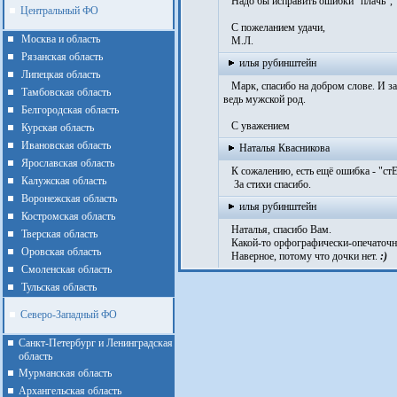
Надо бы исправить ошибки "плачь", "
Центральный ФО
С пожеланием удачи,
Москва и область
М.Л.
Рязанская область
илья рубинштейн
Липецкая область
Марк, спасибо на добром слове. И за 
Тамбовская область
ведь мужской род.
Белгородская область
С уважением
Курская область
Ивановская область
Наталья Квасникова
Ярославская область
К сожалению, есть ещё ошибка - "ст
Калужская область
За стихи спасибо.
Воронежская область
илья рубинштейн
Костромская область
Наталья, спасибо Вам.
Тверская область
Какой-то орфографически-опеча­точны
Оровская область
Наверное, потому что дочки нет.
:)
Смоленская область
Тульская область
Северо-Западный ФО
Санкт-Петербург и Ленинградская
область
Мурманская область
Архангельская область