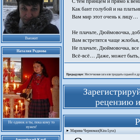
С тем принцем и прямо к ве
Как бант голубой и на плать
Вам мир этот очень к лицу…
Не плачьте, Дюймовочка, до
Вьюжит
Вам встретятся чаще жлобья,
Не плачьте, Дюймовочка, все 
Наталия Роднова
Всё-всё… Даже, может быть
Предыдущее:
Местечковая сага или тридцать седьмой и дру
Зарегистрируй
рецензию и
Р
Не одинок и ты, пока кому то
нужен!
Марина Черномаз(Kira Lyss)
Английский Клуб