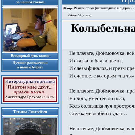
за нашим столом
Разные стихи (не вошедшие в рубрики)
Жанр:
Объем
: 16 [ строк ]
Колыбельна
Не плачьте, Дюймовочка, всё
Всемирный день кошек
И сказка, и бал, и цветы,
Лучшие рассказчики
в нашем Буфете
И слёзы финалов, и грезы пр
И счастье, с которым «на ты
Не плачьте, Дюймовочка, прав
Ей Богу, уместен ли плач,
Коль солнышка луч простроч
Татьяна Лиотвейзен
Стежками любви и удач…
Не плачьте, Дюймовочка, ва