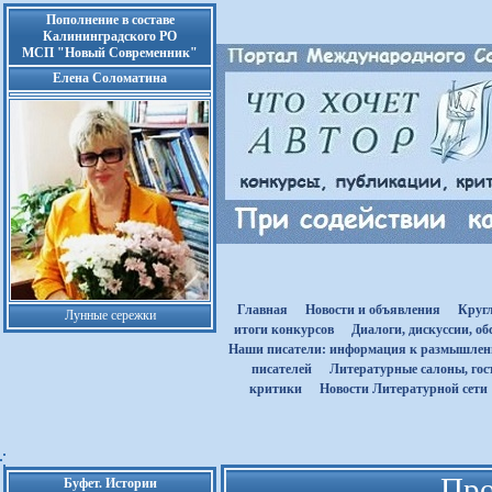
Пополнение в составе
Калининградского РО
МСП "Новый Современник"
Елена Соломатина
Главная
Новости и объявления
Круг
Лунные сережки
итоги конкурсов
Диалоги, дискуссии, о
Наши писатели: информация к размышле
писателей
Литературные салоны, гост
критики
Новости Литературной сети
Про
Буфет. Истории