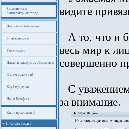
видите привяз
Размышления
о литературном труде
Новости и объявления
А то, что и б
Блиц-конкурсы
весь мир к ли
Тема недели
совершенно п
Диалоги, дискуссии, обсуждения
С днем рождения!
С уважением 
Клуб мудрецов
за внимание.
Наши Бенефисы
Книга предложений
Марк Луцкий
Илья, стихотворение мне понравилос
Писатели России