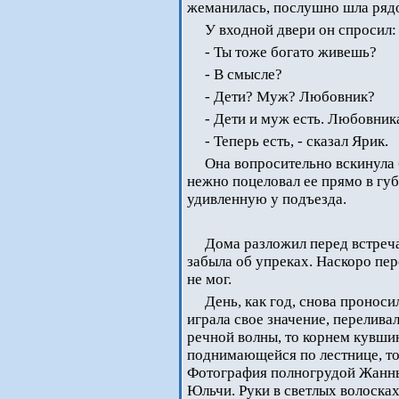
жеманилась, послушно шла ряд
У входной двери он спросил:
- Ты тоже богато живешь?
- В смысле?
- Дети? Муж? Любовник?
- Дети и муж есть. Любовника
- Теперь есть, - сказал Ярик.
Она вопросительно вскинула 
нежно поцеловал ее прямо в губ
удивленную у подъезда.
Дома разложил перед встреч
забыла об упреках. Наскоро пер
не мог.
День, как год, снова проноси
играла свое значение, перелива
речной волны, то корнем кувши
поднимающейся по лестнице, то
Фотография полногрудой Жанны
Юльчи. Руки в светлых волосках