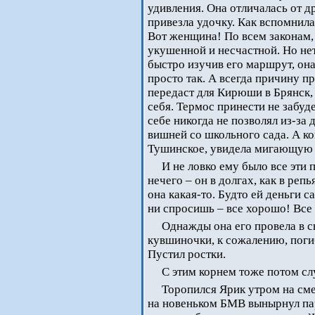
удивления. Она отличалась от д
привезла удочку. Как вспомнила
Вот женщина! По всем законам, 
укушенной и несчастной. Но нет
быстро изучив его маршрут, она
просто так. А всегда причину п
передаст для Кирюши в Брянск, 
себя. Термос принести не забуд
себе никогда не позволял из-за
вишней со школьного сада. А ко
Тушинское, увидела мигающую л
И не ловко ему было все эти 
нечего – он в долгах, как в ре
она какая-то. Будто ей деньги 
ни спросишь – все хорошо! Все
Однажды она его провела в с
кувшиночки, к сожалению, поги
Пустил ростки.
С этим корнем тоже потом сл
Торопился Ярик утром на смен
на новеньком БМВ вынырнул па