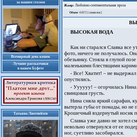
за нашим столом
Любовно-сентиментальная проза
Жанр:
Объем
: 41872 [ символов ]
ВЫ
ВЫСОКАЯ ВОДА
Как ни старался Славка все у
фото, ничего не получалось. Он
Всемирный день кошек
обезьянку. Стояла в глупой поз
Лучшие рассказчики
маленькими блестящими карими
в нашем Буфете
- Все! Хватит! – не выдержа
опустились.
- Уууууу! – огорчилась Нина
свинцовая грусть.
Нина сняла яркий сарафан, к
вытерла губы от помады, но не 
Крошечный вздернутый носик п
Татьяна Лиотвейзен
Славка уже давно не хотел с
невольно отвернулся от ее под
ног, суетливо засобирался.