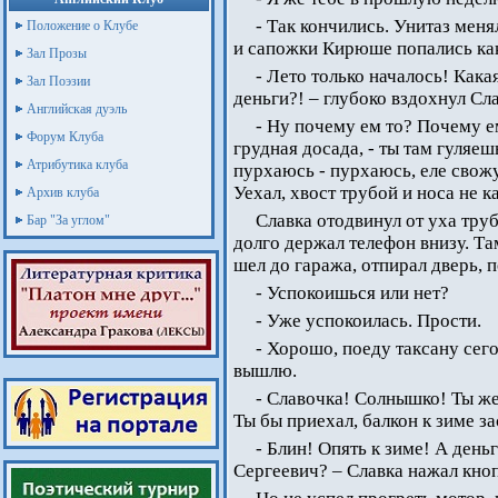
- Так кончились. Унитаз меня
Положение о Клубе
и сапожки Кирюше попались ка
Зал Прозы
- Лето только началось! Кака
Зал Поэзии
деньги?! – глубоко вздохнул Сла
Английская дуэль
- Ну почему ем то? Почему е
Форум Клуба
грудная досада, - ты там гуляешь
Атрибутика клуба
пурхаюсь - пурхаюсь, еле свож
Уехал, хвост трубой и носа не 
Архив клуба
Славка отодвинул от уха труб
Бар "За углом"
долго держал телефон внизу. Т
шел до гаража, отпирал дверь, п
- Успокоишься или нет?
- Уже успокоилась. Прости.
- Хорошо, поеду таксану сего
вышлю.
- Славочка! Солнышко! Ты ж
Ты бы приехал, балкон к зиме з
- Блин! Опять к зиме! А ден
Сергеевич? – Славка нажал кноп