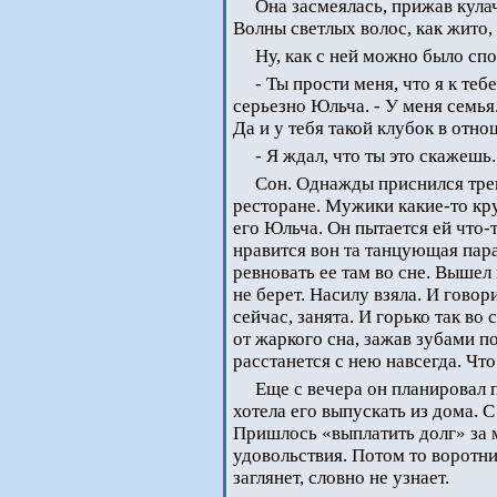
Она засмеялась, прижав кулач
Волны светлых волос, как жито,
Ну, как с ней можно было сп
- Ты прости меня, что я к теб
серьезно Юльча. - У меня семья.
Да и у тебя такой клубок в отно
- Я ждал, что ты это скажеш
Сон. Однажды приснился трев
ресторане. Мужики какие-то кр
его Юльча. Он пытается ей что-то
нравится вон та танцующая пар
ревновать ее там во сне. Вышел 
не берет. Насилу взяла. И гово
сейчас, занята. И горько так во 
от жаркого сна, зажав зубами п
расстанется с нею навсегда. Что
Еще с вечера он планировал п
хотела его выпускать из дома. 
Пришлось «выплатить долг» за м
удовольствия. Потом то воротнич
заглянет, словно не узнает.