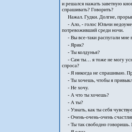
и решался нажать заветную кно
спрашивать? Говорить?
Нажал. Гудки. Долгие, проры
- Ало, - голос Юльчи недоуме
потревоживший среди ночи.
- Вы все-таки распугали мне
- Ярик?
- Ты колдунья?
- Сам ты… я тоже не могу ус
спроса?
- Я никогда не спрашиваю. 
- Ты хочешь, чтобы я привык
- Не хочу.
- А что ты хочешь?
- А ты?
- Узнать, как ты себя чувству
- Очень-очень-очень счастли
- Ты так свободно говоришь
- Я одна.