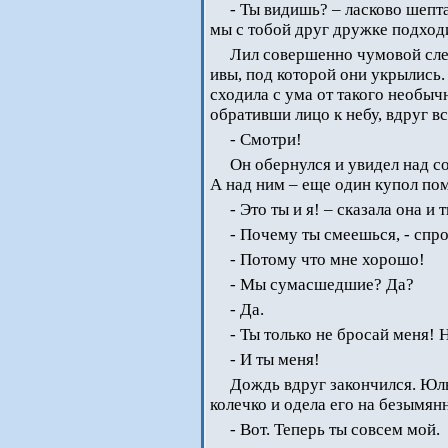
- Ты видишь? – ласково шепта
мы с тобой друг дружке подходи
Лил совершенно чумовой сле
ивы, под которой они укрылись.
сходила с ума от такого необычн
обративши лицо к небу, вдруг в
- Смотри!
Он обернулся и увидел над с
А над ним – еще один купол по
- Это ты и я! – сказала она и 
- Почему ты смеешься, - спр
- Потому что мне хорошо!
- Мы сумасшедшие? Да?
- Да.
- Ты только не бросай меня! 
- И ты меня!
Дождь вдруг закончился. Юль
колечко и одела его на безымян
- Вот. Теперь ты совсем мой.