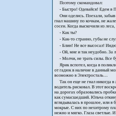
Поэтому скомандовал:
- Быстро! Одевайся! Едем в 
Они оделись. Поехали, забыв
гнал машину по кочкам, не жале
сосен. Когда выскочили из леса,
- Как ты?
- Как-то странно, губы не сл
- Блин! Не все высосал! Инд
- Ой, мне и так неудобно. З
- Молчи, не трать силы. Все 
Ярик вспотел, когда в поликл
от гадюк в наличие в данный мо
возможно в Электросталь…
Так он еще не гнал никогда в
водитель рисковал. В этот воск
на дорогах образовались пробки
как сумасшедший. Юльча откинул
вглядывалась в прошлое, или в 
мокрые. С них по нехитрому пл
нежно и мягко. Глаза светлые. И