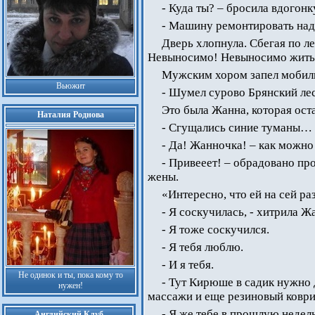
- Куда ты? – бросила вдогон
- Машину ремонтировать над
Дверь хлопнула. Сбегая по ле
Невыносимо! Невыносимо жить п
Мужским хором запел мобил
Вьюжит
- Шумел сурово Брянский ле
Это была Жанна, которая оста
Наталия Роднова
- Сгущались синие туманы… 
- Да! Жанночка! – как можно
- Привееет! – обрадовано пр
жены.
«Интересно, что ей на сей ра
- Я соскучилась, - хитрила Ж
- Я тоже соскучился.
- Я тебя люблю.
- И я тебя.
Не одинок и ты, пока кому то
- Тут Кирюше в садик нужно 
нужен!
массажи и еще резиновый ковр
- Я же тебе в прошлую недел
Английский Клуб