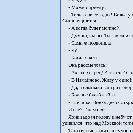
- Можно приеду?
- Только не сегодня! Вовка у
Скоро вернется.
- А когда будет можно?
- Думаю, скоро. Ты как мой 
- Сама ж позвонила!
- Я?
- Когда спала…
Она рассмеялась:
- Ах ты, хитрец! А ты где? С 
- В Измайлово. Живу у одной
- Да, я слышала ваш разговор
- Больше бла-бла-бла.
- Все пока. Вовка дверь отк
И все? Так мало?
Ярик задрал голову к небу от
удивился, что над Москвой тоже
Так начались дни его сумасш