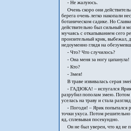
- Не жалуюсь.
Очень скоро они действитель
берега очень легко накопали не
ботаническом садике. Но Славке
действительно был сильный и м
мучаясь с откапыванием сего ре
пронзительный крик, выбежал, д
недоуменно глядя на обезумев
- Что? Что случилось?
- Она меня за ногу цапанула!
- Кто?
- Змея!
В траве извивалась серая зм
- ГАДЮКА! – испугался Ярик,
разрубил пополам змею. Потом 
уселась на траву и стала разгля
- Погоди! – Ярик попытался 
точки укуса. Потом решительно
яд, сплевывая посекундно.
Он не был уверен, что яд не 