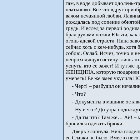
там, в воде добывает одолень-т
платьишко. Все это вдруг приоб
валом нечаянной любви. Лавина
рождалась под сопение обнято
грудь. И вслед за первой родила
брал руками ножки Юльчи, как 
огонь адской страсти. Нина зав
сейчас хоть с кем-нибудь, хотя 
собою. Ослаб. Исчез, точно и не
непроходящую истину: лишь то
уснуть, кто ее зажег! И тут же 
ЖЕНЩИНА, которую подарили ем
умереть! Ее же змея укусила! Ю
- Черт! – разбудил он нечая
- Что?
- Документы в машине остав
- Ну и что? До утра подожду
- Да ты что? Там же… Ай! – 
бросился одевать брюки.
Дверь хлопнула. Нина глядела
ее Славки не было. Вместо нег