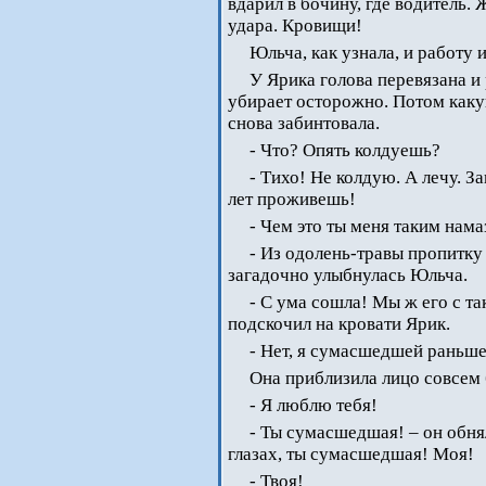
вдарил в бочину, где водитель.
удара. Кровищи!
Юльча, как узнала, и работу 
У Ярика голова перевязана и 
убирает осторожно. Потом каку
снова забинтовала.
- Что? Опять колдуешь?
- Тихо! Не колдую. А лечу. З
лет проживешь!
- Чем это ты меня таким нама
- Из одолень-травы пропитку 
загадочно улыбнулась Юльча.
- С ума сошла! Мы ж его с т
подскочил на кровати Ярик.
- Нет, я сумасшедшей раньше 
Она приблизила лицо совсем 
- Я люблю тебя!
- Ты сумасшедшая! – он обня
глазах, ты сумасшедшая! Моя!
- Твоя!