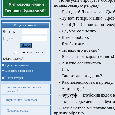
Но не успел прогреть мотор,
поднадоевшую репризу:
- Дын-дын! Я же сказал: Д
«Ну вот, теперь и Нина! Кро
- Дын! Дын! – повторил теле
Вход для авторов
- Да, мое солнышко!
Логин:
- Я тебя люблю.
Пароль:
- Я тебя тоже.
- Ты надолго поехал?
Запомнить меня
- Я же сказал, кардан менять!
Забыли пароль?
- А я уже соскучилась.
Сделать стартовой
- И я.
Добавить в избранное
- Так, когда приедешь?
Наши авторы
- Как поменяю, так и приеду.
Знакомьтесь: нашего полку
- А это когда?
прибыло!
- Фууууф! – глубокий вздох в
Первые шаги на портале
- Ты так вздыхаешь, как будто
- Чем быстрее мы поговорим,
Правила портала
приеду обратно.