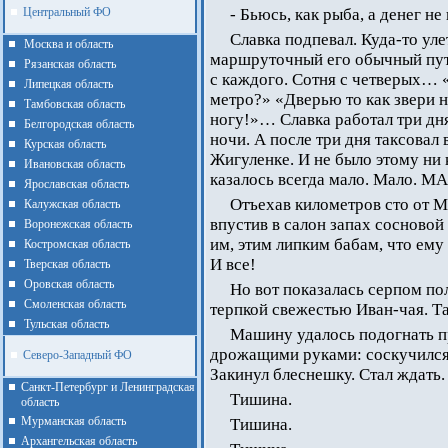
Центральный ФО
- Бьюсь, как рыба, а денег н
Славка подпевал. Куда-то ул
Москва и область
маршруточный его обычный пут
Рязанская область
с каждого. Сотня с четверых… 
Липецкая область
метро?» «Дверью то как звери н
Тамбовская область
ногу!»… Славка работал три дня 
Белгородская область
ночи. А после три дня таксовал
Курская область
Жигуленке. И не было этому ни 
Ивановская область
казалось всегда мало. Мало. М
Ярославская область
Отъехав километров сто от М
Калужская область
впустив в салон запах сосновой
Воронежская область
им, этим липким бабам, что ему
Костромская область
И все!
Тверская область
Оровская область
Но вот показалась серпом по
Смоленская область
терпкой свежестью Иван-чая. Та
Тульская область
Машину удалось подогнать пр
дрожащими руками: соскучился 
Северо-Западный ФО
Закинул блеснешку. Стал ждать.
Санкт-Петербург и Ленинградская
Тишина.
область
Мурманская область
Тишина.
Архангельская область