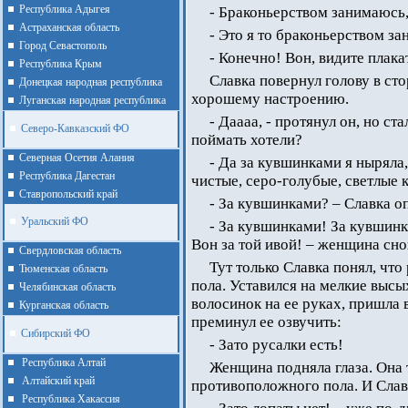
Республика Адыгея
- Браконьерством занимаюсь, 
Астраханская область
- Это я то браконьерством з
Город Севастополь
- Конечно! Вон, видите плак
Республика Крым
Славка повернул голову в ст
Донецкая народная республика
хорошему настроению.
Луганская народная республика
- Даааа, - протянул он, но ста
Северо-Кавказский ФО
поймать хотели?
Северная Осетия Алания
- Да за кувшинками я ныряла,
Республика Дагестан
чистые, серо-голубые, светлые 
Ставропольский край
- За кувшинками? – Славка о
Уральский ФО
- За кувшинками! За кувшинк
Вон за той ивой! – женщина сно
Cвердловская область
Тут только Славка понял, чт
Тюменская область
пола. Уставился на мелкие выс
Челябинская область
волосинок на ее руках, пришла 
Курганская область
преминул ее озвучить:
Сибирский ФО
- Зато русалки есть!
Республика Алтай
Женщина подняла глаза. Она 
Алтайcкий край
противоположного пола. И Славк
Республика Хакассия