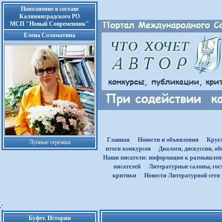
Пополнение в составе
Калининградского РО
МСП "Новый Современник"
Елена Соломатина
Главная
Новости и объявления
Круг
Лунные сережки
итоги конкурсов
Диалоги, дискуссии, о
Наши писатели: информация к размышле
писателей
Литературные салоны, гост
критики
Новости Литературной сети
Буфет. Истории