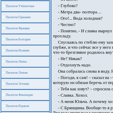
- Глубоко?
Писатели Узбекистана
- Метра два- полтора…
Писатели Германии
- Ого!... Вода холодная?
- Честно?
Писатели Франции
- Понятно, - И славка нырну
прохладу.
Писатели Болгарии
Спускаясь по стеблю ему зах
глубже, и что сейчас все у него
Писатели Испании
что-то брезгливое родилось вну
- Не? Никак?
Писатели Литвы
- Отдохнуть надо.
Она собралась снова в воду. 
Писатели Латвии
- Погоди, я сам! – сказал на 
которую он обязан беречь от пе
Писатели Эстонии
- Тебя как зовут? – спросила 
- Славка. Хохол.
Писатели Финляндии
- А меня Юльча. А почему хо
Писатели Израиля
- С Брянщины. Вообще-то я р
Три года привыкал к местному я