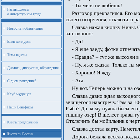
- Ты меня не любишь!
Размышления
Разговор прекратился. Его м
о литературном труде
своего огорчения, отключила ра
Славка нажал кнопку Нины. О
Новости и объявления
заплаканно:
- Да!
Блиц-конкурсы
- Я еще заеду, фотки отпечат
Тема недели
- Правда? – тут же высохли в
- Ну, я же сказал. Только ты 
Диалоги, дискуссии, обсуждения
- Хорошо! Я жду.
- Ага.
С днем рождения!
Ну вот. Теперь можно и на оз
Клуб мудрецов
Славка давно ждал выходного
мчащегося навстречу. Там за 10
Наши Бенефисы
Рыба? Да, кому нужна была его
тишину озер! В шелест травы гу
Отключить бы мобильник к черт
Книга предложений
Славка достал карту. Наметил
Писатели России
Дорога бежала весело под ко