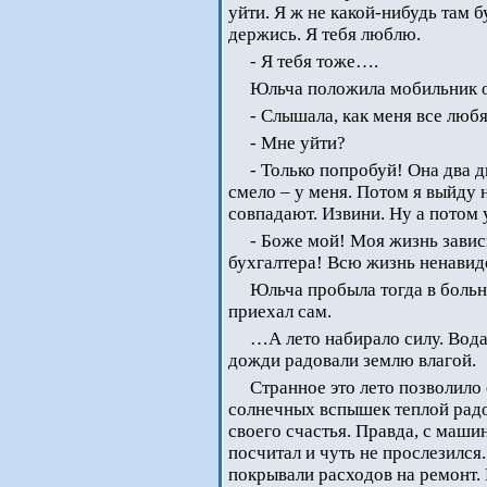
уйти. Я ж не какой-нибудь там б
держись. Я тебя люблю.
- Я тебя тоже….
Юльча положила мобильник о
- Слышала, как меня все люб
- Мне уйти?
- Только попробуй! Она два д
смело – у меня. Потом я выйду 
совпадают. Извини. Ну а потом 
- Боже мой! Моя жизнь завис
бухгалтера! Всю жизнь ненавиде
Юльча пробыла тогда в больн
приехал сам.
…А лето набирало силу. Вода 
дожди радовали землю влагой.
Странное это лето позволило 
солнечных вспышек теплой радо
своего счастья. Правда, с маш
посчитал и чуть не прослезился.
покрывали расходов на ремонт.