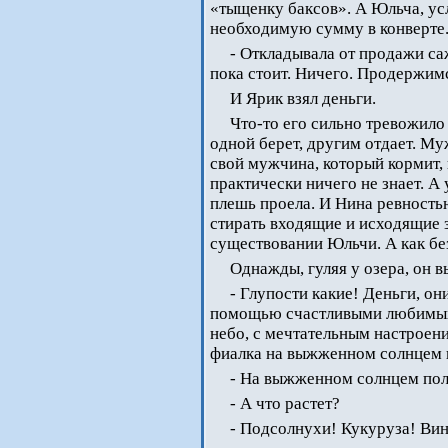
«тыщенку баксов». А Юльча, ус
необходимую сумму в конверте
- Откладывала от продажи са
пока стоит. Ничего. Продержим
И Ярик взял деньги.
Что-то его сильно тревожило 
одной берет, другим отдает. Му
свой мужчина, который кормит, п
практически ничего не знает. 
плешь проела. И Нина ревность
стирать входящие и исходящие з
существовании Юльчи. А как без
Однажды, гуляя у озера, он 
- Глупости какие! Деньги, он
помощью счастливыми любимых л
небо, с мечтательным настроени
фиалка на выжженном солнцем 
- На выжженном солнцем поле
- А что растет?
- Подсолнухи! Кукуруза! Ви