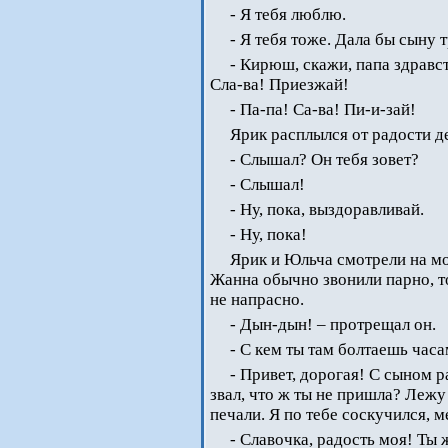
- Я тебя люблю.
- Я тебя тоже. Дала бы сыну т
- Кирюш, скажи, папа здравст
Сла-ва! Приезжай!
- Па-па! Са-ва! Пи-и-зай!
Ярик расплылся от радости де
- Слышал? Он тебя зовет?
- Слышал!
- Ну, пока, выздоравливай.
- Ну, пока!
Ярик и Юльча смотрели на мо
Жанна обычно звонили парно, т
не напрасно.
- Дын-дын! – протрещал он.
- С кем ты там болтаешь часа
- Привет, дорогая! С сыном ра
звал, что ж ты не пришла? Лежу
печали. Я по тебе соскучился, 
- Славочка, радость моя! Ты 