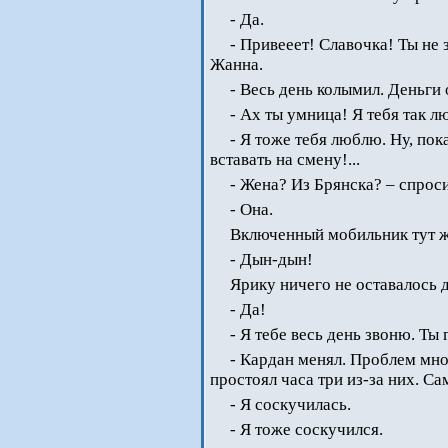
- Да.
- Привееет! Славочка! Ты не 
Жанна.
- Весь день колымил. Деньги 
- Ах ты умница! Я тебя так 
- Я тоже тебя люблю. Ну, пок
вставать на смену!...
- Жена? Из Брянска? – спрос
- Она.
Включенный мобильник тут ж
- Дын-дын!
Ярику ничего не оставалось д
- Да!
- Я тебе весь день звоню. Ты 
- Кардан менял. Проблем мног
простоял часа три из-за них. Са
- Я соскучилась.
- Я тоже соскучился.