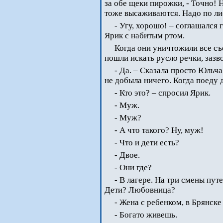
за обе щеки пирожки, - Точно! 
тоже высаживаются. Надо по лис
- Угу, хорошо! – соглашался
Ярик с набитым ртом.
Когда они уничтожили все съе
пошли искать русло речки, зазв
- Да. – Сказала просто Юльча
не добыла ничего. Когда поеду 
- Кто это? – спросил Ярик.
- Муж.
- Муж?
- А что такого? Ну, муж!
- Что и дети есть?
- Двое.
- Они где?
- В лагере. На три смены пут
Дети? Любовница?
- Жена с ребенком, в Брянске
- Богато живешь.