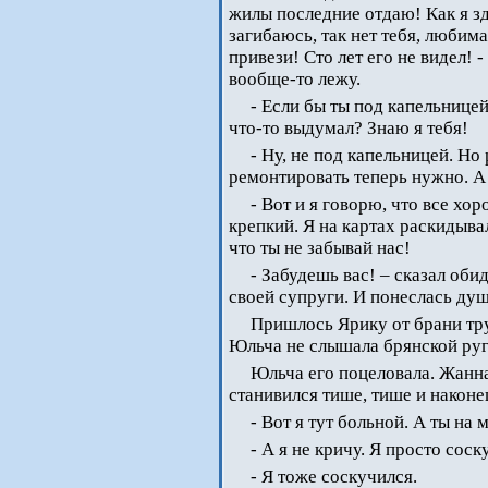
жилы последние отдаю! Как я зд
загибаюсь, так нет тебя, любим
привези! Сто лет его не видел! -
вообще-то лежу.
- Если бы ты под капельницей
что-то выдумал? Знаю я тебя!
- Ну, не под капельницей. Н
ремонтировать теперь нужно. А 
- Вот и я говорю, что все х
крепкий. Я на картах раскидывал
что ты не забывай нас!
- Забудешь вас! – сказал оби
своей супруги. И понеслась душ
Пришлось Ярику от брани тр
Юльча не слышала брянской руг
Юльча его поцеловала. Жанн
станивился тише, тише и наконе
- Вот я тут больной. А ты на 
- А я не кричу. Я просто соск
- Я тоже соскучился.