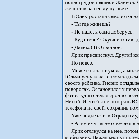
полногрудой пышной Жанной. Да
же он так за нее душу рвет?
В Электростали сыворотка на
- Ты где живешь?
- Не надо, я сама доберусь.
- Куда тебе? С кувшинками, 
- Далеко! В Отрадное.
Ярик присвистнул. Другой к
Но повез.
Может быть, от укола, а може
Юльча уснула на теплом заднем 
своего ребенка. Гневно оглядыв
поворотах. Остановился у перво
фотостудии сделал срочно неск
Ниной. И, чтобы не потерять Юл
телефона на свой, сохранив номе
Уже подъезжая к Отрадному,
- А почему ты не отвечаешь 
Ярик оглянулся на нее, потом
мобильник. Нажал кнопку прием