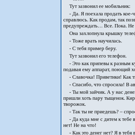
Тут зазвонил ее мобильник:
- Да. Я поехала продать кое-
справлюсь. Как продам, так по
предупреждать… Все. Пока. Не 
Она захлопнула крышку теле
- Тоже врать научилась.
- С тебя пример беру.
Тут зазвонил его телефон.
- Это как припевы к разным к
подавая ему аппарат, поющий х
- Славочка! Приветики! Как 
- Спасибо, что спросила! В а
- Ты мой зайчик. А у нас ден
пришли хоть пару тыщенок. Кир
творожок.
- Так ты не приедешь? – спро
- Да куда мне с дитем к тебе
нет! Не на что!
- Как это денег нет? Я в те