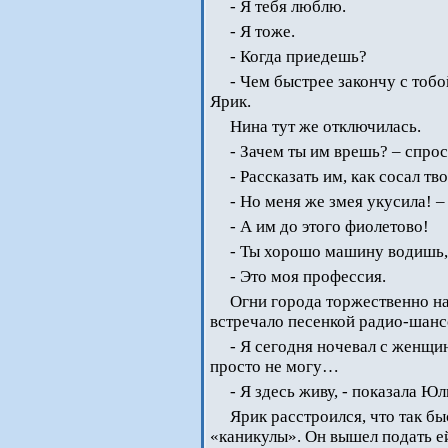
- Я тебя люблю.
- Я тоже.
- Когда приедешь?
- Чем быстрее закончу с тобо
Ярик.
Нина тут же отключилась.
- Зачем ты им врешь? – спро
- Рассказать им, как сосал т
- Но меня же змея укусила! 
- А им до этого фиолетово!
- Ты хорошо машину водишь, 
- Это моя профессия.
Огни города торжественно на
встречало песенкой радио-шанс
- Я сегодня ночевал с женщ
просто не могу…
- Я здесь живу, - показала Ю
Ярик расстроился, что так б
«каникулы». Он вышел подать ей