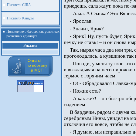
Писатели США
приедешь, сала ждут, пока по-в
- Аааа. А Славка? Это Вячес
Писатели Канады
- Ярослав.
- Значит, Ярик?
Положение о баллах как условных
- Ярик? Ну, пусть будет, Яри
расчетных единицах
печку не ставь! – и он снова ны
Реклама
Так, ныряя часа два или три,
проголодались, а кувшинок так 
- Погоди, у меня тут кое-что
и выкладывая на него пирожки с
термос с горячим чаем.
- О! - Обрадовался Славка-Я
- Ножик есть?
- А как же?! – он быстро обе
сидением.
В бардачке, рядом с двумя 
серебряным Нины, увидел на мо
отключил его вовсе, чтобы не 
.
- Я думаю, мы неправильно д