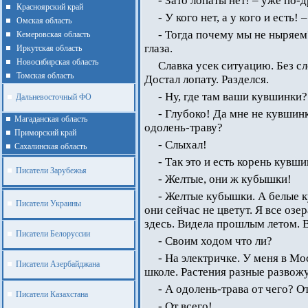
- Зато лопаты нет! – уже по
Красноярский край
- У кого нет, а у кого и есть! 
Омская область
- Тогда почему мы не ныряем?
Кемеровская область
глаза.
Иркутская область
Новосибирская область
Славка усек ситуацию. Без с
Томская область
Достал лопату. Разделся.
- Ну, где там ваши кувшинки
Дальневосточный ФО
- Глубоко! Да мне не кувшин
Магаданская область
одолень-траву?
Приморский край
- Слыхал!
Cахалинская область
- Так это и есть корень кувши
Писатели Зарубежья
- Желтые, они ж кубышки!
- Желтые кубышки. А белые 
Писатели Украины
они сейчас не цветут. Я все озе
здесь. Видела прошлым летом. В
Писатели Белоруссии
- Своим ходом что ли?
- На электричке. У меня в М
Писатели Азербайджана
школе. Растения разные развожу
- А одолень-трава от чего? О
Писатели Казахстана
- От всего!