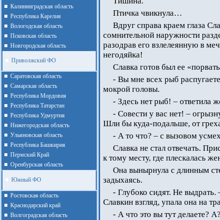
Тишина.
Калининградская область
Птичка чвикнула…
Республика Карелия
Вдруг справа краем глаза Сла
Вологодская область
сомнительной наружности разде
Псковская область
разодрав его взлелеянную в меч
Новгородская область
негодяйка!
Приволжский ФО
Славка готов был ее «порвать
Cаратовская область
- Вы мне всех рыб распугает
Cамарская область
мокрой головы.
Республика Мордовия
- Здесь нет рыб! – ответила 
Республика Татарстан
- Совести у вас нет! – огрызн
Республика Удмуртия
Шли бы куда-подальше, от греха
Нижегородская область
- А то что? – с вызовом усме
Ульяновская область
Республика Башкирия
Славка не стал отвечать. Пр
Пермский Край
к тому месту, где плескалась ж
Оренбурская область
Она вынырнула с длинным ст
задыхаясь.
Южный ФО
- Глубоко сидят. Не выдрать
Ростовская область
Славкин взгляд, упала она на тр
Краснодарский край
- А что это вы тут делаете? А
Волгоградская область