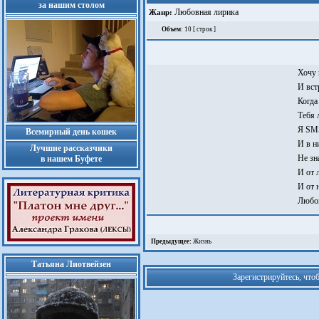
за нашим столом
Любовная лирика
Жанр:
Объем
: 10 [ строк ]
Хочу 
И вст
Когда
Тебя 
Я SMS
Всемирный день кошек
И в н
Лучшие рассказчики
Не зн
в нашем Буфете
И от 
И от 
Любов
Предыдущее:
Жизнь
Татьяна Лиотвейзен
Зарегистрируйтесь, что