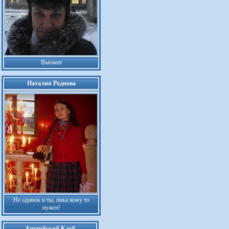
Вьюжит
Наталия Роднова
Не одинок и ты, пока кому то
нужен!
Английский Клуб