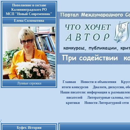
Пополнение в составе
Калининградского РО
МСП "Новый Современник"
Елена Соломатина
Главная
Новости и объявления
Круг
Лунные сережки
итоги конкурсов
Диалоги, дискуссии, о
Наши писатели: информация к размышле
писателей
Литературные салоны, гост
критики
Новости Литературной сети
Буфет. Истории