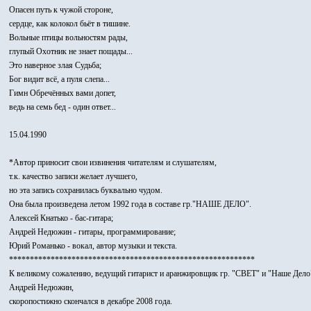
Опасен путь к чужой стороне,
сердце, как колокол бьёт в тишине.
Вольные птицы вольностям рады,
глупый Охотник не знает пощады...
Это наверное злая Судьба;
Бог видит всё, а пуля слепа...
Гимн Обречённых вами допет,
ведь на семь бед - один ответ...
15.04.1990
*Автор приносит свои извинения читателям и слушателям,
т.к. качество записи желает лучшего,
но эта запись сохранилась буквально чудом.
Она была произведена летом 1992 года в составе гр."НАШЕ ДЕЛО".
Алексей Кнатько - бас-гитара;
Андрей Недюжин - гитары, программирование;
Юрий Романько - вокал, автор музыки и текста.
***********************************************************
К великому сожалению, ведущий гитарист и аранжировщик гр. "СВЕТ" и "Наше Дело
Андрей Недюжин,
скоропостижно скончался в декабре 2008 года.