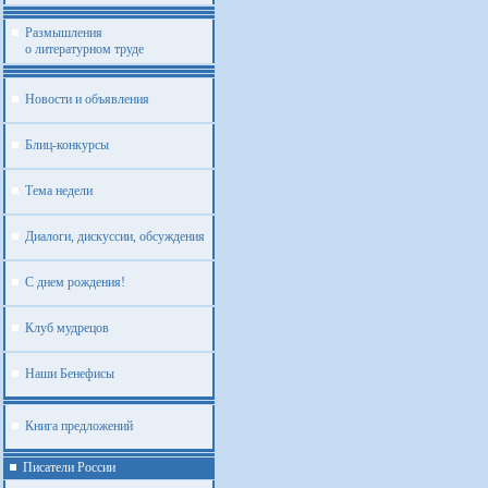
Размышления
о литературном труде
Новости и объявления
Блиц-конкурсы
Тема недели
Диалоги, дискуссии, обсуждения
С днем рождения!
Клуб мудрецов
Наши Бенефисы
Книга предложений
Писатели России