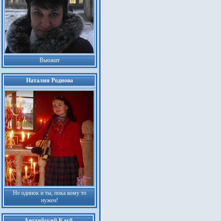
Вьюжит
Наталия Роднова
Не одинок и ты, пока кому то
нужен!
Английский Клуб