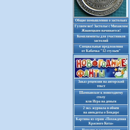
Общие помышления о застольях
Гуляем все! Застолье с Михаилом
Жванецким начинается!
Комплименты для участников
застолий
Cпециальные предложения
от Кабачка "12 стульев"
Заказ рецензии на авторский
текст
Шампанское к новогоднему
столу
или Игра на деньги
2 экз. журнала в обмен
на анекдоты о Бендере
Картина из серии «Похождения
Красного Кота»