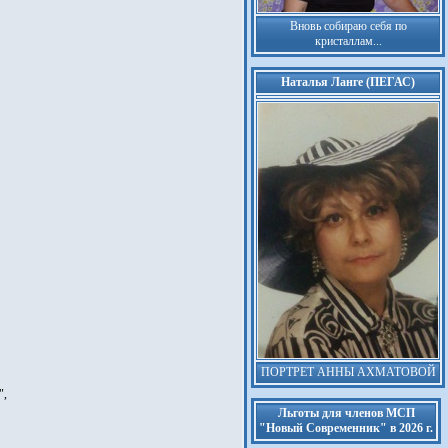
Вновь собираю себя по
кристаллам...
Наталья Ланге (ПЕГАС)
ПОРТРЕТ АННЫ АХМАТОВОЙ
",
Льготы для членов МСП
"Новый Современник" в 2026 г.