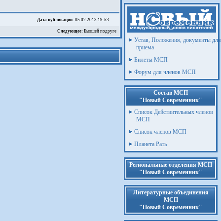
Дата публикации:
05.02.2013 19:53
Следующее:
Бывшей подруге
Устав, Положения, документы для
приема
Билеты МСП
Форум для членов МСП
Состав МСП
"Новый Современник"
Список Действительных членов
МСП
Список членов МСП
Планета Рать
Региональные отделения МСП
"Новый Современник"
Литературные объединения
МСП
"Новый Современник"