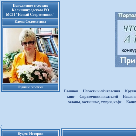
Пополнение в составе
Калининградского РО
МСП "Новый Современник"
Елена Соломатина
Лунные сережки
Главная
Новости и объявления
Кругл
книг
Cправочник писателей
Наши п
салоны, гостинные, студии, кафе
Kонк
Буфет. Истории