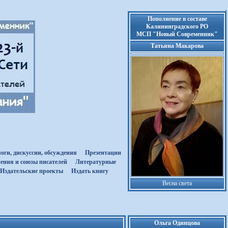
Пополнение в составе
Калининградского РО
МСП "Новый Современник"
Татьяна Макарова
оги, дискуссии, обсуждения
Презентации
ения и союзы писателей
Литературные
Издательские проекты
Издать книгу
Весна света
Ольга Одинцова