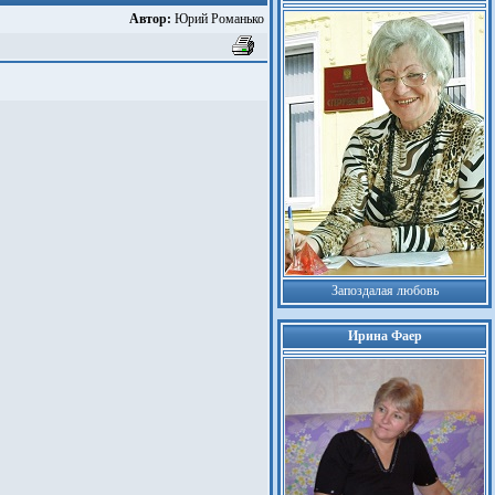
Автор:
Юрий Романько
Запоздалая любовь
Ирина Фаер