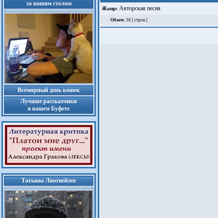
за нашим столом
Авторская песня
Жанр:
Объем
: 36 [ строк ]
Всемирный день кошек
Лучшие рассказчики
в нашем Буфете
Татьяна Лиотвейзен