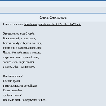
Семь Семионов
Cсылка на видео:
http://www.youtube.com/watch?v=3bHEhsV8iuY
Это наверное злая Судьба:
Бог видит всё, а пуля слепа,
Братья по Музе, Братья по Лире,
яркие сны в нарисованном мире.
Чахнет без неба птица в неволе,
люди мечтают о лучшей доле;
золото - зло, когда его нет,
а на семь бед - один ответ...
Вы были правы!
Спелые травы,
в миг предаются острой косе!
Спите спокойно,
храбрые воины!
Вас было семь, но вернулись не все...