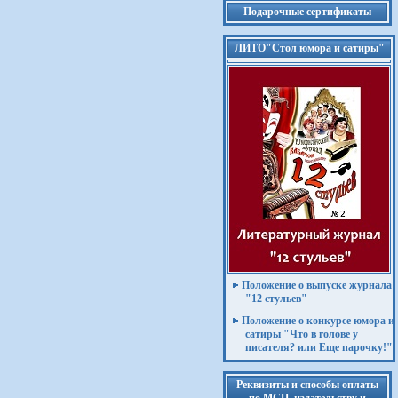
Подарочные сертификаты
ЛИТО"Стол юмора и сатиры"
Положение о выпуске журнала
"12 стульев"
Положение о конкурсе юмора и
сатиры "Что в голове у
писателя? или Еще парочку!"
Реквизиты и способы оплаты