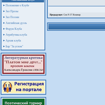
Положение о Клубе
Зал Прозы
Предыдущее:
Сон N-37.Кошмар
Зал Поэзии
Английская дуэль
Форум Клуба
Атрибутика клуба
Архив клуба
Бар "За углом"