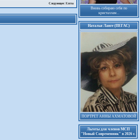
Следующее:
Клятва
Вновь собираю себя по
кристаллам...
Наталья Ланге (ПЕГАС)
ПОРТРЕТ АННЫ АХМАТОВОЙ
Льготы для членов МСП
"Новый Современник" в 2026 г.