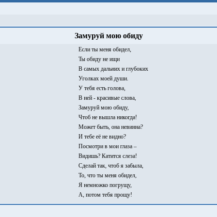
Замуруй мою обиду
Если ты меня обидел,
Ты обиду не ищи
В самых дальних и глубоких
Уголках моей души.
У тебя есть голова,
В ней - красивые слова,
Замуруй мою обиду,
Чтоб не вышла никогда!
Может быть, она невинна?
И тебе её не видно?
Посмотри в мои глаза –
Видишь? Катится слеза!
Сделай так, чтоб я забыла,
То, что ты меня обидел,
Я немножко погрущу,
А, потом тебя прощу!