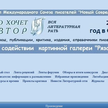
ый стол
Лента рецензий
Ленты форумов
Обзоры и итоги конкурсов
Диал
исатели: информация к размышлению
Избранные произведения
Литобъедин
урсы и премии
Проекты критики
Новости Литературной сети
Журналы
Произведение