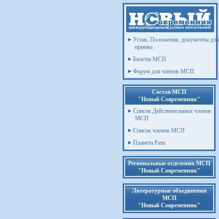
Устав, Положения, документы для
приема
Билеты МСП
Форум для членов МСП
Состав МСП
"Новый Современник"
Список Действительных членов
МСП
Список членов МСП
Планета Рать
Региональные отделения МСП
"Новый Современник"
Литературные объединения
МСП
"Новый Современник"