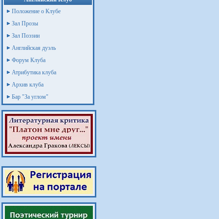
Положение о Клубе
Зал Прозы
Зал Поэзии
Английская дуэль
Форум Клуба
Атрибутика клуба
Архив клуба
Бар "За углом"