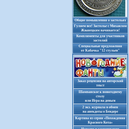
Общие помышления о застольях
Гуляем все! Застолье с Михаилом
Жванецким начинается!
Комплименты для участников
застолий
Cпециальные предложения
от Кабачка "12 стульев"
Заказ рецензии на авторский
текст
Шампанское к новогоднему
столу
или Игра на деньги
2 экз. журнала в обмен
на анекдоты о Бендере
Картина из серии «Похождения
Красного Кота»