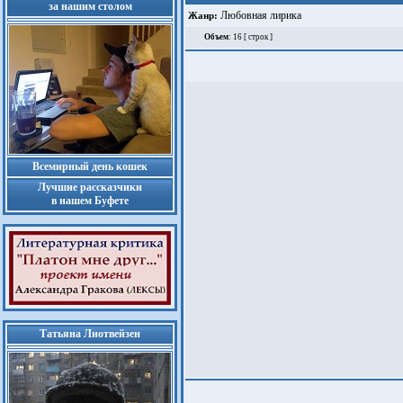
за нашим столом
Любовная лирика
Жанр:
Объем
: 16 [ строк ]
Всемирный день кошек
Лучшие рассказчики
в нашем Буфете
Татьяна Лиотвейзен