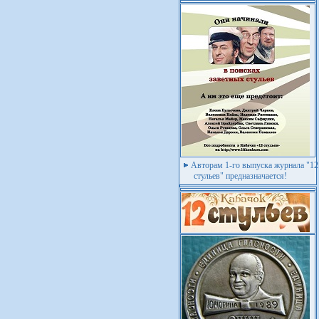
Авторам 1-го выпуска журнала "12
стульев" предназначается!