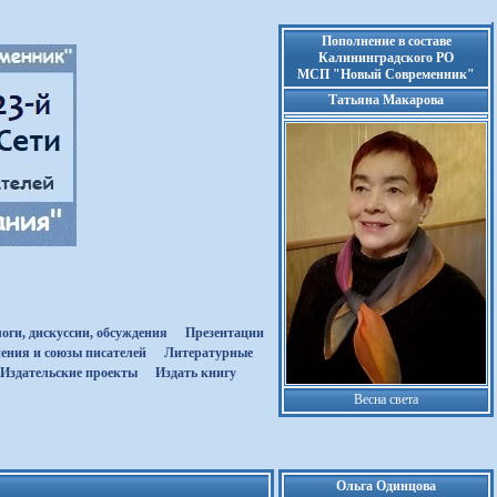
Пополнение в составе
Калининградского РО
МСП "Новый Современник"
Татьяна Макарова
оги, дискуссии, обсуждения
Презентации
ения и союзы писателей
Литературные
Издательские проекты
Издать книгу
Весна света
Ольга Одинцова