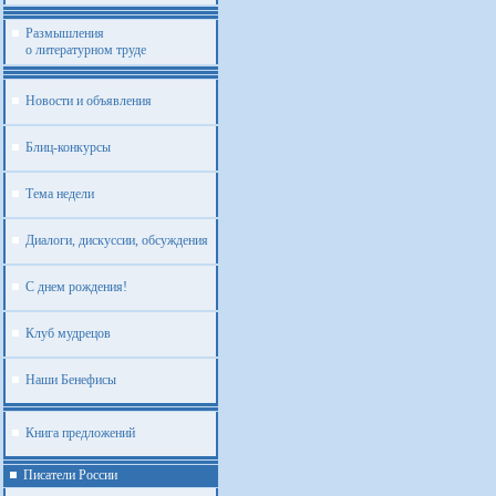
Размышления
о литературном труде
Новости и объявления
Блиц-конкурсы
Тема недели
Диалоги, дискуссии, обсуждения
С днем рождения!
Клуб мудрецов
Наши Бенефисы
Книга предложений
Писатели России