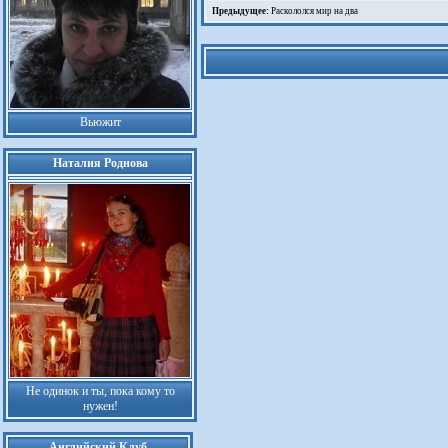
Предыдущее:
Раскололся мир на два
Вьюжит
Наталия Роднова
Не одинок и ты, пока кому то
нужен!
Английский Клуб