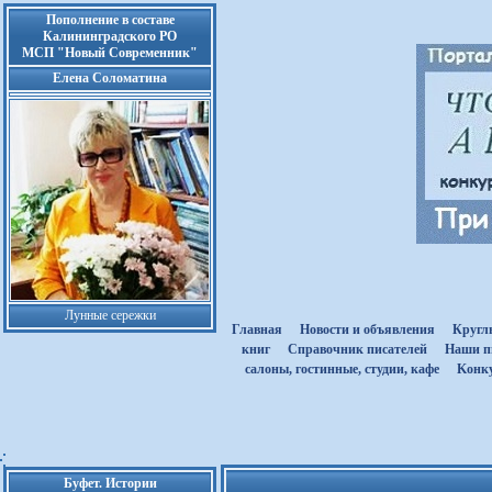
Пополнение в составе
Калининградского РО
МСП "Новый Современник"
Елена Соломатина
Лунные сережки
Главная
Новости и объявления
Кругл
книг
Cправочник писателей
Наши п
салоны, гостинные, студии, кафе
Kонк
Буфет. Истории