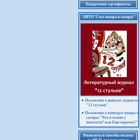
Подарочные сертификаты
ЛИТО"Стол юмора и сатиры"
Положение о выпуске журнала
"12 стульев"
Положение о конкурсе юмора и
сатиры "Что в голове у
писателя? или Еще парочку!"
Реквизиты и способы оплаты