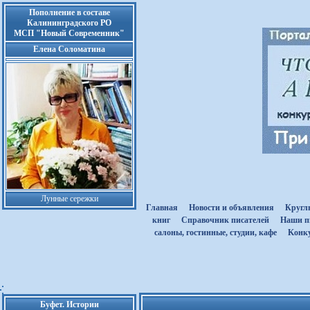
Пополнение в составе
Калининградского РО
МСП "Новый Современник"
Елена Соломатина
Лунные сережки
Главная
Новости и объявления
Кругл
книг
Cправочник писателей
Наши п
салоны, гостинные, студии, кафе
Kонк
Буфет. Истории