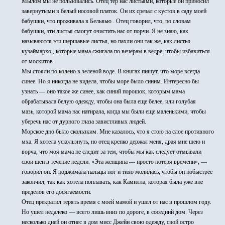
Мылом мы не пользовались. Отец тер нас листьями, которые он приносил
завернутыми в белый носовой платок. Он их срезал с кустов в саду моей
бабушки, что проживала в Бельвью . Отец говорил, что, по словам
бабушки, эти листья смогут очистить нас от порчи. Я не знаю, как
называются эти шершавые листья, но пахли они так же, как листья
кузаймархо , которые мама сжигала по вечерам в ведре, чтобы избавиться
от москитов.
Мы стояли по колено в зеленой воде. В книгах пишут, что море всегда
синее. Но я никогда не видела, чтобы море было синим. Интересно бы
узнать — оно такое же синее, как синий порошок, которым мама
обрабатывала белую одежду, чтобы она была еще белее, или голубая
мазь, которой мама нас натирала, когда мы были еще маленькими, чтобы
уберечь нас от дурного глаза завистливых людей.
Морское дно было скользким. Мне казалось, что я стою на слое противного
мха. Я хотела ускользнуть, но отец крепко держал меня, драя мне шею и
ворча, что моя мама не следит за тем, чтобы мы как следует отмывали
свои шеи в течение недели. «Эта женщина — просто потеря времени», —
говорил он. Я поджимала пальцы ног и тихо молилась, чтобы он побыстрее
закончил, так как хотела поплавать, как Камилла, которая была уже вне
пределов его досягаемости.
Отец прекратил терять время с моей мамой и ушел от нас в прошлом году.
Но ушел недалеко — всего лишь вниз по дороге, в соседний дом. Через
несколько дней он отнес в дом мисс Джейн свою одежду, свой остро