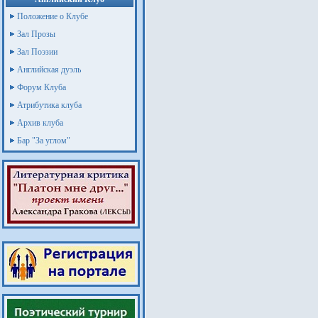
Положение о Клубе
Зал Прозы
Зал Поэзии
Английская дуэль
Форум Клуба
Атрибутика клуба
Архив клуба
Бар "За углом"