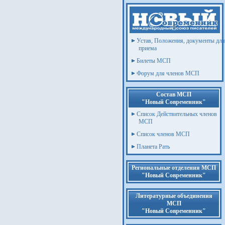
Устав, Положения, документы для
приема
Билеты МСП
Форум для членов МСП
Состав МСП
"Новый Современник"
Список Действительных членов
МСП
Список членов МСП
Планета Рать
Региональные отделения МСП
"Новый Современник"
Литературные объединения
МСП
"Новый Современник"