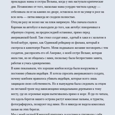
прокладках мамы и сестры Вельмы, когда у них наступали критические
дни. Независимо от того, насколько мама усердно чистила одежду —
отбеливала ли ее на камнях во дворе, оставляла ли ее на улице в росе на
всю ночь — пятна никогда не сходили полностью.
Отец ни разу не возил нас на пляж напрямую. Мы сначала ехали в
Каренаж на автобусе и выходили до того, как автобус поворачивал в
обратную сторону, на предпоследней остановке, прямо перед
американской базой. Там стоял солдат янки , одетый в хаки и с кольтом в
белой кобуре, прямо, как Одинокий рейнджер из фильма, который я
смотрела в кинотеатре Риалто. Меня подмывало желание поговорить с тем
солдатом, расспросить его об Америке, о моей сестре Вельме, которая
жила там, но не общалась с нами, поскольку была беспрестанно занята,
работая и учась одновременно.
В кино показывали, что хорошие ковбои всегда были вооружены и
постоянно убивали индейцев. Я хотела спросить американского солдата,
почему ковбоям нравилось убивать индейцев, которые всего лишь
защищали свою собственность. Но я вынуждена была следовать за отцом
по песчаной тропе под нависающими миндальными деревьями к тому
месту, где их огромные корни вытягивались прямо в море. Я где-то читала,
что вдоль берегов нашего острова растут кокосовые пальмы, и туристы,
фотографируясь, позируют под ними. Но я никогда не видела кокосовых
пальм на этих берегах.
Мы с моей сестрой Камиллой прятались за кустами и стягивали с себя