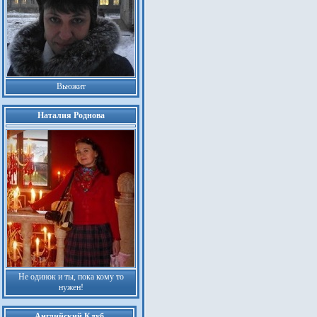
Вьюжит
Наталия Роднова
Не одинок и ты, пока кому то
нужен!
Английский Клуб