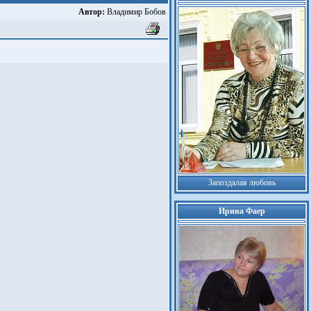
Автор:
Владимир Бобов
Запоздалая любовь
Ирина Фаер