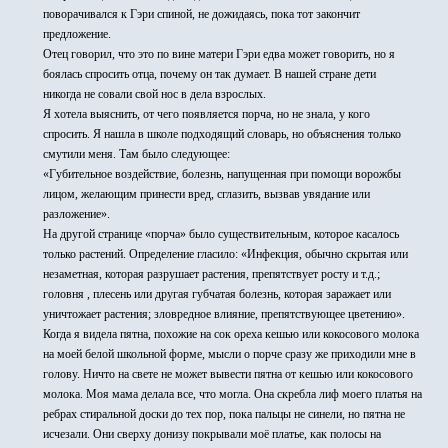
поворачивался к Гэри спиной, не дожидаясь, пока тот закончит
предложение.
Отец говорил, что это по вине матери Гэри едва может говорить, но я
боялась спросить отца, почему он так думает. В нашей стране дети
никогда не совали свой нос в дела взрослых.
Я хотела выяснить, от чего появляется порча, но не знала, у кого
спросить. Я нашла в школе подходящий словарь, но объяснения только
смутили меня. Там было следующее:
«Губительное воздействие, болезнь, напущенная при помощи ворожбы
лицом, желающим принести вред, сглазить, вызвав увядание или
разложение».
На другой странице «порча» было существительным, которое касалось
только растений. Определение гласило: «Инфекция, обычно скрытая или
незаметная, которая разрушает растения, препятствует росту и т.д.;
головня , плесень или другая губчатая болезнь, которая заражает или
уничтожает растения; зловредное влияние, препятствующее цветению».
Когда я видела пятна, похожие на сок ореха кешью или кокосового молока
на моей белой школьной форме, мысли о порче сразу же приходили мне в
голову. Ничто на свете не может вывести пятна от кешью или кокосового
молока. Моя мама делала все, что могла. Она скребла лиф моего платья на
ребрах стиральной доски до тех пор, пока пальцы не синели, но пятна не
исчезали. Они сверху донизу покрывали моё платье, как полосы на