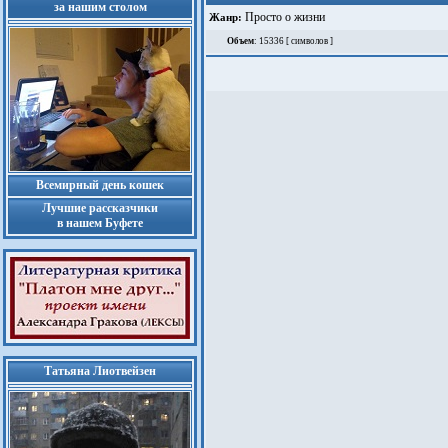
за нашим столом
Просто о жизни
Жанр:
Объем
: 15336 [ символов ]
Всемирный день кошек
Лучшие рассказчики
в нашем Буфете
Татьяна Лиотвейзен