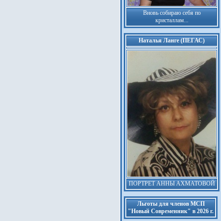
Вновь собираю себя по
кристаллам...
Наталья Ланге (ПЕГАС)
ПОРТРЕТ АННЫ АХМАТОВОЙ
Льготы для членов МСП
"Новый Современник" в 2026 г.