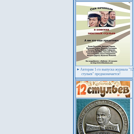
Авторам 1-го выпуска журнала "12
стульев" предназначается!