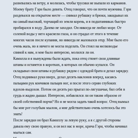
развевались на ветру, я молилась, чтобы трусики не выпали из карманов.
Моему брату Гэри было девять. Отец говорил, что он почти мужчина. Гэри
раздевался на открытом месте — снимал рубашку и брюки, закидывал их
на самый высокий, торчащий из земли корень, и в подштанниках быстро
пробирался в воду. Далеко не заходил. Он никогда не любил море. От
соленой воды у него краснели глаза, и он страдал от этого в течение
многих часов после купания, но никогда не жаловался отцу. Мне было его
очень жаль, но я ничего не могла поделать. Он стоял на мелководье
спиной к нам, и мне было интересно, молился ли он.
Камилла и я вынуждены были ждать, пока отец стянет свои длинные
штаны и останется в коротких, в которых он обычно купался. Он
складывал свои штаны и рубашку рядом с одеждой брата и делал зарядку.
Отец поднимал руки вверх, делал десять наклонов вперед, касаясь
пальцами рук кончиков пальцев ног, и после этого серию глубоких
вдохов-выдохов. Потом он десять раз прыгал по-лягушачьи, бил себя в
грудь и жадно дышал. Интересно, избавлялся ли он таким образом от
своей собственной порчи? Но я не могла задать такой вопрос. Отец вымыл
бы мне рот голубым мылом, а мне действительно очень хотелось бы это
знать!
После зарядки он брал Камиллу за левую руку, а я с другой стороны
давала ему свою правую, и он вел нас в море, крича Гэри, чтобы начинал
мыться сам.