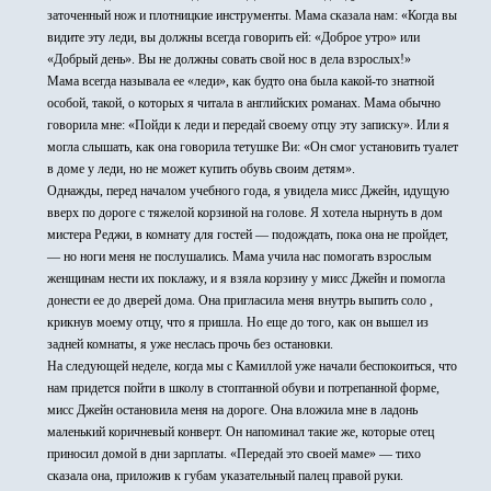
заточенный нож и плотницкие инструменты. Мама сказала нам: «Когда вы
видите эту леди, вы должны всегда говорить ей: «Доброе утро» или
«Добрый день». Вы не должны совать свой нос в дела взрослых!»
Мама всегда называла ее «леди», как будто она была какой-то знатной
особой, такой, о которых я читала в английских романах. Мама обычно
говорила мне: «Пойди к леди и передай своему отцу эту записку». Или я
могла слышать, как она говорила тетушке Ви: «Он смог установить туалет
в доме у леди, но не может купить обувь своим детям».
Однажды, перед началом учебного года, я увидела мисс Джейн, идущую
вверх по дороге с тяжелой корзиной на голове. Я хотела нырнуть в дом
мистера Реджи, в комнату для гостей — подождать, пока она не пройдет,
— но ноги меня не послушались. Мама учила нас помогать взрослым
женщинам нести их поклажу, и я взяла корзину у мисс Джейн и помогла
донести ее до дверей дома. Она пригласила меня внутрь выпить соло ,
крикнув моему отцу, что я пришла. Но еще до того, как он вышел из
задней комнаты, я уже неслась прочь без остановки.
На следующей неделе, когда мы с Камиллой уже начали беспокоиться, что
нам придется пойти в школу в стоптанной обуви и потрепанной форме,
мисс Джейн остановила меня на дороге. Она вложила мне в ладонь
маленький коричневый конверт. Он напоминал такие же, которые отец
приносил домой в дни зарплаты. «Передай это своей маме» — тихо
сказала она, приложив к губам указательный палец правой руки.