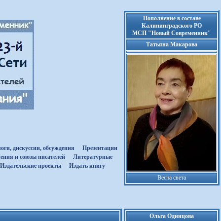
Пополнение в составе
Калининградского РО
МСП "Новый Современник"
Татьяна Макарова
оги, дискуссии, обсуждения
Презентации
ения и союзы писателей
Литературные
Издательские проекты
Издать книгу
Весна света
Ольга Одинцова