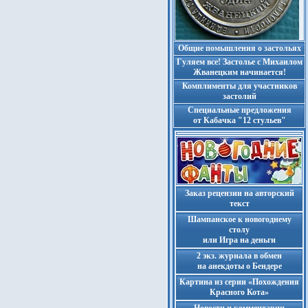
Общие помышления о застольях
Гуляем все! Застолье с Михаилом
Жванецким начинается!
Комплименты для участников
застолий
Cпециальные предложения
от Кабачка "12 стульев"
Заказ рецензии на авторский
текст
Шампанское к новогоднему
столу
или Игра на деньги
2 экз. журнала в обмен
на анекдоты о Бендере
Картина из серии «Похождения
Красного Кота»