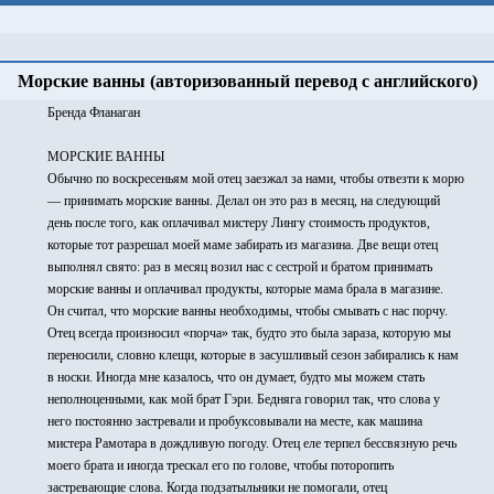
Морские ванны (авторизованный перевод с английского)
Бренда Фланаган
МОРСКИЕ ВАННЫ
Обычно по воскресеньям мой отец заезжал за нами, чтобы отвезти к морю
— принимать морские ванны. Делал он это раз в месяц, на следующий
день после того, как оплачивал мистеру Лингу стоимость продуктов,
которые тот разрешал моей маме забирать из магазина. Две вещи отец
выполнял свято: раз в месяц возил нас с сестрой и братом принимать
морские ванны и оплачивал продукты, которые мама брала в магазине.
Он считал, что морские ванны необходимы, чтобы смывать с нас порчу.
Отец всегда произносил «порча» так, будто это была зараза, которую мы
переносили, словно клещи, которые в засушливый сезон забирались к нам
в носки. Иногда мне казалось, что он думает, будто мы можем стать
неполноценными, как мой брат Гэри. Бедняга говорил так, что слова у
него постоянно застревали и пробуксовывали на месте, как машина
мистера Рамотара в дождливую погоду. Отец еле терпел бессвязную речь
моего брата и иногда трескал его по голове, чтобы поторопить
застревающие слова. Когда подзатыльники не помогали, отец