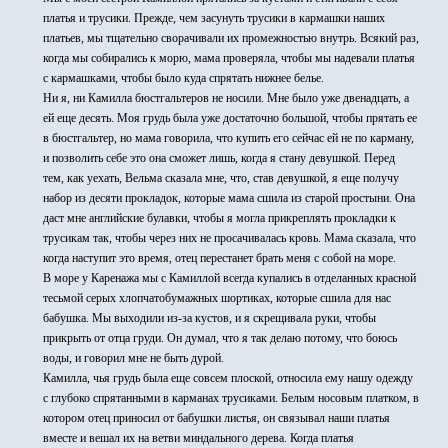
платья и трусики. Прежде, чем засунуть трусики в кармашки наших
платьев, мы тщательно сворачивали их промежностью внутрь. Всякий раз,
когда мы собирались к морю, мама проверяла, чтобы мы надевали платья
с кармашками, чтобы было куда спрятать нижнее белье.
Ни я, ни Камилла бюстгальтеров не носили. Мне было уже двенадцать, а
ей еще десять. Моя грудь была уже достаточно большой, чтобы прятать ее
в бюстгальтер, но мама говорила, что купить его сейчас ей не по карману,
и позволить себе это она сможет лишь, когда я стану девушкой. Перед
тем, как уехать, Вельма сказала мне, что, став девушкой, я еще получу
набор из десяти прокладок, которые мама сшила из старой простыни. Она
даст мне английские булавки, чтобы я могла прикреплять прокладки к
трусикам так, чтобы через них не просачивалась кровь. Мама сказала, что
когда наступит это время, отец перестанет брать меня с собой на море.
В море у Каренажа мы с Камиллой всегда купались в отделанных красной
тесьмой серых хлопчатобумажных шортиках, которые сшила для нас
бабушка. Мы выходили из-за кустов, и я скрещивала руки, чтобы
прикрыть от отца груди. Он думал, что я так делаю потому, что боюсь
воды, и говорил мне не быть дурой.
Камилла, чья грудь была еще совсем плоской, относила ему нашу одежду
с глубоко спрятанными в карманах трусиками. Белым носовым платком, в
котором отец приносил от бабушки листья, он связывал наши платья
вместе и вешал их на ветви миндального дерева. Когда платья