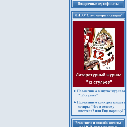
Подарочные сертификаты
ЛИТО"Стол юмора и сатиры"
Положение о выпуске журнала
"12 стульев"
Положение о конкурсе юмора и
сатиры "Что в голове у
писателя? или Еще парочку!"
Реквизиты и способы оплаты