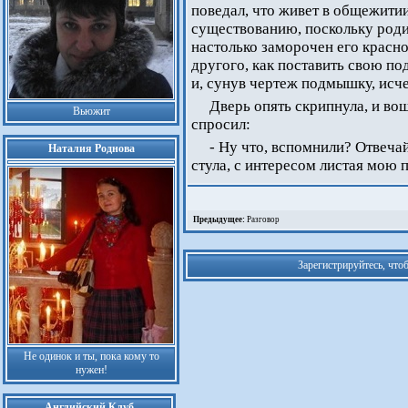
поведал, что живет в общежитии
существованию, поскольку роди
настолько заморочен его красно
другого, как поставить свою по
и, сунув чертеж подмышку, исчез
Дверь опять скрипнула, и вош
Вьюжит
спросил:
- Ну что, вспомнили? Отвеча
Наталия Роднова
стула, с интересом листая мою 
Предыдущее:
Разговор
Зарегистрируйтесь, что
Не одинок и ты, пока кому то
нужен!
Английский Клуб