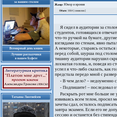
за нашим столом
Юмор и ирония
Жанр:
Объем
: 1664 [ символов ]
Я сидел в аудитории за стол
студентов, готовящихся отвечат
что-то ручкой на бумаге, другие
взглядами по стенам, явно пыта
А некоторые, стараясь остатьс
Всемирный день кошек
перед собой, шурша под столо
Лучшие рассказчики
тишину аудитории нарушил скри
в нашем Буфете
лохматая голова, и, поведя из с
успел я что-либо сказать, как г
предстала передо мной с разве
- В чем дело? – недоуменно с
- Подпишите! – последовал от
Раскрыть рот мне больше не 
Татьяна Лиотвейзен
извиваясь всем телом, просил ме
зачеты сдал, осталось подписат
завтра экзамен. Если его не допу
сессию и останется без стипенд