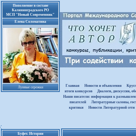
Пополнение в составе
Калининградского РО
МСП "Новый Современник"
Елена Соломатина
Главная
Новости и объявления
Круг
Лунные сережки
итоги конкурсов
Диалоги, дискуссии, о
Наши писатели: информация к размышле
писателей
Литературные салоны, гост
критики
Новости Литературной сети
Буфет. Истории