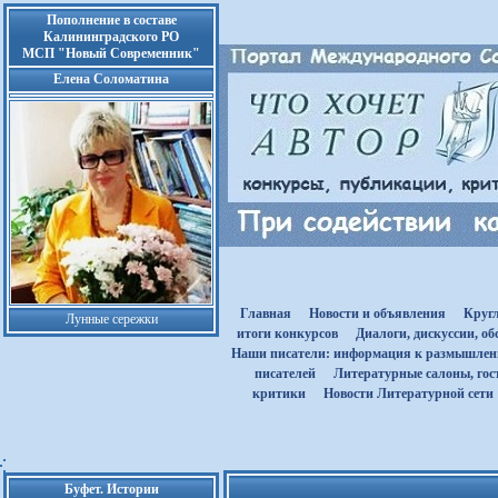
Пополнение в составе
Калининградского РО
МСП "Новый Современник"
Елена Соломатина
Главная
Новости и объявления
Круг
Лунные сережки
итоги конкурсов
Диалоги, дискуссии, о
Наши писатели: информация к размышле
писателей
Литературные салоны, гост
критики
Новости Литературной сети
Буфет. Истории