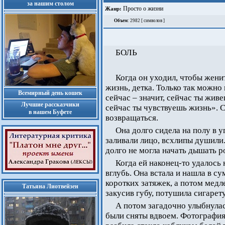
за нашим столом
Просто о жизни
Жанр:
Объем
: 2982 [ символов ]
БОЛЬ
Когда он уходил, чтобы женит
жизнь, детка. Только так можно 
Всемирный день кошек
сейчас – значит, сейчас ты жив
Лучшие рассказчики
сейчас ты чувствуешь жизнь». С
в нашем Буфете
возвращаться.
Она долго сидела на полу в у
заливали лицо, всхлипы душили.
долго не могла начать дышать р
Когда ей наконец-то удалось 
вглубь. Она встала и нашла в с
коротких затяжек, а потом медл
Татьяна Лиотвейзен
закусив губу, потушила сигарету
А потом загадочно улыбнулас
были сняты вдвоем. Фотография 