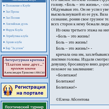
голову. «Боль – это жизнь», - с
Положение о Клубе
Обдумывая это. Он не успел уве
Зал Прозы
выскользнувшей из ее рук. Ваза
Зал Поэзии
сознание, роняя свое грузное т
всех сторон к нему бежали люди
Английская дуэль
Из окна третьего этажа на н
Форум Клуба
«Боль – это жизнь!
Атрибутика клуба
Боль – это жизнь!
Архив клуба
Боль – это жизнь!» -
Бар "За углом"
кричала она им, захлебывая
локтями головы. Издали смотр
девушку, бросавшую вниз дорог
похожее на заклинание:
«Болитажи!
Болитажи!
Болитажи!»
©Елена Абсентова