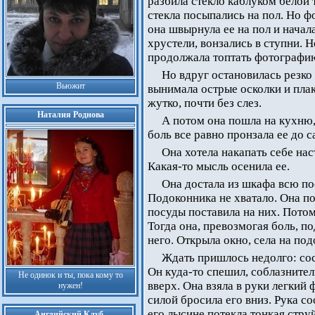
разбила стекло каблуком белой 
стекла посыпались на пол. Но ф
она швырнула ее на пол и начал
хрустели, вонзались в ступни. 
продолжала топтать фотографи
Но вдруг остановилась резко
Вьюжит
вынимала острые осколки и плака
жутко, почти без слез.
Наталия Роднова
А потом она пошла на кухню,
боль все равно пронзала ее до 
Она хотела накапать себе нас
Какая-то мысль осенила ее.
Она достала из шкафа всю по
Подоконника не хватало. Она по
посуды поставила на них. Потом
Тогда она, превозмогая боль, п
него. Открыла окно, села на под
Ждать пришлось недолго: сос
Он куда-то спешил, соблазните
Не одинок и ты, пока кому то
вверх. Она взяла в руки легкий
нужен!
силой бросила его вниз. Рука с
его лысине потекла тонкая стру
Английский Клуб