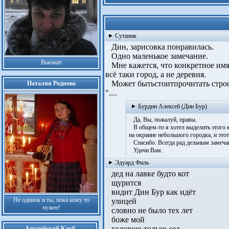
Сутаник
Дин, зарисовка понравилась.
Одно маленькое замечание.
Вьюжит
Мне кажется, что конкретное имя
всё таки город, а не деревня.
Может бытьстоитпрочитать строфу
Наталия Роднова
"....
Бурдин Алексей (Дин Бур)
Да, Вы, пожалуй, правы.
В общем-то я хотел выделить этого ко
на окраине небольшого городка, и этот
Спасибо. Всегда рад дельным замеча
Удачи Вам.
Эдуард Филь
дед на лавке будто кот
щурится
видит Дин Бур как идёт
Не одинок и ты, пока кому то
улицей
нужен!
словно не было тех лет
боже мой
головою только сед
Английский Клуб