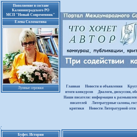
Пополнение в составе
Калининградского РО
МСП "Новый Современник"
Елена Соломатина
Главная
Новости и объявления
Круг
Лунные сережки
итоги конкурсов
Диалоги, дискуссии, о
Наши писатели: информация к размышле
писателей
Литературные салоны, гост
критики
Новости Литературной сети
Буфет. Истории