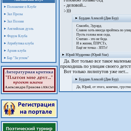
- деловой...
Положение о Клубе
:-)))
Зал Прозы
Бурдин Алексей (Дин Бур)
Зал Поэзии
Спасибо, Эдуард.
Английская дуэль
Славно хоть иногда пройтись по улице
Пусть голова моя седа,
Форум Клуба
Считаю - это не беда.
Атрибутика клуба
И в жизни, ЁПРСТэ,
Ещё не точка - ЗПТэ!
Архив клуба
Юрий Мудренко (Юрий Star)
Бар "За углом"
Да. Вот только все такое маленько
проходишь по улицам своего детс
Вот только лилипутов уже нет...
Бурдин Алексей (Дин Бур)
Да, Юрий, от этого, конечно, грустно