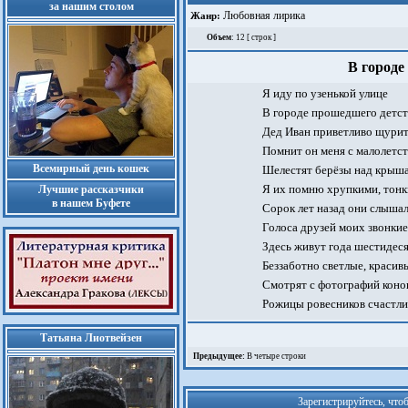
за нашим столом
Любовная лирика
Жанр:
Объем
: 12 [ строк ]
В городе
Я иду по узенькой улице
В городе прошедшего детст
Дед Иван приветливо щурит
Помнит он меня с малолетст
Всемирный день кошек
Шелестят берёзы над крыш
Я их помню хрупкими, тонк
Лучшие рассказчики
в нашем Буфете
Сорок лет назад они слыша
Голоса друзей моих звонкие
Здесь живут года шестидеся
Беззаботно светлые, красивы
Смотрят с фотографий коно
Рожицы ровесников счастли
Татьяна Лиотвейзен
Предыдущее:
В четыре строки
Зарегистрируйтесь, что